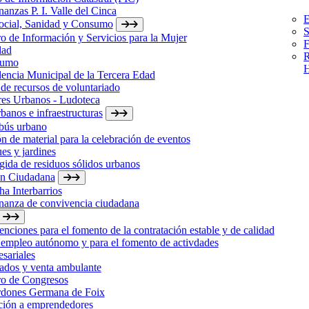
anzas P. I. Valle del Cinca
E
Social, Sanidad y Consumo
S
o de Información y Servicios para la Mujer
F
dad
R
sumo
H
encia Municipal de la Tercera Edad
de recursos de voluntariado
res Urbanos - Ludoteca
banos e infraestructuras
bús urbano
n de material para la celebración de eventos
es y jardines
ida de residuos sólidos urbanos
ón Ciudadana
a Interbarrios
nanza de convivencia ciudadana
nciones para el fomento de la contratación estable y de calidad
 empleo autónomo y para el fomento de activdades
sariales
ados y venta ambulante
ro de Congresos
rdones Germana de Foix
ción a emprendedores