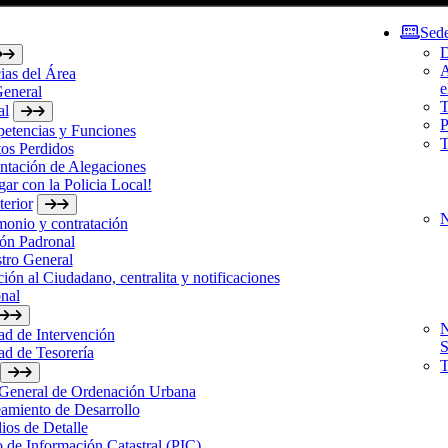
Sede
D
A
ias del Área
e
General
T
al
P
etencias y Funciones
T
os Perdidos
ntación de Alegaciones
gar con la Policia Local!
erior
N
monio y contratación
ón Padronal
tro General
ión al Ciudadano, centralita y notificaciones
nal
N
d de Intervención
S
d de Tesorería
T
 General de Ordenación Urbana
amiento de Desarrollo
ios de Detalle
 de Información Catastral (PIC)