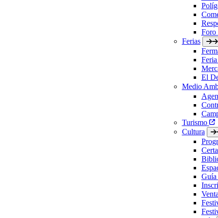
Políg
Come
Respo
Foro
Ferias
Ferm
Feria
Merc
El D
Medio Amb
Agen
Contr
Camp
Turismo
Cultura
Prog
Certa
Bibl
Espac
Guía 
Inscr
Vent
Festi
Festi