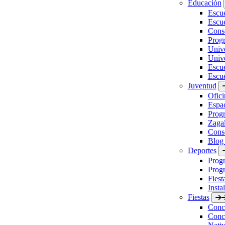
Educación
Escu
Escue
Conse
Prog
Unive
Univ
Escu
Escue
Juventud
Ofici
Espa
Progr
Zaga
Conse
Blog
Deportes
Prog
Progr
Fiest
Insta
Fiestas
Concu
Concu