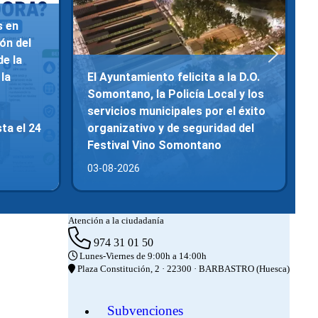
s en
ón del
de la
la
El Ayuntamiento felicita a la D.O.
Somontano, la Policía Local y los
servicios municipales por el éxito
ta el 24
organizativo y de seguridad del
Festival Vino Somontano
03-08-2026
Atención a la ciudadanía
974 31 01 50
Lunes-Viernes de 9:00h a 14:00h
Plaza Constitución, 2 · 22300 · BARBASTRO (Huesca)
Subvenciones