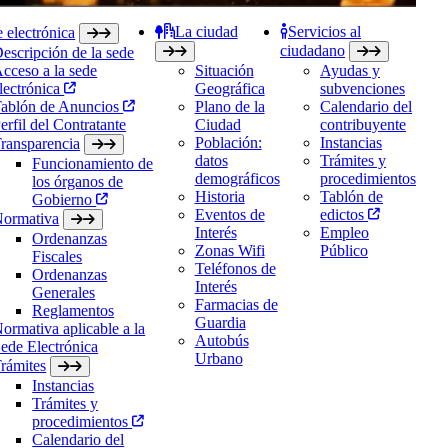
La ciudad
Servicios al
 electrónica
ciudadano
escripción de la sede
cceso a la sede
Situación
Ayudas y
lectrónica
Geográfica
subvenciones
ablón de Anuncios
Plano de la
Calendario del
erfil del Contratante
Ciudad
contribuyente
Población:
Instancias
ransparencia
datos
Trámites y
Funcionamiento de
demográficos
procedimientos
los órganos de
Historia
Tablón de
Gobierno
Eventos de
edictos
ormativa
Interés
Empleo
Ordenanzas
Zonas Wifi
Público
Fiscales
Teléfonos de
Ordenanzas
Interés
Generales
Farmacias de
Reglamentos
Guardia
ormativa aplicable a la
Autobús
ede Electrónica
Urbano
rámites
Instancias
Trámites y
procedimientos
Calendario del