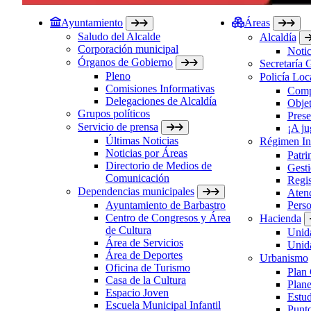
Ayuntamiento
Áreas
Saludo del Alcalde
Alcaldía
Corporación municipal
Notic
Órganos de Gobierno
Secretaría 
Pleno
Policía Loc
Comisiones Informativas
Comp
Delegaciones de Alcaldía
Objet
Grupos políticos
Prese
Servicio de prensa
¡A ju
Últimas Noticias
Régimen Int
Noticias por Áreas
Patri
Directorio de Medios de
Gesti
Comunicación
Regis
Dependencias municipales
Atenc
Ayuntamiento de Barbastro
Perso
Centro de Congresos y Área
Hacienda
de Cultura
Unida
Área de Servicios
Unida
Área de Deportes
Urbanismo
Oficina de Turismo
Plan
Casa de la Cultura
Plane
Espacio Joven
Estud
Escuela Municipal Infantil
Punto