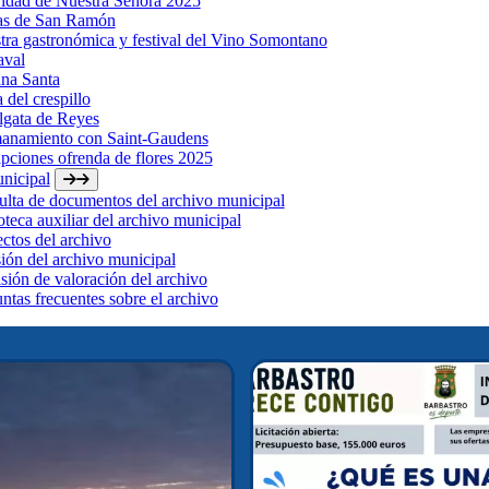
idad de Nuestra Señora 2025
tas de San Ramón
ra gastronómica y festival del Vino Somontano
aval
na Santa
a del crespillo
lgata de Reyes
anamiento con Saint-Gaudens
ipciones ofrenda de flores 2025
nicipal
lta de documentos del archivo municipal
oteca auxiliar del archivo municipal
ctos del archivo
ión del archivo municipal
ión de valoración del archivo
ntas frecuentes sobre el archivo