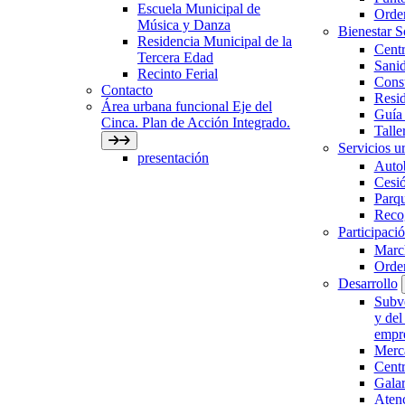
Escuela Municipal de
Orden
Música y Danza
Bienestar 
Residencia Municipal de la
Centr
Tercera Edad
Sani
Recinto Ferial
Con
Contacto
Resid
Área urbana funcional Eje del
Guía 
Cinca. Plan de Acción Integrado.
Talle
Servicios ur
presentación
Auto
Cesió
Parqu
Recog
Participaci
March
Orde
Desarrollo
Subve
y del
empre
Merc
Cent
Gala
Aten