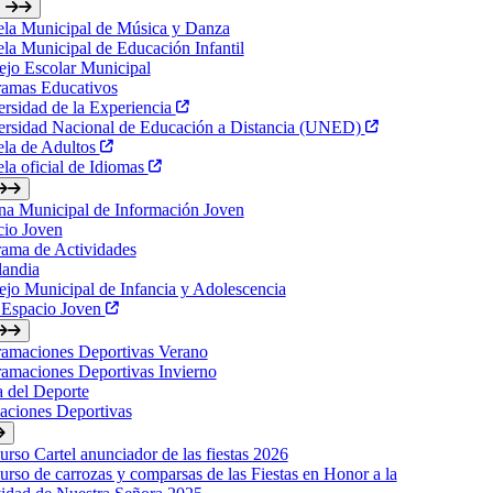
ela Municipal de Música y Danza
la Municipal de Educación Infantil
jo Escolar Municipal
ramas Educativos
rsidad de la Experiencia
ersidad Nacional de Educación a Distancia (UNED)
ela de Adultos
la oficial de Idiomas
na Municipal de Información Joven
cio Joven
ama de Actividades
landia
jo Municipal de Infancia y Adolescencia
 Espacio Joven
ramaciones Deportivas Verano
amaciones Deportivas Invierno
a del Deporte
laciones Deportivas
rso Cartel anunciador de las fiestas 2026
rso de carrozas y comparsas de las Fiestas en Honor a la