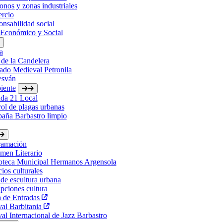
onos y zonas industriales
rcio
nsabilidad social
 Económico y Social
a
 de la Candelera
ado Medieval Petronila
esván
iente
da 21 Local
ol de plagas urbanas
aña Barbastro limpio
ramación
men Literario
ioteca Municipal Hermanos Argensola
ios culturales
de escultura urbana
ipciones cultura
a de Entradas
val Barbitania
val Internacional de Jazz Barbastro