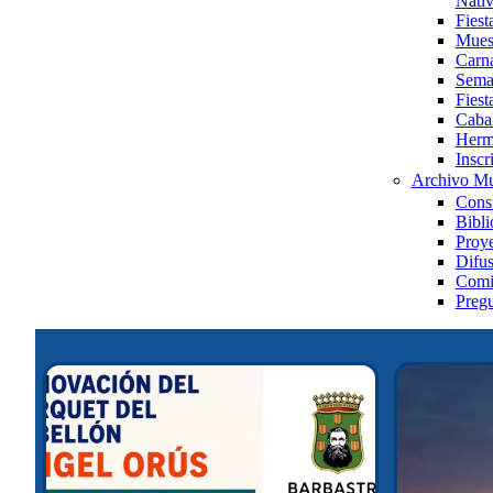
Nativ
Fies
Muest
Carn
Sema
Fiest
Caba
Herm
Inscr
Archivo Mu
Consu
Bibli
Proye
Difus
Comis
Pregu