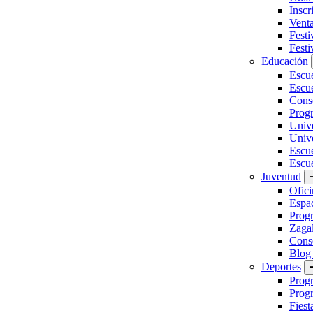
Inscr
Vent
Festi
Festi
Educación
Escu
Escue
Conse
Prog
Unive
Univ
Escu
Escue
Juventud
Ofici
Espa
Progr
Zaga
Conse
Blog
Deportes
Prog
Progr
Fiest