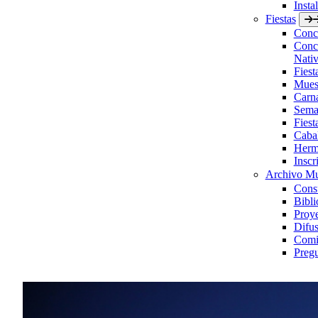
Insta
Fiestas
Concu
Concu
Nativ
Fies
Muest
Carn
Sema
Fiest
Caba
Herm
Inscr
Archivo Mu
Consu
Bibli
Proye
Difus
Comis
Pregu