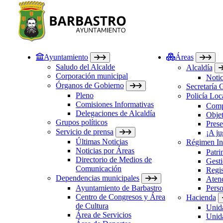
Ayuntamiento
Áreas
Saludo del Alcalde
Alcaldía
Corporación municipal
Notic
Órganos de Gobierno
Secretaría 
Pleno
Policía Loc
Comisiones Informativas
Comp
Delegaciones de Alcaldía
Objet
Grupos políticos
Prese
Servicio de prensa
¡A ju
Últimas Noticias
Régimen Int
Noticias por Áreas
Patri
Directorio de Medios de
Gesti
Comunicación
Regis
Dependencias municipales
Atenc
Ayuntamiento de Barbastro
Perso
Centro de Congresos y Área
Hacienda
de Cultura
Unida
Área de Servicios
Unida