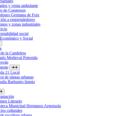
sariales
ados y venta ambulante
ro de Congresos
rdones Germana de Foix
ción a emprendedores
onos y zonas industriales
rcio
nsabilidad social
 Económico y Social
a
 de la Candelera
ado Medieval Petronila
esván
iente
da 21 Local
ol de plagas urbanas
aña Barbastro limpio
ramación
men Literario
ioteca Municipal Hermanos Argensola
ios culturales
de escultura urbana