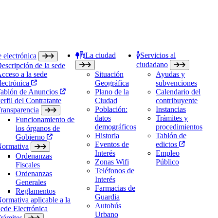
La ciudad
Servicios al
 electrónica
ciudadano
escripción de la sede
cceso a la sede
Situación
Ayudas y
lectrónica
Geográfica
subvenciones
ablón de Anuncios
Plano de la
Calendario del
erfil del Contratante
Ciudad
contribuyente
Población:
Instancias
ransparencia
datos
Trámites y
Funcionamiento de
demográficos
procedimientos
los órganos de
Historia
Tablón de
Gobierno
Eventos de
edictos
ormativa
Interés
Empleo
Ordenanzas
Zonas Wifi
Público
Fiscales
Teléfonos de
Ordenanzas
Interés
Generales
Farmacias de
Reglamentos
Guardia
ormativa aplicable a la
Autobús
ede Electrónica
Urbano
rámites