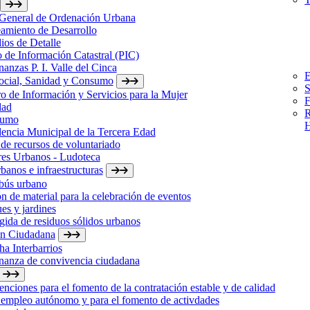
 General de Ordenación Urbana
amiento de Desarrollo
ios de Detalle
 de Información Catastral (PIC)
anzas P. I. Valle del Cinca
E
Social, Sanidad y Consumo
S
o de Información y Servicios para la Mujer
F
dad
R
sumo
H
encia Municipal de la Tercera Edad
de recursos de voluntariado
res Urbanos - Ludoteca
banos e infraestructuras
bús urbano
n de material para la celebración de eventos
es y jardines
ida de residuos sólidos urbanos
ón Ciudadana
a Interbarrios
nanza de convivencia ciudadana
nciones para el fomento de la contratación estable y de calidad
 empleo autónomo y para el fomento de activdades