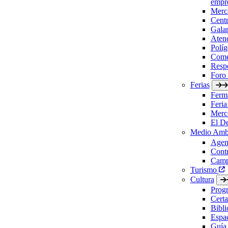
empre
Merc
Cent
Gala
Aten
Políg
Come
Respo
Foro
Ferias
Ferm
Feria
Merc
El D
Medio Amb
Agen
Contr
Camp
Turismo
Cultura
Prog
Certa
Bibl
Espac
Guía 