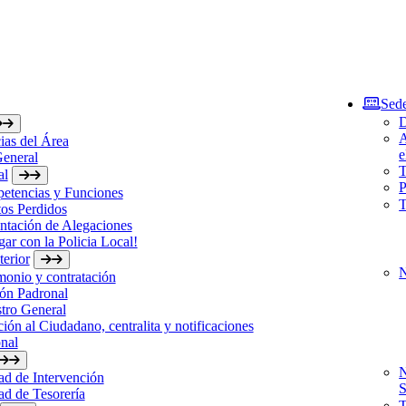
Sede
D
A
ias del Área
e
General
T
al
P
etencias y Funciones
T
os Perdidos
ntación de Alegaciones
gar con la Policia Local!
erior
N
monio y contratación
ón Padronal
tro General
ión al Ciudadano, centralita y notificaciones
nal
N
d de Intervención
S
d de Tesorería
T