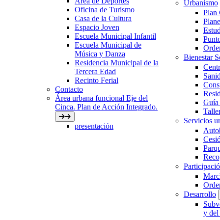
Área de Deportes
Urbanismo
Oficina de Turismo
Plan
Casa de la Cultura
Plane
Espacio Joven
Estud
Escuela Municipal Infantil
Punto
Escuela Municipal de
Orden
Música y Danza
Bienestar 
Residencia Municipal de la
Centr
Tercera Edad
Sani
Recinto Ferial
Con
Contacto
Resid
Área urbana funcional Eje del
Guía 
Cinca. Plan de Acción Integrado.
Talle
Servicios ur
presentación
Auto
Cesió
Parqu
Recog
Participaci
March
Orde
Desarrollo
Subve
y del