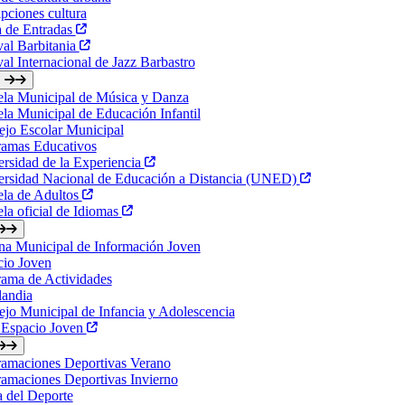
ipciones cultura
a de Entradas
val Barbitania
val Internacional de Jazz Barbastro
ela Municipal de Música y Danza
la Municipal de Educación Infantil
jo Escolar Municipal
ramas Educativos
rsidad de la Experiencia
ersidad Nacional de Educación a Distancia (UNED)
ela de Adultos
la oficial de Idiomas
na Municipal de Información Joven
cio Joven
ama de Actividades
landia
jo Municipal de Infancia y Adolescencia
 Espacio Joven
ramaciones Deportivas Verano
amaciones Deportivas Invierno
a del Deporte