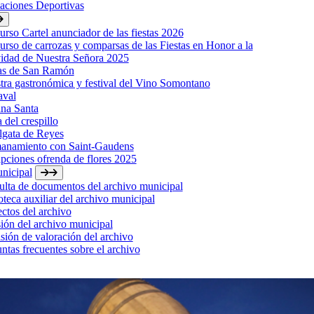
laciones Deportivas
rso Cartel anunciador de las fiestas 2026
rso de carrozas y comparsas de las Fiestas en Honor a la
idad de Nuestra Señora 2025
tas de San Ramón
ra gastronómica y festival del Vino Somontano
aval
na Santa
a del crespillo
lgata de Reyes
anamiento con Saint-Gaudens
ipciones ofrenda de flores 2025
nicipal
lta de documentos del archivo municipal
oteca auxiliar del archivo municipal
ctos del archivo
ión del archivo municipal
ión de valoración del archivo
ntas frecuentes sobre el archivo