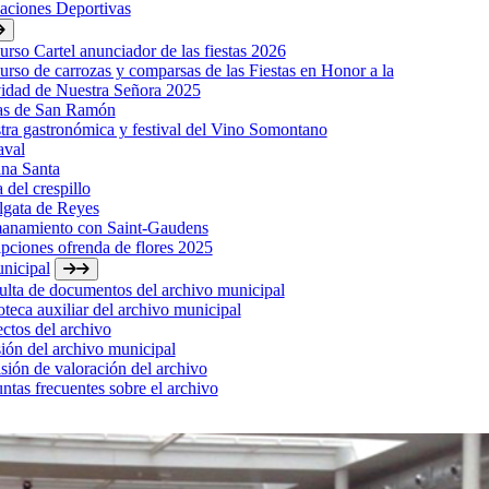
laciones Deportivas
rso Cartel anunciador de las fiestas 2026
rso de carrozas y comparsas de las Fiestas en Honor a la
idad de Nuestra Señora 2025
tas de San Ramón
ra gastronómica y festival del Vino Somontano
aval
na Santa
a del crespillo
lgata de Reyes
anamiento con Saint-Gaudens
ipciones ofrenda de flores 2025
nicipal
lta de documentos del archivo municipal
oteca auxiliar del archivo municipal
ctos del archivo
ión del archivo municipal
ión de valoración del archivo
ntas frecuentes sobre el archivo