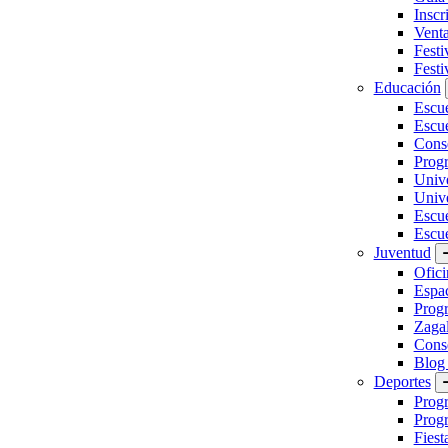
Inscr
Vent
Festi
Festi
Educación
Escu
Escue
Conse
Prog
Unive
Univ
Escu
Escue
Juventud
Ofici
Espa
Progr
Zaga
Conse
Blog
Deportes
Prog
Progr
Fiest