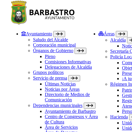
Ayuntamiento
Áreas
Saludo del Alcalde
Alcaldía
Corporación municipal
Notic
Órganos de Gobierno
Secretaría 
Pleno
Policía Loc
Comisiones Informativas
Comp
Delegaciones de Alcaldía
Objet
Grupos políticos
Prese
Servicio de prensa
¡A ju
Últimas Noticias
Régimen Int
Noticias por Áreas
Patri
Directorio de Medios de
Gesti
Comunicación
Regis
Dependencias municipales
Atenc
Ayuntamiento de Barbastro
Perso
Centro de Congresos y Área
Hacienda
de Cultura
Unida
Área de Servicios
Unida