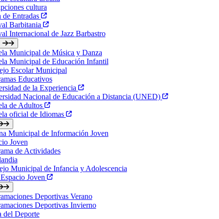
ipciones cultura
a de Entradas
val Barbitania
val Internacional de Jazz Barbastro
ela Municipal de Música y Danza
la Municipal de Educación Infantil
jo Escolar Municipal
ramas Educativos
rsidad de la Experiencia
ersidad Nacional de Educación a Distancia (UNED)
ela de Adultos
la oficial de Idiomas
na Municipal de Información Joven
cio Joven
ama de Actividades
landia
jo Municipal de Infancia y Adolescencia
 Espacio Joven
ramaciones Deportivas Verano
amaciones Deportivas Invierno
a del Deporte