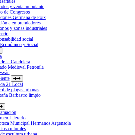
sariales
ados y venta ambulante
ro de Congresos
rdones Germana de Foix
ción a emprendedores
onos y zonas industriales
rcio
nsabilidad social
 Económico y Social
a
 de la Candelera
ado Medieval Petronila
esván
iente
da 21 Local
ol de plagas urbanas
aña Barbastro limpio
ramación
men Literario
ioteca Municipal Hermanos Argensola
ios culturales
de escultura urbana