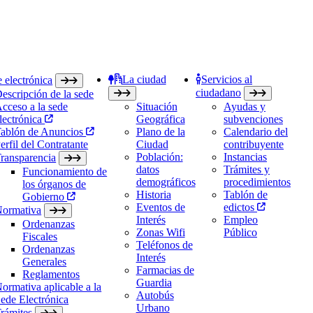
La ciudad
Servicios al
 electrónica
ciudadano
escripción de la sede
cceso a la sede
Situación
Ayudas y
lectrónica
Geográfica
subvenciones
ablón de Anuncios
Plano de la
Calendario del
erfil del Contratante
Ciudad
contribuyente
Población:
Instancias
ransparencia
datos
Trámites y
Funcionamiento de
demográficos
procedimientos
los órganos de
Historia
Tablón de
Gobierno
Eventos de
edictos
ormativa
Interés
Empleo
Ordenanzas
Zonas Wifi
Público
Fiscales
Teléfonos de
Ordenanzas
Interés
Generales
Farmacias de
Reglamentos
Guardia
ormativa aplicable a la
Autobús
ede Electrónica
Urbano
rámites