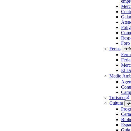
empre
Merc
Cent
Gala
Aten
Políg
Come
Respo
Foro
Ferias
Ferm
Feria
Merc
El D
Medio Amb
Agen
Contr
Camp
Turismo
Cultura
Prog
Certa
Bibl
Espac
Guía 