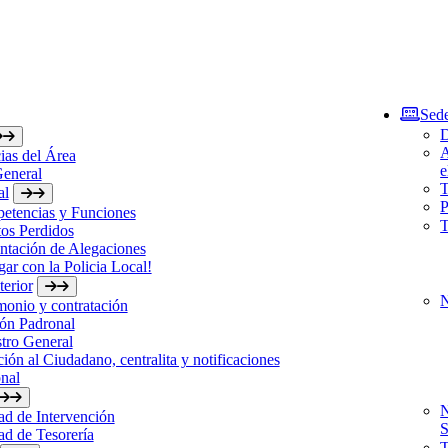
Sede
D
A
ias del Área
e
General
T
al
P
etencias y Funciones
T
os Perdidos
ntación de Alegaciones
gar con la Policia Local!
erior
N
monio y contratación
ón Padronal
tro General
ión al Ciudadano, centralita y notificaciones
nal
N
d de Intervención
S
d de Tesorería
T