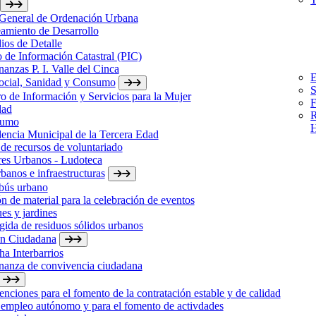
 General de Ordenación Urbana
amiento de Desarrollo
ios de Detalle
 de Información Catastral (PIC)
anzas P. I. Valle del Cinca
E
Social, Sanidad y Consumo
S
o de Información y Servicios para la Mujer
F
dad
R
sumo
H
encia Municipal de la Tercera Edad
de recursos de voluntariado
res Urbanos - Ludoteca
banos e infraestructuras
bús urbano
n de material para la celebración de eventos
es y jardines
ida de residuos sólidos urbanos
ón Ciudadana
a Interbarrios
nanza de convivencia ciudadana
nciones para el fomento de la contratación estable y de calidad
 empleo autónomo y para el fomento de activdades