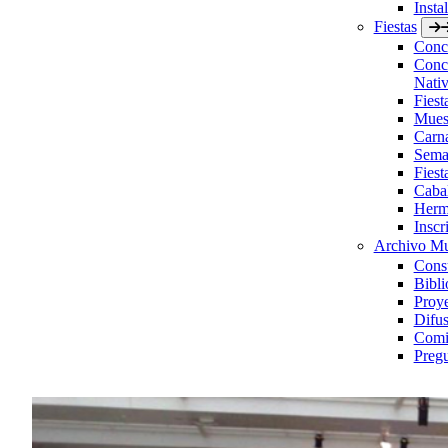
Insta
Fiestas
Concu
Concu
Nativ
Fies
Muest
Carn
Sema
Fiest
Caba
Herm
Inscr
Archivo Mu
Consu
Bibli
Proye
Difus
Comis
Pregu