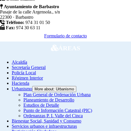
Ayuntamiento de Barbastro
Pasaje de la calle Argensola., s/n
22300 · Barbastro
Teléfono:
974 31 01 50
Fax:
974 30 63 11
Formulario de contacto
ÁREAS
Alcaldía
Secretaría General
Policía Local
Régimen Interior
Hacienda
Urbanismo
More about: Urbanismo
Plan General de Ordenación Urbana
Planeamiento de Desarrollo
Estudios de Detalle
Punto de Información Catastral (PIC)
Ordenanzas P. I. Valle del Cinca
Bienestar Social, Sanidad y Consumo
Servicios urbanos e infraestructuras