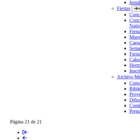
Insta
Fiestas
Concu
Concu
Nativ
Fies
Muest
Carn
Sema
Fiest
Caba
Herm
Inscr
Archivo Mu
Consu
Bibli
Proye
Difus
Comis
Pregu
Página 21 de 21