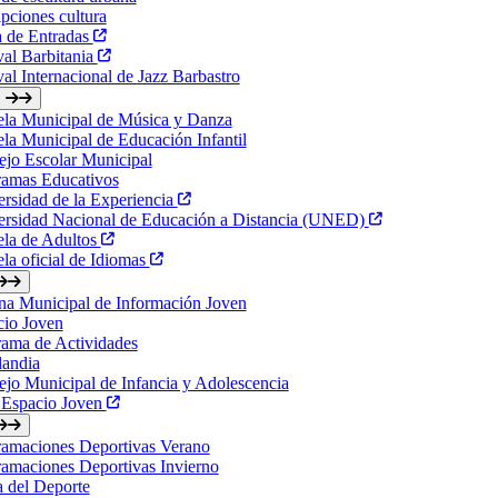
ipciones cultura
a de Entradas
val Barbitania
val Internacional de Jazz Barbastro
ela Municipal de Música y Danza
la Municipal de Educación Infantil
jo Escolar Municipal
ramas Educativos
rsidad de la Experiencia
ersidad Nacional de Educación a Distancia (UNED)
ela de Adultos
la oficial de Idiomas
na Municipal de Información Joven
cio Joven
ama de Actividades
landia
jo Municipal de Infancia y Adolescencia
 Espacio Joven
ramaciones Deportivas Verano
amaciones Deportivas Invierno
a del Deporte