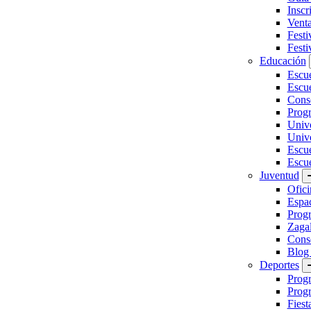
Inscr
Vent
Festi
Festi
Educación
Escu
Escue
Conse
Prog
Unive
Univ
Escu
Escue
Juventud
Ofici
Espa
Progr
Zaga
Conse
Blog
Deportes
Prog
Progr
Fiest