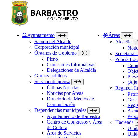
Ayuntamiento
Áreas
Saludo del Alcalde
Alcaldía
Corporación municipal
Notic
Órganos de Gobierno
Secretaría 
Pleno
Policía Loc
Comisiones Informativas
Comp
Delegaciones de Alcaldía
Objet
Grupos políticos
Prese
Servicio de prensa
¡A ju
Últimas Noticias
Régimen Int
Noticias por Áreas
Patri
Directorio de Medios de
Gesti
Comunicación
Regis
Dependencias municipales
Atenc
Ayuntamiento de Barbastro
Perso
Centro de Congresos y Área
Hacienda
de Cultura
Unida
Área de Servicios
Unida