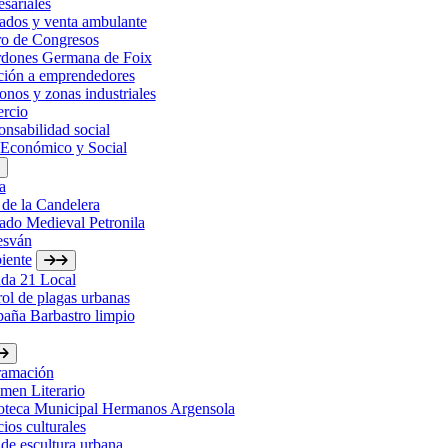
sariales
ados y venta ambulante
ro de Congresos
rdones Germana de Foix
ción a emprendedores
onos y zonas industriales
rcio
nsabilidad social
 Económico y Social
a
 de la Candelera
ado Medieval Petronila
esván
iente
da 21 Local
ol de plagas urbanas
aña Barbastro limpio
ramación
men Literario
ioteca Municipal Hermanos Argensola
ios culturales
de escultura urbana