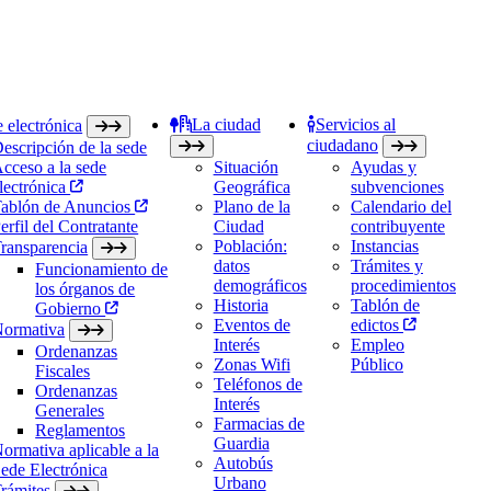
La ciudad
Servicios al
 electrónica
ciudadano
escripción de la sede
cceso a la sede
Situación
Ayudas y
lectrónica
Geográfica
subvenciones
ablón de Anuncios
Plano de la
Calendario del
erfil del Contratante
Ciudad
contribuyente
Población:
Instancias
ransparencia
datos
Trámites y
Funcionamiento de
demográficos
procedimientos
los órganos de
Historia
Tablón de
Gobierno
Eventos de
edictos
ormativa
Interés
Empleo
Ordenanzas
Zonas Wifi
Público
Fiscales
Teléfonos de
Ordenanzas
Interés
Generales
Farmacias de
Reglamentos
Guardia
ormativa aplicable a la
Autobús
ede Electrónica
Urbano
rámites