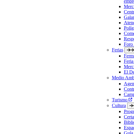
empre
Merc
Cent
Gala
Aten
Políg
Come
Respo
Foro
Ferias
Ferm
Feria
Merc
El D
Medio Amb
Agen
Contr
Camp
Turismo
Cultura
Prog
Certa
Bibl
Espac
Guía 