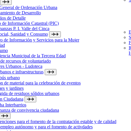
 General de Ordenación Urbana
amiento de Desarrollo
ios de Detalle
 de Información Catastral (PIC)
anzas P. I. Valle del Cinca
E
Social, Sanidad y Consumo
S
o de Información y Servicios para la Mujer
F
dad
R
sumo
H
encia Municipal de la Tercera Edad
de recursos de voluntariado
res Urbanos - Ludoteca
banos e infraestructuras
bús urbano
n de material para la celebración de eventos
es y jardines
ida de residuos sólidos urbanos
ón Ciudadana
a Interbarrios
nanza de convivencia ciudadana
nciones para el fomento de la contratación estable y de calidad
 empleo autónomo y para el fomento de activdades