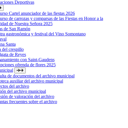
laciones Deportivas
rso Cartel anunciador de las fiestas 2026
rso de carrozas y comparsas de las Fiestas en Honor a la
idad de Nuestra Señora 2025
tas de San Ramón
ra gastronómica y festival del Vino Somontano
aval
na Santa
a del crespillo
lgata de Reyes
anamiento con Saint-Gaudens
ipciones ofrenda de flores 2025
nicipal
lta de documentos del archivo municipal
oteca auxiliar del archivo municipal
ctos del archivo
ión del archivo municipal
ión de valoración del archivo
ntas frecuentes sobre el archivo