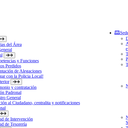
Sede
D
A
ias del Área
e
General
T
al
P
etencias y Funciones
T
os Perdidos
ntación de Alegaciones
gar con la Policia Local!
erior
N
monio y contratación
ón Padronal
tro General
ión al Ciudadano, centralita y notificaciones
nal
N
d de Intervención
S
d de Tesorería
T