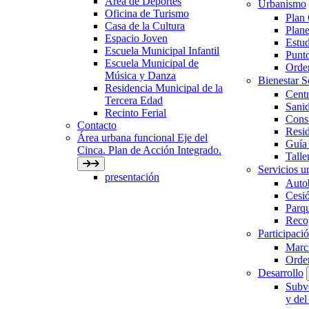
Área de Deportes
Urbanismo
Oficina de Turismo
Plan
Casa de la Cultura
Plane
Espacio Joven
Estud
Escuela Municipal Infantil
Punto
Escuela Municipal de
Orden
Música y Danza
Bienestar 
Residencia Municipal de la
Centr
Tercera Edad
Sani
Recinto Ferial
Con
Contacto
Resid
Área urbana funcional Eje del
Guía 
Cinca. Plan de Acción Integrado.
Talle
Servicios ur
presentación
Auto
Cesió
Parqu
Recog
Participaci
March
Orde
Desarrollo
Subve
y del