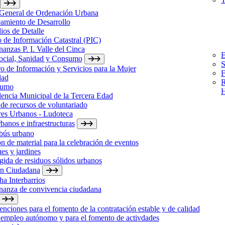
 General de Ordenación Urbana
amiento de Desarrollo
ios de Detalle
 de Información Catastral (PIC)
anzas P. I. Valle del Cinca
E
Social, Sanidad y Consumo
S
o de Información y Servicios para la Mujer
F
dad
R
sumo
H
encia Municipal de la Tercera Edad
de recursos de voluntariado
res Urbanos - Ludoteca
banos e infraestructuras
bús urbano
n de material para la celebración de eventos
es y jardines
ida de residuos sólidos urbanos
ón Ciudadana
a Interbarrios
nanza de convivencia ciudadana
nciones para el fomento de la contratación estable y de calidad
 empleo autónomo y para el fomento de activdades