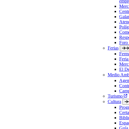
empre
Merc
Cent
Gala
Aten
Políg
Come
Respo
Foro
Ferias
Ferm
Feria
Merc
El D
Medio Amb
Agen
Contr
Camp
Turismo
Cultura
Prog
Certa
Bibl
Espac
Guía 