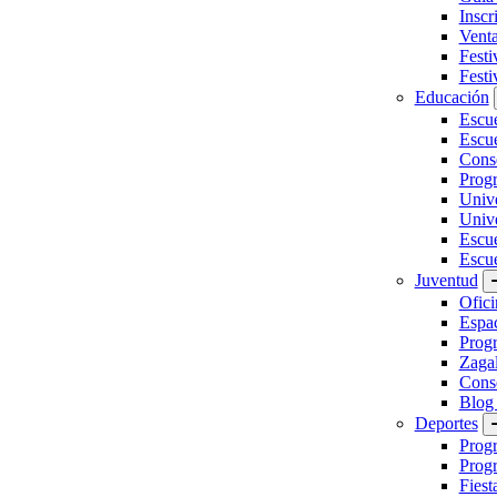
Inscr
Vent
Festi
Festi
Educación
Escu
Escue
Conse
Prog
Unive
Univ
Escu
Escue
Juventud
Ofici
Espa
Progr
Zaga
Conse
Blog
Deportes
Prog
Progr
Fiest