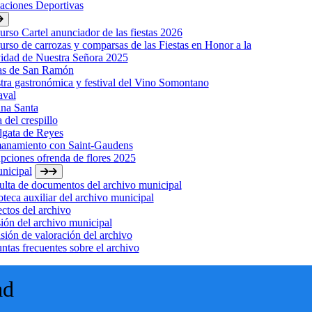
laciones Deportivas
rso Cartel anunciador de las fiestas 2026
rso de carrozas y comparsas de las Fiestas en Honor a la
idad de Nuestra Señora 2025
tas de San Ramón
ra gastronómica y festival del Vino Somontano
aval
na Santa
a del crespillo
lgata de Reyes
anamiento con Saint-Gaudens
ipciones ofrenda de flores 2025
nicipal
lta de documentos del archivo municipal
oteca auxiliar del archivo municipal
ctos del archivo
ión del archivo municipal
ión de valoración del archivo
ntas frecuentes sobre el archivo
ad