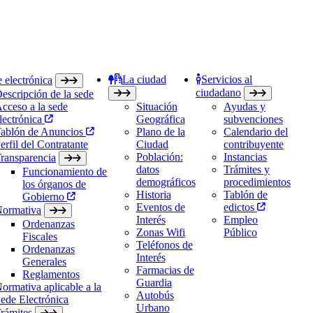
La ciudad
Servicios al
 electrónica
ciudadano
escripción de la sede
cceso a la sede
Situación
Ayudas y
lectrónica
Geográfica
subvenciones
ablón de Anuncios
Plano de la
Calendario del
erfil del Contratante
Ciudad
contribuyente
Población:
Instancias
ransparencia
datos
Trámites y
Funcionamiento de
demográficos
procedimientos
los órganos de
Historia
Tablón de
Gobierno
Eventos de
edictos
ormativa
Interés
Empleo
Ordenanzas
Zonas Wifi
Público
Fiscales
Teléfonos de
Ordenanzas
Interés
Generales
Farmacias de
Reglamentos
Guardia
ormativa aplicable a la
Autobús
ede Electrónica
Urbano
rámites