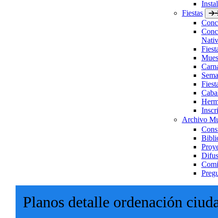
Insta
Fiestas
Concu
Concu
Nativ
Fies
Muest
Carn
Sema
Fiest
Caba
Herm
Inscr
Archivo Mu
Consu
Bibli
Proye
Difus
Comis
Pregu
Planos detalle ordenación ciud