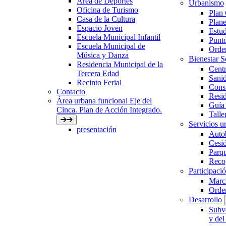
Área de Deportes
Urbanismo
Oficina de Turismo
Plan
Casa de la Cultura
Plane
Espacio Joven
Estud
Escuela Municipal Infantil
Punto
Escuela Municipal de
Orden
Música y Danza
Bienestar 
Residencia Municipal de la
Centr
Tercera Edad
Sani
Recinto Ferial
Con
Contacto
Resid
Área urbana funcional Eje del
Guía 
Cinca. Plan de Acción Integrado.
Talle
Servicios ur
presentación
Auto
Cesió
Parqu
Recog
Participaci
March
Orde
Desarrollo
Subve
y del