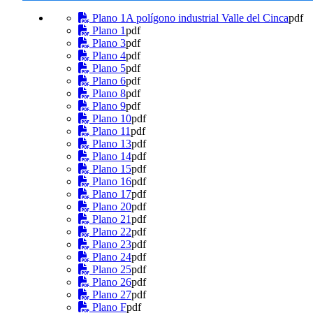
Plano 1A polígono industrial Valle del Cinca
pdf
Plano 1
pdf
Plano 3
pdf
Plano 4
pdf
Plano 5
pdf
Plano 6
pdf
Plano 8
pdf
Plano 9
pdf
Plano 10
pdf
Plano 11
pdf
Plano 13
pdf
Plano 14
pdf
Plano 15
pdf
Plano 16
pdf
Plano 17
pdf
Plano 20
pdf
Plano 21
pdf
Plano 22
pdf
Plano 23
pdf
Plano 24
pdf
Plano 25
pdf
Plano 26
pdf
Plano 27
pdf
Plano F
pdf