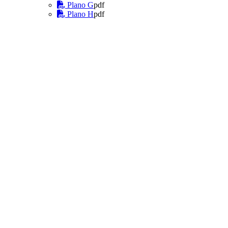
Plano G
pdf
Plano H
pdf