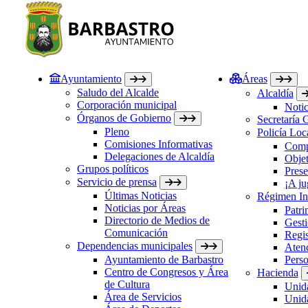
Ayuntamiento
Áreas
Saludo del Alcalde
Alcaldía
Corporación municipal
Notic
Órganos de Gobierno
Secretaría 
Pleno
Policía Loc
Comisiones Informativas
Comp
Delegaciones de Alcaldía
Objet
Grupos políticos
Prese
Servicio de prensa
¡A ju
Últimas Noticias
Régimen Int
Noticias por Áreas
Patri
Directorio de Medios de
Gesti
Comunicación
Regis
Dependencias municipales
Atenc
Ayuntamiento de Barbastro
Perso
Centro de Congresos y Área
Hacienda
de Cultura
Unida
Área de Servicios
Unida