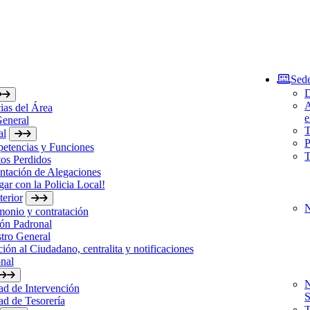
Sede
D
A
ias del Área
e
General
T
al
P
etencias y Funciones
T
os Perdidos
ntación de Alegaciones
gar con la Policia Local!
erior
N
monio y contratación
ón Padronal
tro General
ión al Ciudadano, centralita y notificaciones
nal
N
d de Intervención
S
d de Tesorería
T