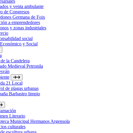
sariales
ados y venta ambulante
ro de Congresos
rdones Germana de Foix
ción a emprendedores
onos y zonas industriales
rcio
nsabilidad social
 Económico y Social
a
 de la Candelera
ado Medieval Petronila
esván
iente
da 21 Local
ol de plagas urbanas
aña Barbastro limpio
ramación
men Literario
ioteca Municipal Hermanos Argensola
ios culturales
de escultura urbana