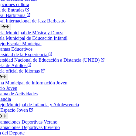
ipciones cultura
a de Entradas
val Barbitania
val Internacional de Jazz Barbastro
ela Municipal de Música y Danza
la Municipal de Educación Infantil
jo Escolar Municipal
ramas Educativos
rsidad de la Experiencia
ersidad Nacional de Educación a Distancia (UNED)
ela de Adultos
la oficial de Idiomas
na Municipal de Información Joven
cio Joven
ama de Actividades
landia
jo Municipal de Infancia y Adolescencia
 Espacio Joven
ramaciones Deportivas Verano
amaciones Deportivas Invierno
a del Deporte