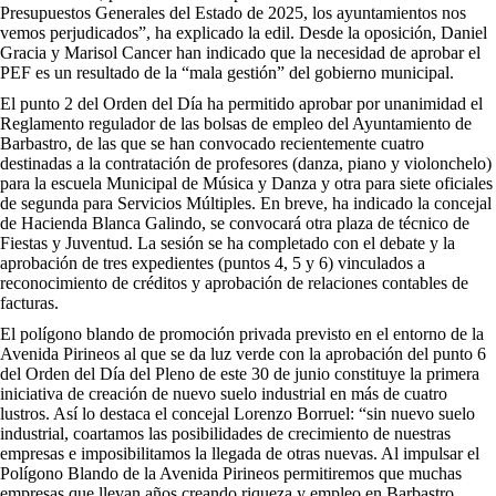
Presupuestos Generales del Estado de 2025, los ayuntamientos nos
vemos perjudicados”, ha explicado la edil. Desde la oposición, Daniel
Gracia y Marisol Cancer han indicado que la necesidad de aprobar el
PEF es un resultado de la “mala gestión” del gobierno municipal.
El punto 2 del Orden del Día ha permitido aprobar por unanimidad el
Reglamento regulador de las bolsas de empleo del Ayuntamiento de
Barbastro, de las que se han convocado recientemente cuatro
destinadas a la contratación de profesores (danza, piano y violonchelo)
para la escuela Municipal de Música y Danza y otra para siete oficiales
de segunda para Servicios Múltiples. En breve, ha indicado la concejal
de Hacienda Blanca Galindo, se convocará otra plaza de técnico de
Fiestas y Juventud. La sesión se ha completado con el debate y la
aprobación de tres expedientes (puntos 4, 5 y 6) vinculados a
reconocimiento de créditos y aprobación de relaciones contables de
facturas.
El polígono blando de promoción privada previsto en el entorno de la
Avenida Pirineos al que se da luz verde con la aprobación del punto 6
del Orden del Día del Pleno de este 30 de junio constituye la primera
iniciativa de creación de nuevo suelo industrial en más de cuatro
lustros. Así lo destaca el concejal Lorenzo Borruel: “sin nuevo suelo
industrial, coartamos las posibilidades de crecimiento de nuestras
empresas e imposibilitamos la llegada de otras nuevas. Al impulsar el
Polígono Blando de la Avenida Pirineos permitiremos que muchas
empresas que llevan años creando riqueza y empleo en Barbastro