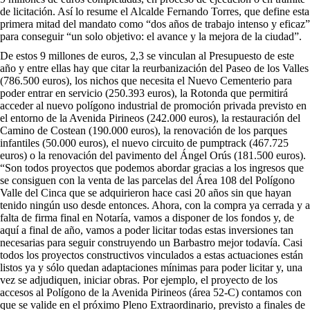
de licitación. Así lo resume el Alcalde Fernando Torres, que define esta
primera mitad del mandato como “dos años de trabajo intenso y eficaz”
para conseguir “un solo objetivo: el avance y la mejora de la ciudad”.
De estos 9 millones de euros, 2,3 se vinculan al Presupuesto de este
año y entre ellas hay que citar la reurbanización del Paseo de los Valles
(786.500 euros), los nichos que necesita el Nuevo Cementerio para
poder entrar en servicio (250.393 euros), la Rotonda que permitirá
acceder al nuevo polígono industrial de promoción privada previsto en
el entorno de la Avenida Pirineos (242.000 euros), la restauración del
Camino de Costean (190.000 euros), la renovación de los parques
infantiles (50.000 euros), el nuevo circuito de pumptrack (467.725
euros) o la renovación del pavimento del Ángel Orús (181.500 euros).
“Son todos proyectos que podemos abordar gracias a los ingresos que
se consiguen con la venta de las parcelas del Área 108 del Polígono
Valle del Cinca que se adquirieron hace casi 20 años sin que hayan
tenido ningún uso desde entonces. Ahora, con la compra ya cerrada y a
falta de firma final en Notaría, vamos a disponer de los fondos y, de
aquí a final de año, vamos a poder licitar todas estas inversiones tan
necesarias para seguir construyendo un Barbastro mejor todavía. Casi
todos los proyectos constructivos vinculados a estas actuaciones están
listos ya y sólo quedan adaptaciones mínimas para poder licitar y, una
vez se adjudiquen, iniciar obras. Por ejemplo, el proyecto de los
accesos al Polígono de la Avenida Pirineos (área 52-C) contamos con
que se valide en el próximo Pleno Extraordinario, previsto a finales de