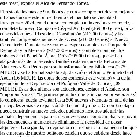
este mes”, explica el Alcalde Fernando Torres.
El resto de los más de 9 millones de euros comprometidos en mejoras
urbanas durante este primer bienio del mandato se vincula al
Presupuesto 2024, en el que se contemplaban inversiones como el ya
completado nuevo Campo de Césped Artificial (369.000 euros), la ya
en servicio nueva Plaza de la Constitución (413.000 euros) y las
también completadas raquetas de acceso (216.000 euros) al Nuevo
Cementerio. Durante este verano se espera completar el Parque del
Recuerdo y la Memoria (924.000 euros) y completar también los
trabajos en el Pabellón Ángel Orús (395.000 euros), que se han
alargado más de lo previsto. También está en curso la Reforma de
Almacenes San Pedro para su transformación en Biblioteca (1,75
MEUR) y se ha formalizado la adjudicación del Anillo Perimetral del
Agua (1,6 MEUR, las obras deben comenzar este verano) y la de la
ejecución de la Depuradora del Polígono Valle del Cinca (1,09
MEUR). Estas dos últimas son actuaciones, destaca el Alcalde, son
“importantísimas”: “la primera permitirá que la iniciativa privada, si así
lo considera, pueda levantar hasta 500 nuevas viviendas en una de las
principales zonas de expansión de la ciudad y que la Orden Escolapia
pueda construir su nuevo colegio, pudiendo nosotros adquirir las
actuales dependencias para darles nuevos usos como ampliar y renovar
las dependencias municipales eliminando la necesidad de pagar
alquileres. La segunda, la depuradora da respuesta a una necesidad que
las empresas de nuestro polígono exigían que se cubriera desde hace