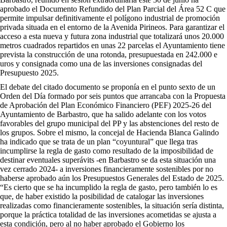
aprobado el Documento Refundido del Plan Parcial del Área 52 C que
permite impulsar definitivamente el polígono industrial de promoción
privada situada en el entorno de la Avenida Pirineos. Para garantizar el
acceso a esta nueva y futura zona industrial que totalizará unos 20.000
metros cuadrados repartidos en unas 22 parcelas el Ayuntamiento tiene
prevista la construcción de una rotonda, presupuestada en 242.000 e
uros y consignada como una de las inversiones consignadas del
Presupuesto 2025.
El debate del citado documento se proponía en el punto sexto de un
Orden del Día formado por seis puntos que arrancaba con la Propuesta
de Aprobación del Plan Económico Financiero (PEF) 2025-26 del
Ayuntamiento de Barbastro, que ha salido adelante con los votos
favorables del grupo municipal del PP y las abstenciones del resto de
los grupos. Sobre el mismo, la concejal de Hacienda Blanca Galindo
ha indicado que se trata de un plan “coyuntural” que llega tras
incumplirse la regla de gasto como resultado de la imposibilidad de
destinar eventuales superávits -en Barbastro se da esta situación una
vez cerrado 2024- a inversiones financieramente sostenibles por no
haberse aprobado aún los Presupuestos Generales del Estado de 2025.
“Es cierto que se ha incumplido la regla de gasto, pero también lo es
que, de haber existido la posibilidad de catalogar las inversiones
realizadas como financieramente sostenibles, la situación sería distinta,
porque la práctica totalidad de las inversiones acometidas se ajusta a
esta condición, pero al no haber aprobado el Gobierno los