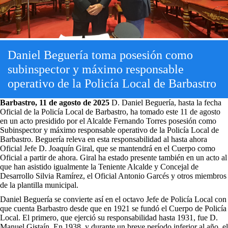
Daniel Beguería toma posesión como
subinspector y máximo responsable
operativo de la Policía Local de Barbastro
Barbastro, 11 de agosto de 2025
D. Daniel Beguería, hasta la fecha
Oficial de la Policía Local de Barbastro, ha tomado este 11 de agosto
en un acto presidido por el Alcalde Fernando Torres posesión como
Subinspector y máximo responsable operativo de la Policía Local de
Barbastro. Beguería releva en esta responsabilidad al hasta ahora
Oficial Jefe D. Joaquín Giral, que se mantendrá en el Cuerpo como
Oficial a partir de ahora. Giral ha estado presente también en un acto al
que han asistido igualmente la Teniente Alcalde y Concejal de
Desarrollo Silvia Ramírez, el Oficial Antonio Garcés y otros miembros
de la plantilla municipal.
Daniel Beguería se convierte así en el octavo Jefe de Policía Local con
que cuenta Barbastro desde que en 1921 se fundó el Cuerpo de Policía
Local. El primero, que ejerció su responsabilidad hasta 1931, fue D.
Manuel Gistaín. En 1938, y durante un breve período inferior al año, el