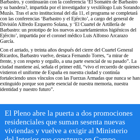
Barbastro, y continuarán con la conferencia ‘El Somatén de Barbastro
y su bandera?, impartida por el investigador y vexilólogo Luis Sorando
Muzás. Tras el acto institucional del día 11, el programa se completará
con las conferencias ‘Barbastro y el Ejército’, a cargo del general de
División Alfredo Ezquerro Solana, y ‘El Cuartel de Artillería de
Barbastro: un prototipo de los nuevos acuartelamientos higiénicos del
Ejército’, impartida por el coronel médico Luis Alfonso Arcarazo
García.
Con el arriado, y treinta años después del cierre del Cuartel General
Ricardos, Barbastro vuelve, destaca Fernando Torres, “a mirar de
frente, y con respeto y orgullo, a una parte esencial de su pasado”. La
ciudad mantiene así, señala el primer edil, “vivo el recuerdo de quienes
vistieron el uniforme de España en nuestra ciudad y continúa
fortaleciendo unos vínculos con las Fuerzas Armadas que nunca se han
extinguido porque son parte esencial de nuestra memoria, nuestra
identidad y nuestro futuro”.
El Pleno abre la puerta a dos promociones
residenciales que suman sesenta nuevas
viviendas y vuelve a exigir al Ministerio
del Interior que construya en Campo