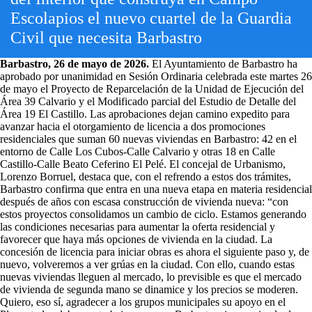
Escolapios el nuevo cuartel de la Guardia
Civil que necesita Barbastro
Barbastro, 26 de mayo de 2026.
El Ayuntamiento de Barbastro ha
aprobado por unanimidad en Sesión Ordinaria celebrada este martes 26
de mayo el Proyecto de Reparcelación de la Unidad de Ejecución del
Área 39 Calvario y el Modificado parcial del Estudio de Detalle del
Área 19 El Castillo. Las aprobaciones dejan camino expedito para
avanzar hacia el otorgamiento de licencia a dos promociones
residenciales que suman 60 nuevas viviendas en Barbastro: 42 en el
entorno de Calle Los Cubos-Calle Calvario y otras 18 en Calle
Castillo-Calle Beato Ceferino El Pelé. El concejal de Urbanismo,
Lorenzo Borruel, destaca que, con el refrendo a estos dos trámites,
Barbastro confirma que entra en una nueva etapa en materia residencial
después de años con escasa construcción de vivienda nueva: “con
estos proyectos consolidamos un cambio de ciclo. Estamos generando
las condiciones necesarias para aumentar la oferta residencial y
favorecer que haya más opciones de vivienda en la ciudad. La
concesión de licencia para iniciar obras es ahora el siguiente paso y, de
nuevo, volveremos a ver grúas en la ciudad. Con ello, cuando estas
nuevas viviendas lleguen al mercado, lo previsible es que el mercado
de vivienda de segunda mano se dinamice y los precios se moderen.
Quiero, eso sí, agradecer a los grupos municipales su apoyo en el