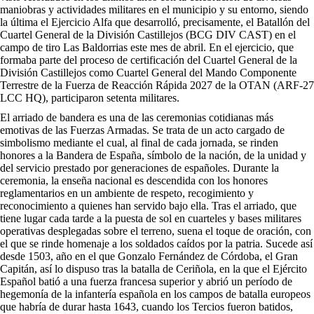
maniobras y actividades militares en el municipio y su entorno, siendo
la última el Ejercicio Alfa que desarrolló, precisamente, el Batallón del
Cuartel General de la División Castillejos (BCG DIV CAST) en el
campo de tiro Las Baldorrias este mes de abril. En el ejercicio, que
formaba parte del proceso de certificación del Cuartel General de la
División Castillejos como Cuartel General del Mando Componente
Terrestre de la Fuerza de Reacción Rápida 2027 de la OTAN (ARF-27
LCC HQ), participaron setenta militares.
El arriado de bandera es una de las ceremonias cotidianas más
emotivas de las Fuerzas Armadas. Se trata de un acto cargado de
simbolismo mediante el cual, al final de cada jornada, se rinden
honores a la Bandera de España, símbolo de la nación, de la unidad y
del servicio prestado por generaciones de españoles. Durante la
ceremonia, la enseña nacional es descendida con los honores
reglamentarios en un ambiente de respeto, recogimiento y
reconocimiento a quienes han servido bajo ella. Tras el arriado, que
tiene lugar cada tarde a la puesta de sol en cuarteles y bases militares
operativas desplegadas sobre el terreno, suena el toque de oración, con
el que se rinde homenaje a los soldados caídos por la patria. Sucede así
desde 1503, año en el que Gonzalo Fernández de Córdoba, el Gran
Capitán, así lo dispuso tras la batalla de Ceriñola, en la que el Ejército
Español batió a una fuerza francesa superior y abrió un período de
hegemonía de la infantería española en los campos de batalla europeos
que habría de durar hasta 1643, cuando los Tercios fueron batidos,