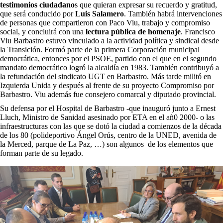
testimonios ciudadano
s que quieran expresar su recuerdo y gratitud,
que será conducido por
Luis Salamero
. También habrá intervenciones
de personas que compartieron con Paco Viu, trabajo y compromiso
social, y concluirá con una
lectura pública de homenaje
. Francisco
Viu Barbastro estuvo vinculado a la actividad política y sindical desde
la Transición. Formó parte de la primera Corporación municipal
democrática, entonces por el PSOE, partido con el que en el segundo
mandato democrático logró la alcaldía en 1983. También contribuyó a
la refundación del sindicato UGT en Barbastro. Más tarde militó en
Izquierda Unida y después al frente de su proyecto Compromiso por
Barbastro. Viu además fue consejero comarcal y diputado provincial.
Su defensa por el Hospital de Barbastro -que inauguró junto a Ernest
Lluch, Ministro de Sanidad asesinado por ETA en el añ0 2000- o las
infraestructuras con las que se dotó la ciudad a comienzos de la década
de los 80 (polideportivo Ángel Orús, centro de la UNED, avenida de
la Merced, parque de La Paz, …) son algunos de los elementos que
forman parte de su legado.