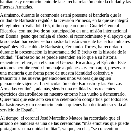
habitantes y reconocimiento de la estrecha relación entre la ciudad y las
Fuerzas Armadas.
Asimismo, durante la ceremonia estará presente el banderín que la
ciudad de Barbastro regaló a la División Pirineos, en la que se integró
el regimiento Valladolid 65, último que ocupó el Cuartel General
Ricardos, con motivo de su participación en una misión internacional
en Bosnia, gesto que refleja el afecto, el reconocimiento y el apoyo que
la sociedad barbastrense ha mostrado históricamente hacia los militares
españoles. El alcalde de Barbastro, Fernando Torres, ha recordado
durante la presentación la importancia del Ejército en la historia de la
ciudad: “Barbastro no se puede entender, en lo que a su historia
reciente se refiere, sin el Cuartel General Ricardos y el Ejército. Este
acto nos permite rendir homenaje a quienes sirvieron aquí, preservar
una memoria que forma parte de nuestra identidad colectiva y
transmitir a las nuevas generaciones unos valores que siguen
plenamente vigentes. La vinculación entre Barbastro y las Fuerzas
Armadas continúa, además, siendo una realidad y los recientes
ejercicios desarrollados en nuestro entorno han vuelto a demostrarlo.
Queremos que este acto sea una celebración compartida por todos los
barbastrenses y un reconocimiento a quienes han dedicado su vida al
servicio de España”.
Al tiempo, el coronel José Marcelino Mateos ha recordado que el
arriado de bandera es una de las ceremonias “más emotivas que puede
protagonizar una unidad militar”, ya que, en ella, “se concentran