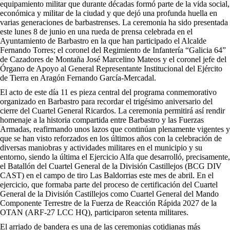
equipamiento militar que durante décadas formó parte de la vida social,
económica y militar de la ciudad y que dejó una profunda huella en
varias generaciones de barbastrenses. La ceremonia ha sido presentada
este lunes 8 de junio en una rueda de prensa celebrada en el
Ayuntamiento de Barbastro en la que han participado el Alcalde
Fernando Torres; el coronel del Regimiento de Infantería “Galicia 64”
de Cazadores de Montaña José Marcelino Mateos y el coronel jefe del
Órgano de Apoyo al General Representante Institucional del Ejército
de Tierra en Aragón Fernando García-Mercadal.
El acto de este día 11 es pieza central del programa conmemorativo
organizado en Barbastro para recordar el trigésimo aniversario del
cierre del Cuartel General Ricardos. La ceremonia permitirá así rendir
homenaje a la historia compartida entre Barbastro y las Fuerzas
Armadas, reafirmando unos lazos que continúan plenamente vigentes y
que se han visto reforzados en los últimos años con la celebración de
diversas maniobras y actividades militares en el municipio y su
entorno, siendo la última el Ejercicio Alfa que desarrolló, precisamente,
el Batallón del Cuartel General de la División Castillejos (BCG DIV
CAST) en el campo de tiro Las Baldorrias este mes de abril. En el
ejercicio, que formaba parte del proceso de certificación del Cuartel
General de la División Castillejos como Cuartel General del Mando
Componente Terrestre de la Fuerza de Reacción Rápida 2027 de la
OTAN (ARF-27 LCC HQ), participaron setenta militares.
El arriado de bandera es una de las ceremonias cotidianas más