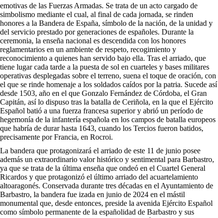
emotivas de las Fuerzas Armadas. Se trata de un acto cargado de
simbolismo mediante el cual, al final de cada jornada, se rinden
honores a la Bandera de España, símbolo de la nación, de la unidad y
del servicio prestado por generaciones de españoles. Durante la
ceremonia, la enseña nacional es descendida con los honores
reglamentarios en un ambiente de respeto, recogimiento y
reconocimiento a quienes han servido bajo ella. Tras el arriado, que
tiene lugar cada tarde a la puesta de sol en cuarteles y bases militares
operativas desplegadas sobre el terreno, suena el toque de oración, con
el que se rinde homenaje a los soldados caídos por la patria. Sucede así
desde 1503, año en el que Gonzalo Fernández de Córdoba, el Gran
Capitán, así lo dispuso tras la batalla de Ceriñola, en la que el Ejército
Español batió a una fuerza francesa superior y abrió un período de
hegemonía de la infantería española en los campos de batalla europeos
que habría de durar hasta 1643, cuando los Tercios fueron batidos,
precisamente por Francia, en Rocroi.
La bandera que protagonizará el arriado de este 11 de junio posee
además un extraordinario valor histórico y sentimental para Barbastro,
ya que se trata de la última enseña que ondeó en el Cuartel General
Ricardos y que protagonizó el último arriado del acuartelamiento
altoaragonés. Conservada durante tres décadas en el Ayuntamiento de
Barbastro, la bandera fue izada en junio de 2024 en el mástil
monumental que, desde entonces, preside la avenida Ejército Español
como símbolo permanente de la españolidad de Barbastro y sus