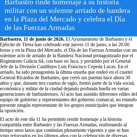
Barbastro rinde homenaje a su historia
militar con un solemne arriado de bandera
en la Plaza del Mercado y celebra el Día
de las Fuerzas Armadas
Barbastro, 11 de junio de 2026.
El Ayuntamiento de Barbastro y el
Ejército de Tierra han celebrado este jueves 11 de junio, a las 20.00
horas y en la Plaza del Mercado, el Día de las Fuerzas Armadas con un
solemne acto de arriado de la Bandera Nacional protagonizado por el
Regimiento Galicia 64, con base en Jaca, y presidido por el General
Jefe de la División Castillejos Luis Francisco Cepeda Lucas. En el
arriado, ha sido protagonista la última enseña que ondeó en el cuartel
General Ricardos de Barbastro, que cerró sus puertas hace ahora 30
años y que, durante tres cuartos de siglo, formó parte de la vida social,
económica y militar de la ciudad dejando profunda huella en varias
generaciones de barbastrenses. Al acto han asistido diferentes ediles del
equipo de gobierno y representantes del gobierno comarcal, no estando
presente ningún representante de los grupos municipales que integran
la oposición.
El acto de este día 11 ha permitido rendir homenaje a la historia
compartida entre Barbastro y las Fuerzas Armadas, reafirmando al
tiempo unos lazos que continúan plenamente vigentes y que se han
visto reforzados en los últimos años con la celebración de diversas