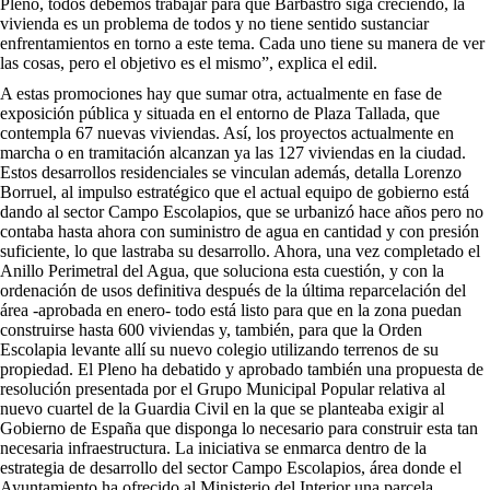
Pleno, todos debemos trabajar para que Barbastro siga creciendo, la
vivienda es un problema de todos y no tiene sentido sustanciar
enfrentamientos en torno a este tema. Cada uno tiene su manera de ver
las cosas, pero el objetivo es el mismo”, explica el edil.
A estas promociones hay que sumar otra, actualmente en fase de
exposición pública y situada en el entorno de Plaza Tallada, que
contempla 67 nuevas viviendas. Así, los proyectos actualmente en
marcha o en tramitación alcanzan ya las 127 viviendas en la ciudad.
Estos desarrollos residenciales se vinculan además, detalla Lorenzo
Borruel, al impulso estratégico que el actual equipo de gobierno está
dando al sector Campo Escolapios, que se urbanizó hace años pero no
contaba hasta ahora con suministro de agua en cantidad y con presión
suficiente, lo que lastraba su desarrollo. Ahora, una vez completado el
Anillo Perimetral del Agua, que soluciona esta cuestión, y con la
ordenación de usos definitiva después de la última reparcelación del
área -aprobada en enero- todo está listo para que en la zona puedan
construirse hasta 600 viviendas y, también, para que la Orden
Escolapia levante allí su nuevo colegio utilizando terrenos de su
propiedad. El Pleno ha debatido y aprobado también una propuesta de
resolución presentada por el Grupo Municipal Popular relativa al
nuevo cuartel de la Guardia Civil en la que se planteaba exigir al
Gobierno de España que disponga lo necesario para construir esta tan
necesaria infraestructura. La iniciativa se enmarca dentro de la
estrategia de desarrollo del sector Campo Escolapios, área donde el
Ayuntamiento ha ofrecido al Ministerio del Interior una parcela