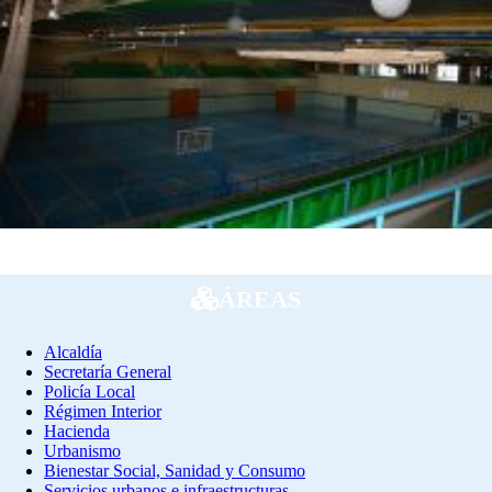
ÁREAS
Alcaldía
Secretaría General
Policía Local
Régimen Interior
Hacienda
Urbanismo
Bienestar Social, Sanidad y Consumo
Servicios urbanos e infraestructuras