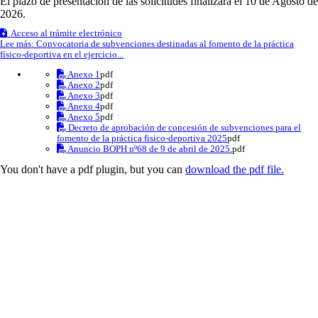
El plazo de presentación de las solicitudes finalizará el 10 de Agosto de
2026.
Acceso al trámite electrónico
Lee más: Convocatoria de subvenciones destinadas al fomento de la práctica
físico-deportiva en el ejercicio...
Anexo 1
pdf
Anexo 2
pdf
Anexo 3
pdf
Anexo 4
pdf
Anexo 5
pdf
Decreto de aprobación de concesión de subvenciones para el
fomento de la práctica fisico-deportiva 2025
pdf
Anuncio BOPH nº68 de 9 de abril de 2025.
pdf
You don't have a pdf plugin, but you can
download the pdf file.