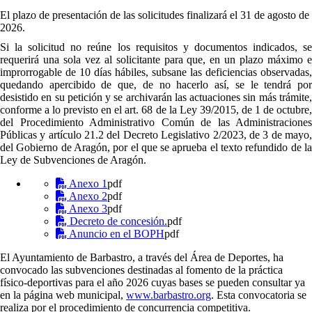
El plazo de presentación de las solicitudes finalizará el 31 de agosto de
2026.
Si la solicitud no reúne los requisitos y documentos indicados, se
requerirá una sola vez al solicitante para que, en un plazo máximo e
improrrogable de 10 días hábiles, subsane las deficiencias observadas,
quedando apercibido de que, de no hacerlo así, se le tendrá por
desistido en su petición y se archivarán las actuaciones sin más trámite,
conforme a lo previsto en el art. 68 de la Ley 39/2015, de 1 de octubre,
del Procedimiento Administrativo Común de las Administraciones
Públicas y artículo 21.2 del Decreto Legislativo 2/2023, de 3 de mayo,
del Gobierno de Aragón, por el que se aprueba el texto refundido de la
Ley de Subvenciones de Aragón.
Anexo 1
pdf
Anexo 2
pdf
Anexo 3
pdf
Decreto de concesión.
pdf
Anuncio en el BOPH
pdf
El Ayuntamiento de Barbastro, a través del Área de Deportes, ha
convocado las subvenciones destinadas al fomento de la práctica
físico-deportivas para el año 2026 cuyas bases se pueden consultar ya
en la página web municipal,
www.barbastro.org
. Esta convocatoria se
realiza por el procedimiento de concurrencia competitiva.