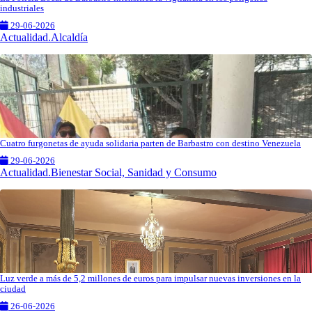
industriales
29-06-2026
Actualidad.Alcaldía
Cuatro furgonetas de ayuda solidaria parten de Barbastro con destino Venezuela
29-06-2026
Actualidad.Bienestar Social, Sanidad y Consumo
Luz verde a más de 5,2 millones de euros para impulsar nuevas inversiones en la
ciudad
26-06-2026