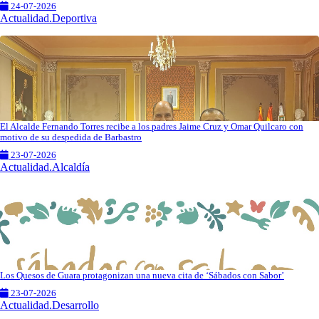
24-07-2026
Actualidad.Deportiva
El Alcalde Fernando Torres recibe a los padres Jaime Cruz y Omar Quilcaro con
motivo de su despedida de Barbastro
23-07-2026
Actualidad.Alcaldía
Los Quesos de Guara protagonizan una nueva cita de ‘Sábados con Sabor’
23-07-2026
Actualidad.Desarrollo