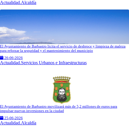
Actualidad.Alcaldía
El Ayuntamiento de Barbastro licita el servicio de desbroce y limpieza de maleza
para reforzar la seguridad y el mantenimiento del municipio
26-06-2026
Actualidad.Servicios Urbanos e Infraestructuras
El Ayuntamiento de Barbastro movilizará más de 5,2 millones de euros para
impulsar nuevas inversiones en la ciudad
25-06-2026
Actualidad.Alcaldía