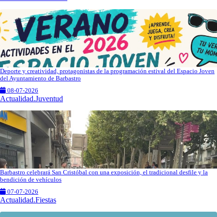
Deporte y creatividad, protagonistas de la programación estival del Espacio Joven
del Ayuntamiento de Barbastro
08-07-2026
Actualidad.Juventud
Barbastro celebrará San Cristóbal con una exposición, el tradicional desfile y la
bendición de vehículos
07-07-2026
Actualidad.Fiestas