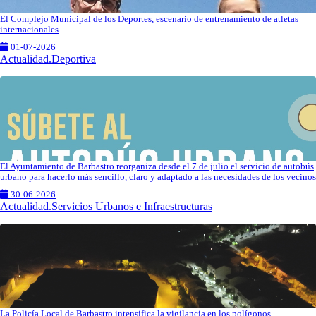
El Complejo Municipal de los Deportes, escenario de entrenamiento de atletas
internacionales
01-07-2026
Actualidad.Deportiva
El Ayuntamiento de Barbastro reorganiza desde el 7 de julio el servicio de autobús
urbano para hacerlo más sencillo, claro y adaptado a las necesidades de los vecinos
30-06-2026
Actualidad.Servicios Urbanos e Infraestructuras
La Policía Local de Barbastro intensifica la vigilancia en los polígonos