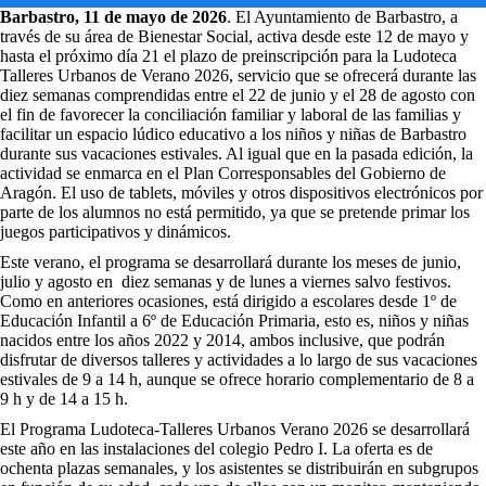
Barbastro, 11 de mayo de 2026
. El Ayuntamiento de Barbastro, a
través de su área de Bienestar Social, activa desde este 12 de mayo y
hasta el próximo día 21 el plazo de preinscripción para la Ludoteca
Talleres Urbanos de Verano 2026, servicio que se ofrecerá durante las
diez semanas comprendidas entre el 22 de junio y el 28 de agosto con
el fin de favorecer la conciliación familiar y laboral de las familias y
facilitar un espacio lúdico educativo a los niños y niñas de Barbastro
durante sus vacaciones estivales. Al igual que en la pasada edición, la
actividad se enmarca en el Plan Corresponsables del Gobierno de
Aragón. El uso de tablets, móviles y otros dispositivos electrónicos por
parte de los alumnos no está permitido, ya que se pretende primar los
juegos participativos y dinámicos.
Este verano, el programa se desarrollará durante los meses de junio,
julio y agosto en diez semanas y de lunes a viernes salvo festivos.
Como en anteriores ocasiones, está dirigido a escolares desde 1º de
Educación Infantil a 6º de Educación Primaria, esto es, niños y niñas
nacidos entre los años 2022 y 2014, ambos inclusive, que podrán
disfrutar de diversos talleres y actividades a lo largo de sus vacaciones
estivales de 9 a 14 h, aunque se ofrece horario complementario de 8 a
9 h y de 14 a 15 h.
El Programa Ludoteca-Talleres Urbanos Verano 2026 se desarrollará
este año en las instalaciones del colegio Pedro I. La oferta es de
ochenta plazas semanales, y los asistentes se distribuirán en subgrupos