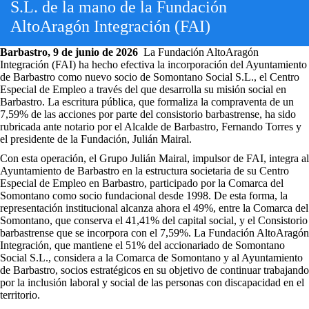
S.L. de la mano de la Fundación
AltoAragón Integración (FAI)
Barbastro, 9 de junio de 2026
La Fundación AltoAragón
Integración (FAI) ha hecho efectiva la incorporación del Ayuntamiento
de Barbastro como nuevo socio de Somontano Social S.L., el Centro
Especial de Empleo a través del que desarrolla su misión social en
Barbastro. La escritura pública, que formaliza la compraventa de un
7,59% de las acciones por parte del consistorio barbastrense, ha sido
rubricada ante notario por el Alcalde de Barbastro, Fernando Torres y
el presidente de la Fundación, Julián Mairal.
Con esta operación, el Grupo Julián Mairal, impulsor de FAI, integra al
Ayuntamiento de Barbastro en la estructura societaria de su Centro
Especial de Empleo en Barbastro, participado por la Comarca del
Somontano como socio fundacional desde 1998. De esta forma, la
representación institucional alcanza ahora el 49%, entre la Comarca del
Somontano, que conserva el 41,41% del capital social, y el Consistorio
barbastrense que se incorpora con el 7,59%. La Fundación AltoAragón
Integración, que mantiene el 51% del accionariado de Somontano
Social S.L., considera a la Comarca de Somontano y al Ayuntamiento
de Barbastro, socios estratégicos en su objetivo de continuar trabajando
por la inclusión laboral y social de las personas con discapacidad en el
territorio.