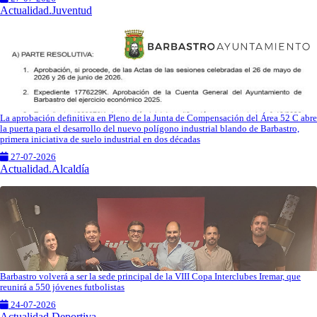
Actualidad.Juventud
La aprobación definitiva en Pleno de la Junta de Compensación del Área 52 C abre
la puerta para el desarrollo del nuevo polígono industrial blando de Barbastro,
primera iniciativa de suelo industrial en dos décadas
27-07-2026
Actualidad.Alcaldía
Barbastro volverá a ser la sede principal de la VIII Copa Interclubes Iremar, que
reunirá a 550 jóvenes futbolistas
24-07-2026
Actualidad.Deportiva