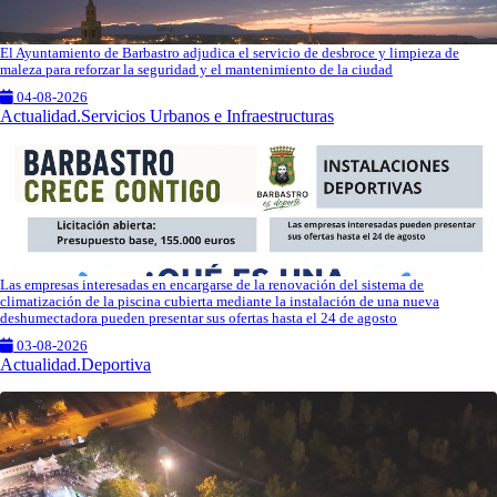
El Ayuntamiento de Barbastro adjudica el servicio de desbroce y limpieza de
maleza para reforzar la seguridad y el mantenimiento de la ciudad
04-08-2026
Actualidad.Servicios Urbanos e Infraestructuras
Las empresas interesadas en encargarse de la renovación del sistema de
climatización de la piscina cubierta mediante la instalación de una nueva
deshumectadora pueden presentar sus ofertas hasta el 24 de agosto
03-08-2026
Actualidad.Deportiva