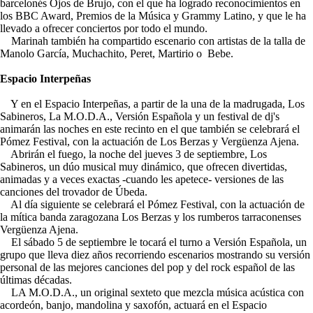
barcelonés Ojos de Brujo, con el que ha logrado reconocimientos en
los BBC Award, Premios de la Música y Grammy Latino, y que le ha
llevado a ofrecer conciertos por todo el mundo.
Marinah también ha compartido escenario con artistas de la talla de
Manolo García, Muchachito, Peret, Martirio o Bebe.
Espacio Interpeñas
Y en el Espacio Interpeñas, a partir de la una de la madrugada, Los
Sabineros, La M.O.D.A., Versión Española y un festival de dj's
animarán las noches en este recinto en el que también se celebrará el
Pómez Festival, con la actuación de Los Berzas y Vergüenza Ajena.
Abrirán el fuego, la noche del jueves 3 de septiembre, Los
Sabineros, un dúo musical muy dinámico, que ofrecen divertidas,
animadas y a veces exactas -cuando les apetece- versiones de las
canciones del trovador de Úbeda.
Al día siguiente se celebrará el Pómez Festival, con la actuación de
la mítica banda zaragozana Los Berzas y los rumberos tarraconenses
Vergüenza Ajena.
El sábado 5 de septiembre le tocará el turno a Versión Española, un
grupo que lleva diez años recorriendo escenarios mostrando su versión
personal de las mejores canciones del pop y del rock español de las
últimas décadas.
LA M.O.D.A., un original sexteto que mezcla música acústica con
acordeón, banjo, mandolina y saxofón, actuará en el Espacio