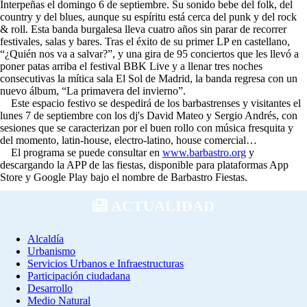
Interpeñas el domingo 6 de septiembre. Su sonido bebe del folk, del
country y del blues, aunque su espíritu está cerca del punk y del rock
& roll. Esta banda burgalesa lleva cuatro años sin parar de recorrer
festivales, salas y bares. Tras el éxito de su primer LP en castellano,
“¿Quién nos va a salvar?”, y una gira de 95 conciertos que les llevó a
poner patas arriba el festival BBK Live y a llenar tres noches
consecutivas la mítica sala El Sol de Madrid, la banda regresa con un
nuevo álbum, “La primavera del invierno”.
Este espacio festivo se despedirá de los barbastrenses y visitantes el
lunes 7 de septiembre con los dj's David Mateo y Sergio Andrés, con
sesiones que se caracterizan por el buen rollo con música fresquita y
del momento, latin-house, electro-latino, house comercial…
El programa se puede consultar en
www.barbastro.org
y
descargando la APP de las fiestas, disponible para plataformas App
Store y Google Play bajo el nombre de Barbastro Fiestas.
ACTUALIDAD
Alcaldía
Urbanismo
Servicios Urbanos e Infraestructuras
Participación ciudadana
Desarrollo
Medio Natural