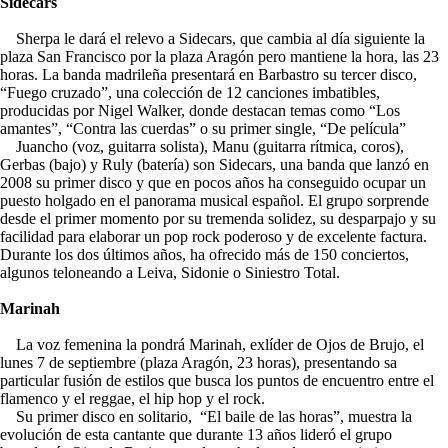
Sidecars
Sherpa le dará el relevo a Sidecars, que cambia al día siguiente la
plaza San Francisco por la plaza Aragón pero mantiene la hora, las 23
horas. La banda madrileña presentará en Barbastro su tercer disco,
“Fuego cruzado”, una colección de 12 canciones imbatibles,
producidas por Nigel Walker, donde destacan temas como “Los
amantes”, “Contra las cuerdas” o su primer single, “De película”
Juancho (voz, guitarra solista), Manu (guitarra rítmica, coros),
Gerbas (bajo) y Ruly (batería) son Sidecars, una banda que lanzó en
2008 su primer disco y que en pocos años ha conseguido ocupar un
puesto holgado en el panorama musical español. El grupo sorprende
desde el primer momento por su tremenda solidez, su desparpajo y su
facilidad para elaborar un pop rock poderoso y de excelente factura.
Durante los dos últimos años, ha ofrecido más de 150 conciertos,
algunos teloneando a Leiva, Sidonie o Siniestro Total.
Marinah
La voz femenina la pondrá Marinah, exlíder de Ojos de Brujo, el
lunes 7 de septiembre (plaza Aragón, 23 horas), presentando sa
particular fusión de estilos que busca los puntos de encuentro entre el
flamenco y el reggae, el hip hop y el rock.
Su primer disco en solitario, “El baile de las horas”, muestra la
evolución de esta cantante que durante 13 años lideró el grupo