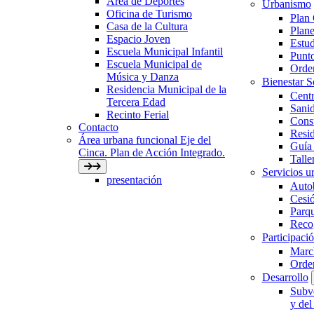
Área de Deportes
Urbanismo
Oficina de Turismo
Plan
Casa de la Cultura
Plane
Espacio Joven
Estud
Escuela Municipal Infantil
Punto
Escuela Municipal de
Orden
Música y Danza
Bienestar 
Residencia Municipal de la
Centr
Tercera Edad
Sani
Recinto Ferial
Con
Contacto
Resid
Área urbana funcional Eje del
Guía 
Cinca. Plan de Acción Integrado.
Talle
Servicios ur
presentación
Auto
Cesió
Parqu
Recog
Participaci
March
Orde
Desarrollo
Subve
y del