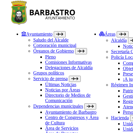
Ayuntamiento
Áreas
Saludo del Alcalde
Alcaldía
Corporación municipal
Notic
Órganos de Gobierno
Secretaría 
Pleno
Policía Loc
Comisiones Informativas
Comp
Delegaciones de Alcaldía
Objet
Grupos políticos
Prese
Servicio de prensa
¡A ju
Últimas Noticias
Régimen Int
Noticias por Áreas
Patri
Directorio de Medios de
Gesti
Comunicación
Regis
Dependencias municipales
Atenc
Ayuntamiento de Barbastro
Perso
Centro de Congresos y Área
Hacienda
de Cultura
Unida
Área de Servicios
Unida