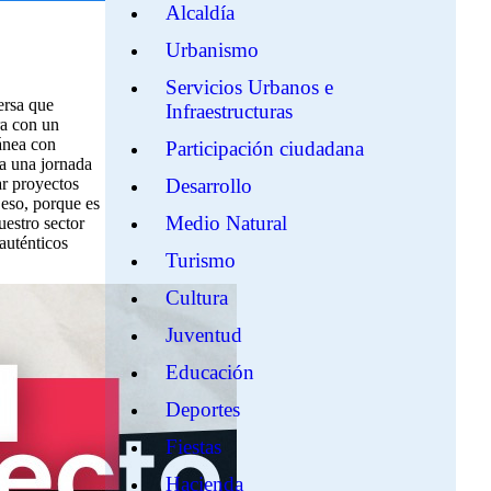
Alcaldía
Urbanismo
Servicios Urbanos e
ersa que
Infraestructuras
ra con un
ránea con
Participación ciudadana
ra una jornada
ar proyectos
Desarrollo
 eso, porque es
Medio Natural
uestro sector
auténticos
Turismo
Cultura
Juventud
Educación
Deportes
Fiestas
Hacienda