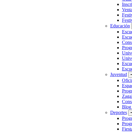
Inscr
Vent
Festi
Festi
Educación
Escu
Escue
Conse
Prog
Unive
Univ
Escu
Escue
Juventud
Ofici
Espa
Progr
Zaga
Conse
Blog
Deportes
Prog
Progr
Fiest