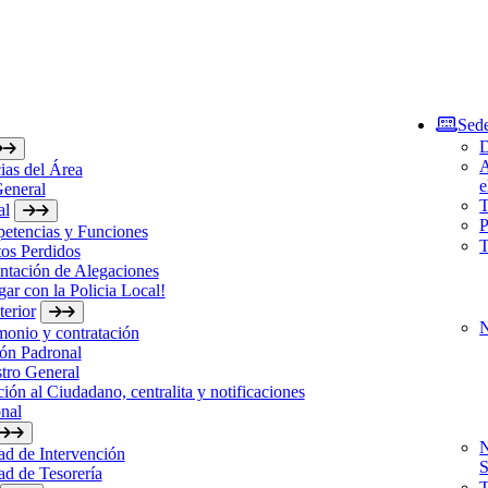
Sede
D
A
ias del Área
e
General
T
al
P
etencias y Funciones
T
os Perdidos
ntación de Alegaciones
gar con la Policia Local!
erior
N
monio y contratación
ón Padronal
tro General
ión al Ciudadano, centralita y notificaciones
nal
N
d de Intervención
S
d de Tesorería
T