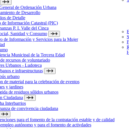
 General de Ordenación Urbana
amiento de Desarrollo
ios de Detalle
 de Información Catastral (PIC)
anzas P. I. Valle del Cinca
E
Social, Sanidad y Consumo
S
o de Información y Servicios para la Mujer
F
dad
R
sumo
H
encia Municipal de la Tercera Edad
de recursos de voluntariado
res Urbanos - Ludoteca
banos e infraestructuras
bús urbano
n de material para la celebración de eventos
es y jardines
ida de residuos sólidos urbanos
ón Ciudadana
a Interbarrios
nanza de convivencia ciudadana
nciones para el fomento de la contratación estable y de calidad
 empleo autónomo y para el fomento de activdades