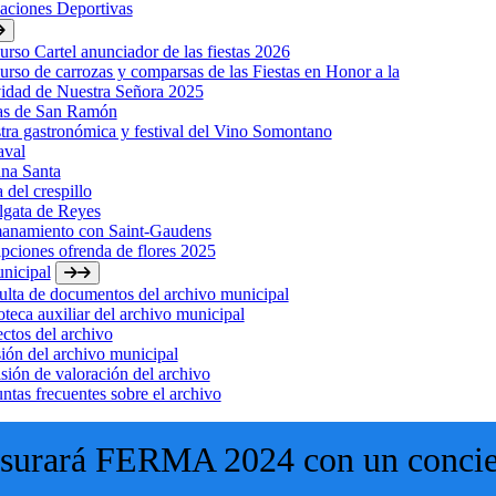
laciones Deportivas
rso Cartel anunciador de las fiestas 2026
rso de carrozas y comparsas de las Fiestas en Honor a la
idad de Nuestra Señora 2025
tas de San Ramón
ra gastronómica y festival del Vino Somontano
aval
na Santa
a del crespillo
lgata de Reyes
anamiento con Saint-Gaudens
ipciones ofrenda de flores 2025
nicipal
lta de documentos del archivo municipal
oteca auxiliar del archivo municipal
ctos del archivo
ión del archivo municipal
ión de valoración del archivo
ntas frecuentes sobre el archivo
ausurará FERMA 2024 con un concie