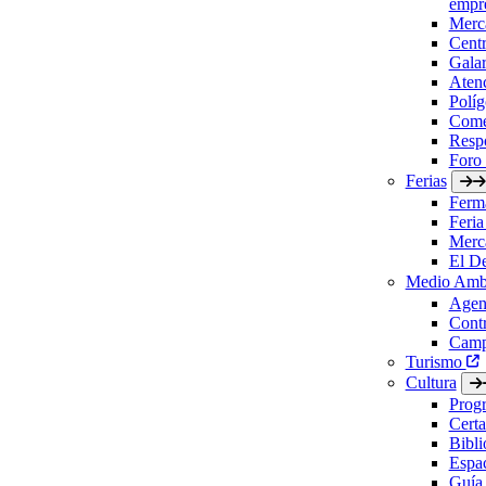
empre
Merc
Cent
Gala
Aten
Políg
Come
Respo
Foro
Ferias
Ferm
Feria
Merc
El D
Medio Amb
Agen
Contr
Camp
Turismo
Cultura
Prog
Certa
Bibl
Espac
Guía 