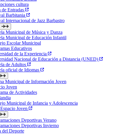
ipciones cultura
a de Entradas
val Barbitania
val Internacional de Jazz Barbastro
ela Municipal de Música y Danza
la Municipal de Educación Infantil
jo Escolar Municipal
ramas Educativos
rsidad de la Experiencia
ersidad Nacional de Educación a Distancia (UNED)
ela de Adultos
la oficial de Idiomas
na Municipal de Información Joven
cio Joven
ama de Actividades
landia
jo Municipal de Infancia y Adolescencia
 Espacio Joven
ramaciones Deportivas Verano
amaciones Deportivas Invierno
a del Deporte