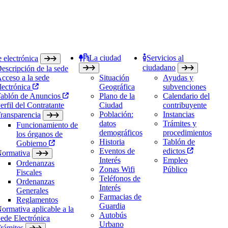
La ciudad
Servicios al
 electrónica
ciudadano
escripción de la sede
cceso a la sede
Situación
Ayudas y
lectrónica
Geográfica
subvenciones
ablón de Anuncios
Plano de la
Calendario del
erfil del Contratante
Ciudad
contribuyente
Población:
Instancias
ransparencia
datos
Trámites y
Funcionamiento de
demográficos
procedimientos
los órganos de
Historia
Tablón de
Gobierno
Eventos de
edictos
ormativa
Interés
Empleo
Ordenanzas
Zonas Wifi
Público
Fiscales
Teléfonos de
Ordenanzas
Interés
Generales
Farmacias de
Reglamentos
Guardia
ormativa aplicable a la
Autobús
ede Electrónica
Urbano
rámites