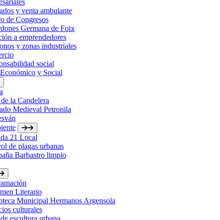
sariales
ados y venta ambulante
ro de Congresos
rdones Germana de Foix
ción a emprendedores
onos y zonas industriales
rcio
nsabilidad social
 Económico y Social
a
 de la Candelera
ado Medieval Petronila
esván
iente
da 21 Local
ol de plagas urbanas
aña Barbastro limpio
ramación
men Literario
ioteca Municipal Hermanos Argensola
ios culturales
de escultura urbana