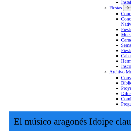
Insta
Fiestas
Concu
Concu
Nativ
Fies
Muest
Carn
Sema
Fiest
Caba
Herm
Inscr
Archivo Mu
Consu
Bibli
Proye
Difus
Comis
Pregu
El músico aragonés Idoipe cl