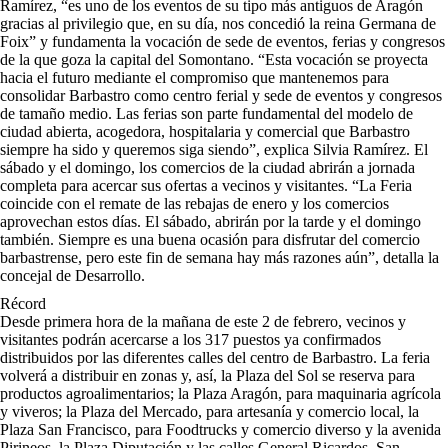
Ramírez, “es uno de los eventos de su tipo más antiguos de Aragón
gracias al privilegio que, en su día, nos concedió la reina Germana de
Foix” y fundamenta la vocación de sede de eventos, ferias y congresos
de la que goza la capital del Somontano. “Esta vocación se proyecta
hacia el futuro mediante el compromiso que mantenemos para
consolidar Barbastro como centro ferial y sede de eventos y congresos
de tamaño medio. Las ferias son parte fundamental del modelo de
ciudad abierta, acogedora, hospitalaria y comercial que Barbastro
siempre ha sido y queremos siga siendo”, explica Silvia Ramírez. El
sábado y el domingo, los comercios de la ciudad abrirán a jornada
completa para acercar sus ofertas a vecinos y visitantes. “La Feria
coincide con el remate de las rebajas de enero y los comercios
aprovechan estos días. El sábado, abrirán por la tarde y el domingo
también. Siempre es una buena ocasión para disfrutar del comercio
barbastrense, pero este fin de semana hay más razones aún”, detalla la
concejal de Desarrollo.
Récord
Desde primera hora de la mañana de este 2 de febrero, vecinos y
visitantes podrán acercarse a los 317 puestos ya confirmados
distribuidos por las diferentes calles del centro de Barbastro. La feria
volverá a distribuir en zonas y, así, la Plaza del Sol se reserva para
productos agroalimentarios; la Plaza Aragón, para maquinaria agrícola
y viveros; la Plaza del Mercado, para artesanía y comercio local, la
Plaza San Francisco, para Foodtrucks y comercio diverso y la avenida
Pirineos, la Plaza Diputación y las calles General Ricardos, San