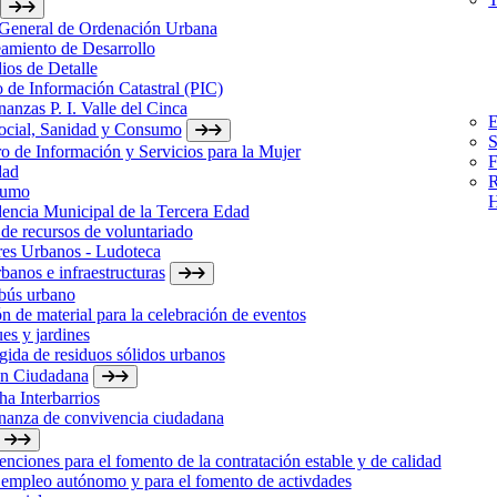
 General de Ordenación Urbana
amiento de Desarrollo
ios de Detalle
 de Información Catastral (PIC)
anzas P. I. Valle del Cinca
E
Social, Sanidad y Consumo
S
o de Información y Servicios para la Mujer
F
dad
R
sumo
H
encia Municipal de la Tercera Edad
de recursos de voluntariado
res Urbanos - Ludoteca
banos e infraestructuras
bús urbano
n de material para la celebración de eventos
es y jardines
ida de residuos sólidos urbanos
ón Ciudadana
a Interbarrios
nanza de convivencia ciudadana
nciones para el fomento de la contratación estable y de calidad
 empleo autónomo y para el fomento de activdades