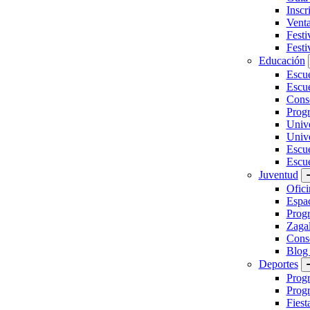
Inscr
Vent
Festi
Festi
Educación
Escu
Escue
Conse
Prog
Unive
Univ
Escu
Escue
Juventud
Ofici
Espa
Progr
Zaga
Conse
Blog
Deportes
Prog
Progr
Fiest