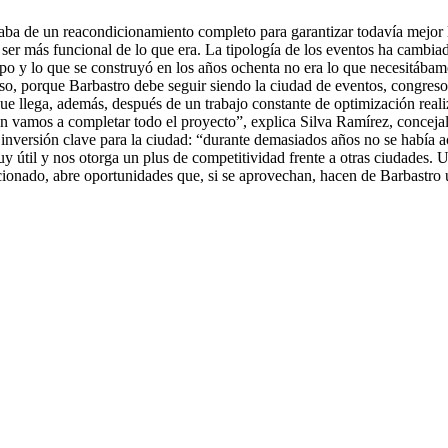
isaba de un reacondicionamiento completo para garantizar todavía mejor 
 y ser más funcional de lo que era. La tipología de los eventos ha cambi
 tipo y lo que se construyó en los años ochenta no era lo que necesitába
eso, porque Barbastro debe seguir siendo la ciudad de eventos, congreso
ue llega, además, después de un trabajo constante de optimización real
n vamos a completar todo el proyecto”, explica Silva Ramírez, concejal
 inversión clave para la ciudad: “durante demasiados años no se había 
 útil y nos otorga un plus de competitividad frente a otras ciudades. Un
cionado, abre oportunidades que, si se aprovechan, hacen de Barbastro