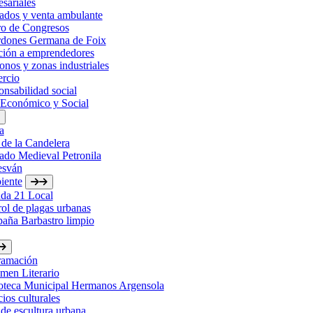
sariales
ados y venta ambulante
ro de Congresos
rdones Germana de Foix
ción a emprendedores
onos y zonas industriales
rcio
nsabilidad social
 Económico y Social
a
 de la Candelera
ado Medieval Petronila
esván
iente
da 21 Local
ol de plagas urbanas
aña Barbastro limpio
ramación
men Literario
ioteca Municipal Hermanos Argensola
ios culturales
de escultura urbana