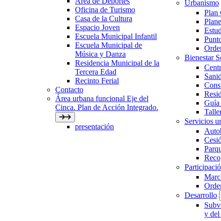
Área de Deportes
Urbanismo
Oficina de Turismo
Plan
Casa de la Cultura
Plane
Espacio Joven
Estud
Escuela Municipal Infantil
Punto
Escuela Municipal de
Orden
Música y Danza
Bienestar 
Residencia Municipal de la
Centr
Tercera Edad
Sani
Recinto Ferial
Con
Contacto
Resid
Área urbana funcional Eje del
Guía 
Cinca. Plan de Acción Integrado.
Talle
Servicios ur
presentación
Auto
Cesió
Parqu
Recog
Participaci
March
Orde
Desarrollo
Subve
y del