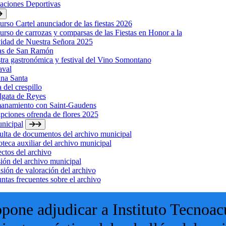
laciones Deportivas
rso Cartel anunciador de las fiestas 2026
rso de carrozas y comparsas de las Fiestas en Honor a la
idad de Nuestra Señora 2025
tas de San Ramón
ra gastronómica y festival del Vino Somontano
aval
na Santa
a del crespillo
lgata de Reyes
anamiento con Saint-Gaudens
ipciones ofrenda de flores 2025
nicipal
lta de documentos del archivo municipal
oteca auxiliar del archivo municipal
ctos del archivo
ión del archivo municipal
ión de valoración del archivo
ntas frecuentes sobre el archivo
one adjudicar a Instituto Tecnoac