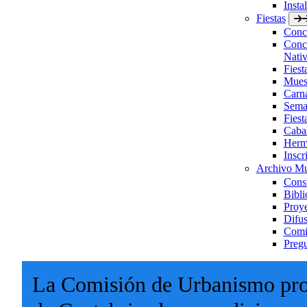
Insta
Fiestas
Concu
Concu
Nativ
Fies
Muest
Carn
Sema
Fiest
Caba
Herm
Inscr
Archivo Mu
Consu
Bibli
Proye
Difus
Comis
Pregu
La Comisión de Urbanismo prop