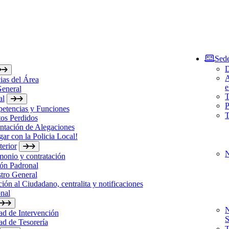
Sede
D
A
ias del Área
e
General
T
al
P
etencias y Funciones
T
os Perdidos
ntación de Alegaciones
gar con la Policia Local!
erior
N
monio y contratación
ón Padronal
tro General
ión al Ciudadano, centralita y notificaciones
nal
N
d de Intervención
S
d de Tesorería
T