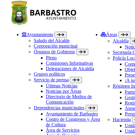
Ayuntamiento
Áreas
Saludo del Alcalde
Alcaldía
Corporación municipal
Notic
Órganos de Gobierno
Secretaría 
Pleno
Policía Loc
Comisiones Informativas
Comp
Delegaciones de Alcaldía
Objet
Grupos políticos
Prese
Servicio de prensa
¡A ju
Últimas Noticias
Régimen Int
Noticias por Áreas
Patri
Directorio de Medios de
Gesti
Comunicación
Regis
Dependencias municipales
Atenc
Ayuntamiento de Barbastro
Perso
Centro de Congresos y Área
Hacienda
de Cultura
Unida
Área de Servicios
Unida