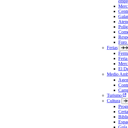
empre
Merc
Cent
Gala
Aten
Políg
Come
Respo
Foro
Ferias
Ferm
Feria
Merc
El D
Medio Amb
Agen
Contr
Camp
Turismo
Cultura
Prog
Certa
Bibl
Espac
Guía 