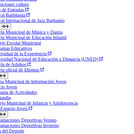
ipciones cultura
a de Entradas
val Barbitania
val Internacional de Jazz Barbastro
ela Municipal de Música y Danza
la Municipal de Educación Infantil
jo Escolar Municipal
ramas Educativos
rsidad de la Experiencia
ersidad Nacional de Educación a Distancia (UNED)
ela de Adultos
la oficial de Idiomas
na Municipal de Información Joven
cio Joven
ama de Actividades
landia
jo Municipal de Infancia y Adolescencia
 Espacio Joven
ramaciones Deportivas Verano
amaciones Deportivas Invierno
a del Deporte