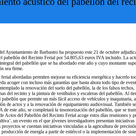
ento acústico del pabellón del rec
 Ayuntamiento de Barbastro ha propuesto este 21 de octubre adjudicar
l pabellón del Recinto Ferial por 54.805,63 euros IVA incluido. La act
 integral del pabellón que se ha abordado este año y cuyo montante sup
ón sea firme.
 ferial abordadas permiten mejorar su eficiencia energética y hacerlo t
ueda acoger con incluso más garantías que hasta ahora todo tipo de even
emplado la renovación del suelo del pabellón, la de los falsos techos, 
inas del recinto y la pintura de vestíbulos y escaleras del pabellón. Al ti
l pabellón que permite un más fácil acceso de vehículos y maquinaria, 
alón de actos y a la renovación de equipamiento audiovisual. También se
 de este año, se completará la insonorización del pabellón, que se tram
de Actos del Pabellón del Recinto Ferial acoge estos días reuniones y p
ltiva’, un evento en el que jóvenes investigadores presentan iniciativas 
 proyectos se cuentan iniciativas vinculadas a la agricultura de precisió
 producción de energía a partir de estiércol o la implementación de sis