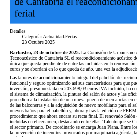
de Cantabria el reacondicionami
ferial
Detalles
Categoría:
Actualidad.Ferias
23 Octubre 2025
Barbastro, 23 de octubre de 2025.
La Comisión de Urbanismo del
Tecnoacústico de Cantabria SL el reacondicionamiento acústico de
única que queda pendiente de entre las incluidas en la renovación
euros y se abordará en lo que queda de año, una vez la adjudicaci
Las labores de acondicionamiento integral del pabellón del recinto
funcional y seguro optimizando así sus características para que p
inversión, presupuestada en 203.698,03 euros IVA incluido, ha cont
el sistema de climatización, la pintura del salón de actos y las ofic
procedido a la instalación de una nueva puerta de mercancías en e
de las balconeras y a la adquisición de nuevo mobiliario para el s
nuevos baños para el pabellón y, ahora y tras la edición de FERMA
procedimiento que ahora encara su recta final. El renovado Salón 
incluidas en el certamen, destacando entre ellas ‘Talento que se Cu
el sector primario. De coordinarlo se encarga Juan Plana. Entre los
la prevención de incendios provocados por maquinaria agrícola, la