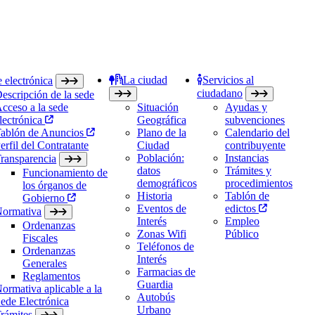
La ciudad
Servicios al
 electrónica
ciudadano
escripción de la sede
cceso a la sede
Situación
Ayudas y
lectrónica
Geográfica
subvenciones
ablón de Anuncios
Plano de la
Calendario del
erfil del Contratante
Ciudad
contribuyente
Población:
Instancias
ransparencia
datos
Trámites y
Funcionamiento de
demográficos
procedimientos
los órganos de
Historia
Tablón de
Gobierno
Eventos de
edictos
ormativa
Interés
Empleo
Ordenanzas
Zonas Wifi
Público
Fiscales
Teléfonos de
Ordenanzas
Interés
Generales
Farmacias de
Reglamentos
Guardia
ormativa aplicable a la
Autobús
ede Electrónica
Urbano
rámites