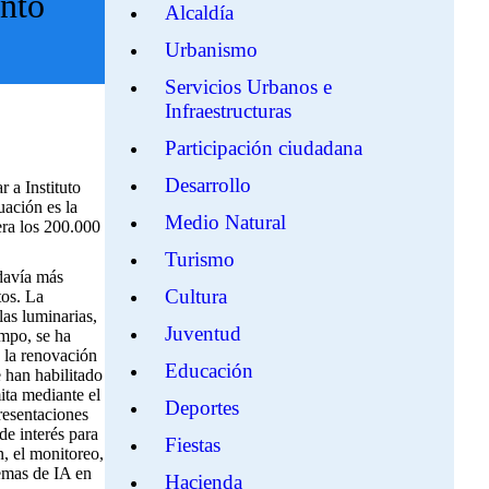
into
Alcaldía
Urbanismo
Servicios Urbanos e
Infraestructuras
Participación ciudadana
Desarrollo
 a Instituto
uación es la
Medio Natural
era los 200.000
Turismo
odavía más
Cultura
tos. La
las luminarias,
Juventud
empo, se ha
a la renovación
Educación
 han habilitado
ita mediante el
Deportes
resentaciones
de interés para
Fiestas
n, el monitoreo,
temas de IA en
Hacienda