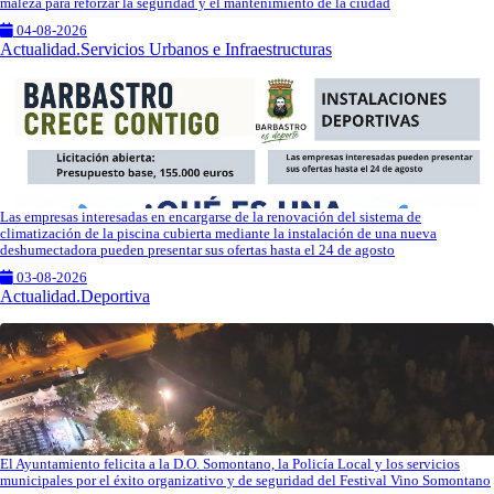
maleza para reforzar la seguridad y el mantenimiento de la ciudad
04-08-2026
Actualidad.Servicios Urbanos e Infraestructuras
Las empresas interesadas en encargarse de la renovación del sistema de
climatización de la piscina cubierta mediante la instalación de una nueva
deshumectadora pueden presentar sus ofertas hasta el 24 de agosto
03-08-2026
Actualidad.Deportiva
El Ayuntamiento felicita a la D.O. Somontano, la Policía Local y los servicios
municipales por el éxito organizativo y de seguridad del Festival Vino Somontano