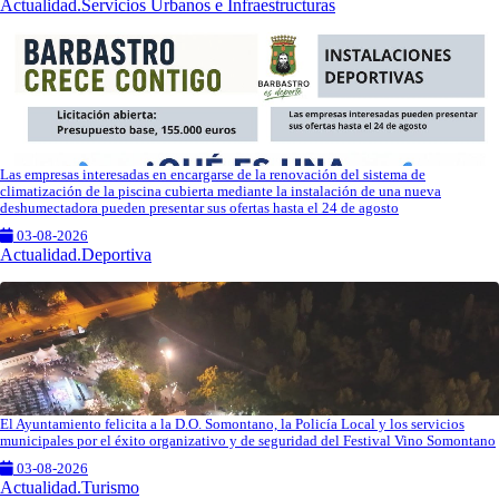
Actualidad.Servicios Urbanos e Infraestructuras
Las empresas interesadas en encargarse de la renovación del sistema de
climatización de la piscina cubierta mediante la instalación de una nueva
deshumectadora pueden presentar sus ofertas hasta el 24 de agosto
03-08-2026
Actualidad.Deportiva
El Ayuntamiento felicita a la D.O. Somontano, la Policía Local y los servicios
municipales por el éxito organizativo y de seguridad del Festival Vino Somontano
03-08-2026
Actualidad.Turismo