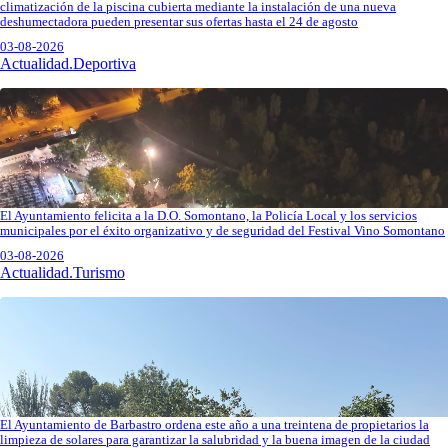
climatización de la piscina cubierta mediante la instalación de una nueva
deshumectadora pueden presentar sus ofertas hasta el 24 de agosto
03-08-2026
Actualidad.Deportiva
El Ayuntamiento felicita a la D.O. Somontano, la Policía Local y los servicios
municipales por el éxito organizativo y de seguridad del Festival Vino Somontano
03-08-2026
Actualidad.Turismo
El Ayuntamiento de Barbastro ordena este año a una treintena de propietarios la
limpieza de solares para garantizar la salubridad y la buena imagen de la ciudad