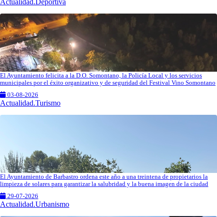
Actualidad.Deportiva
El Ayuntamiento felicita a la D.O. Somontano, la Policía Local y los servicios
municipales por el éxito organizativo y de seguridad del Festival Vino Somontano
03-08-2026
Actualidad.Turismo
El Ayuntamiento de Barbastro ordena este año a una treintena de propietarios la
limpieza de solares para garantizar la salubridad y la buena imagen de la ciudad
29-07-2026
Actualidad.Urbanismo