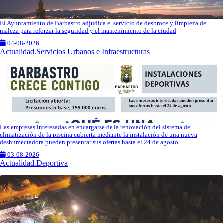
El Ayuntamiento de Barbastro adjudica el servicio de desbroce y limpieza de
maleza para reforzar la seguridad y el mantenimiento de la ciudad
04-08-2026
Actualidad.Servicios Urbanos e Infraestructuras
Las empresas interesadas en encargarse de la renovación del sistema de
climatización de la piscina cubierta mediante la instalación de una nueva
deshumectadora pueden presentar sus ofertas hasta el 24 de agosto
03-08-2026
Actualidad.Deportiva