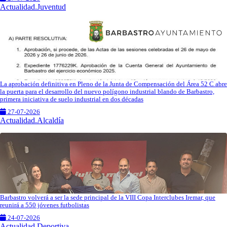
Actualidad.Juventud
La aprobación definitiva en Pleno de la Junta de Compensación del Área 52 C abre
la puerta para el desarrollo del nuevo polígono industrial blando de Barbastro,
primera iniciativa de suelo industrial en dos décadas
27-07-2026
Actualidad.Alcaldía
Barbastro volverá a ser la sede principal de la VIII Copa Interclubes Iremar, que
reunirá a 550 jóvenes futbolistas
24-07-2026
Actualidad.Deportiva