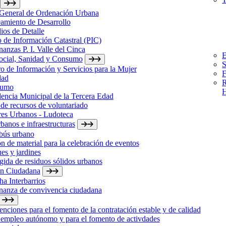
 General de Ordenación Urbana
amiento de Desarrollo
ios de Detalle
 de Información Catastral (PIC)
anzas P. I. Valle del Cinca
E
Social, Sanidad y Consumo
S
o de Información y Servicios para la Mujer
F
dad
R
sumo
H
encia Municipal de la Tercera Edad
de recursos de voluntariado
res Urbanos - Ludoteca
banos e infraestructuras
bús urbano
n de material para la celebración de eventos
es y jardines
ida de residuos sólidos urbanos
ón Ciudadana
a Interbarrios
nanza de convivencia ciudadana
nciones para el fomento de la contratación estable y de calidad
 empleo autónomo y para el fomento de activdades