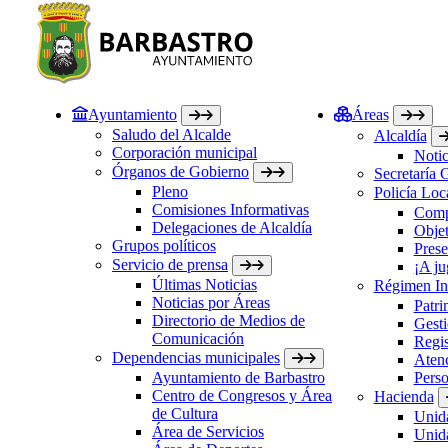
Ayuntamiento
Áreas
Saludo del Alcalde
Alcaldía
Corporación municipal
Notic
Órganos de Gobierno
Secretaría 
Pleno
Policía Loc
Comisiones Informativas
Comp
Delegaciones de Alcaldía
Objet
Grupos políticos
Prese
Servicio de prensa
¡A ju
Últimas Noticias
Régimen Int
Noticias por Áreas
Patri
Directorio de Medios de
Gesti
Comunicación
Regis
Dependencias municipales
Atenc
Ayuntamiento de Barbastro
Perso
Centro de Congresos y Área
Hacienda
de Cultura
Unida
Área de Servicios
Unida