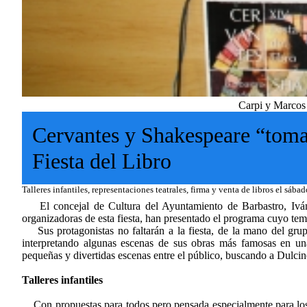
Carpi y Marcos 
Cervantes y Shakespeare “toma
Fiesta del Libro
Talleres infantiles, representaciones teatrales, firma y venta de libros el sáb
El concejal de Cultura del Ayuntamiento de Barbastro, Iván
organizadoras de esta fiesta, han presentado el programa cuyo tema
Sus protagonistas no faltarán a la fiesta, de la mano del grup
interpretando algunas escenas de sus obras más famosas en un
pequeñas y divertidas escenas entre el público, buscando a Dulci
Talleres infantiles
Con propuestas para todos pero pensada especialmente para los 