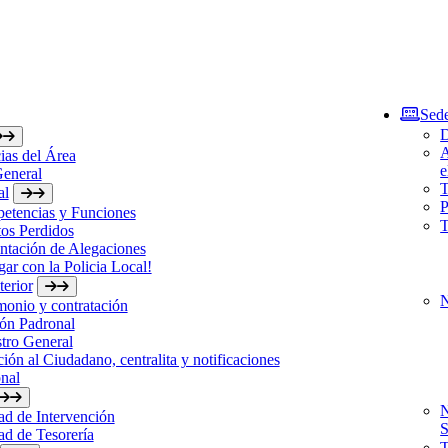
Sede
D
A
ias del Área
e
General
T
al
P
etencias y Funciones
T
os Perdidos
ntación de Alegaciones
gar con la Policia Local!
erior
N
monio y contratación
ón Padronal
tro General
ión al Ciudadano, centralita y notificaciones
nal
N
d de Intervención
S
d de Tesorería
T