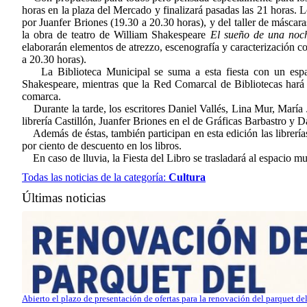
horas en la plaza del Mercado y finalizará pasadas las 21 horas. L
por Juanfer Briones (19.30 a 20.30 horas), y del taller de máscar
la obra de teatro de William Shakespeare
El sueño de una noc
elaborarán elementos de atrezzo, escenografía y caracterización c
a 20.30 horas).
La Biblioteca Municipal se suma a esta fiesta con un espacio
Shakespeare, mientras que la Red Comarcal de Bibliotecas hará vi
comarca.
Durante la tarde, los escritores Daniel Vallés, Lina Mur, María 
librería Castillón, Juanfer Briones en el de Gráficas Barbastro y Da
Además de éstas, también participan en esta edición las librerí
por ciento de descuento en los libros.
En caso de lluvia, la Fiesta del Libro se trasladará al espacio m
Todas las noticias de la categoría:
Cultura
Últimas noticias
Abierto el plazo de presentación de ofertas para la renovación del parquet d