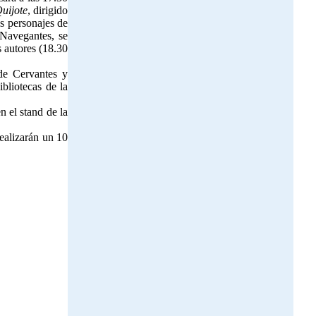
uijote
, dirigido
s personajes de
 Navegantes, se
 autores (18.30
de Cervantes y
bliotecas de la
 el stand de la
ealizarán un 10