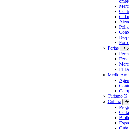
empre
Merc
Cent
Gala
Aten
Políg
Come
Respo
Foro
Ferias
Ferm
Feria
Merc
El D
Medio Amb
Agen
Contr
Camp
Turismo
Cultura
Prog
Certa
Bibl
Espac
Guía 