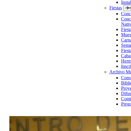
Insta
Fiestas
Concu
Concu
Nativ
Fies
Muest
Carn
Sema
Fiest
Caba
Herm
Inscr
Archivo Mu
Consu
Bibli
Proye
Difus
Comis
Pregu