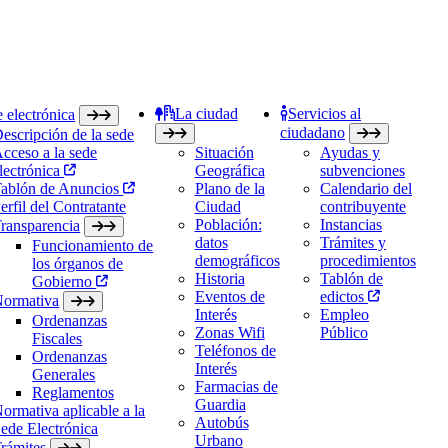
La ciudad
Servicios al
 electrónica
ciudadano
escripción de la sede
cceso a la sede
Situación
Ayudas y
lectrónica
Geográfica
subvenciones
ablón de Anuncios
Plano de la
Calendario del
erfil del Contratante
Ciudad
contribuyente
Población:
Instancias
ransparencia
datos
Trámites y
Funcionamiento de
demográficos
procedimientos
los órganos de
Historia
Tablón de
Gobierno
Eventos de
edictos
ormativa
Interés
Empleo
Ordenanzas
Zonas Wifi
Público
Fiscales
Teléfonos de
Ordenanzas
Interés
Generales
Farmacias de
Reglamentos
Guardia
ormativa aplicable a la
Autobús
ede Electrónica
Urbano
rámites