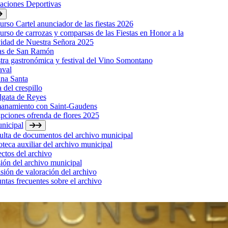
laciones Deportivas
rso Cartel anunciador de las fiestas 2026
rso de carrozas y comparsas de las Fiestas en Honor a la
idad de Nuestra Señora 2025
tas de San Ramón
ra gastronómica y festival del Vino Somontano
aval
na Santa
a del crespillo
lgata de Reyes
anamiento con Saint-Gaudens
ipciones ofrenda de flores 2025
nicipal
lta de documentos del archivo municipal
oteca auxiliar del archivo municipal
ctos del archivo
ión del archivo municipal
ión de valoración del archivo
ntas frecuentes sobre el archivo