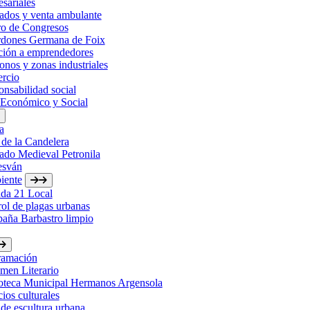
sariales
ados y venta ambulante
ro de Congresos
rdones Germana de Foix
ción a emprendedores
onos y zonas industriales
rcio
nsabilidad social
 Económico y Social
a
 de la Candelera
ado Medieval Petronila
esván
iente
da 21 Local
ol de plagas urbanas
aña Barbastro limpio
ramación
men Literario
ioteca Municipal Hermanos Argensola
ios culturales
de escultura urbana