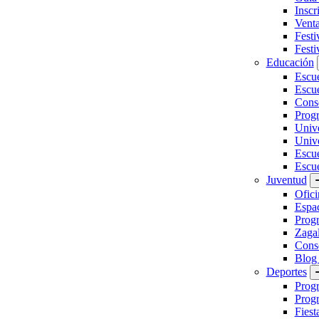
Inscr
Vent
Festi
Festi
Educación
Escu
Escue
Conse
Prog
Unive
Univ
Escu
Escue
Juventud
Ofici
Espa
Progr
Zaga
Conse
Blog
Deportes
Prog
Progr
Fiest