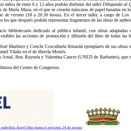
os niños de entre 6 y 12 años podrán disfrutar del taller
Dibujando al Q
as de María Maza, en el que se crearán máscaras de papel basadas en lo
he de verano
(18 a 20.30 horas). En el tercer taller, a cargo de Los
on los que después podrán representar fragmentos de las obras de ambos
 bibliotecario dedicado al público infantil, con obras adaptadas 
sibles las acciones de promoción y difusión del libro de todas las bi
José Martínez y Conchi Cosculluela firmarán ejemplares de sus obras en
niel Vilalta en el de librería Moisés.
as Arnal, Ibor, Rayuela y Valentina Cancer (UNED de Barbastro), que r
ultiusos del Centro de Congresos.
el pabellón Ángel Orús hasta el próximo 24 de agosto