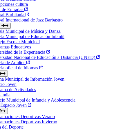
ipciones cultura
a de Entradas
val Barbitania
val Internacional de Jazz Barbastro
ela Municipal de Música y Danza
la Municipal de Educación Infantil
jo Escolar Municipal
ramas Educativos
rsidad de la Experiencia
ersidad Nacional de Educación a Distancia (UNED)
ela de Adultos
la oficial de Idiomas
na Municipal de Información Joven
cio Joven
ama de Actividades
landia
jo Municipal de Infancia y Adolescencia
 Espacio Joven
ramaciones Deportivas Verano
amaciones Deportivas Invierno
a del Deporte