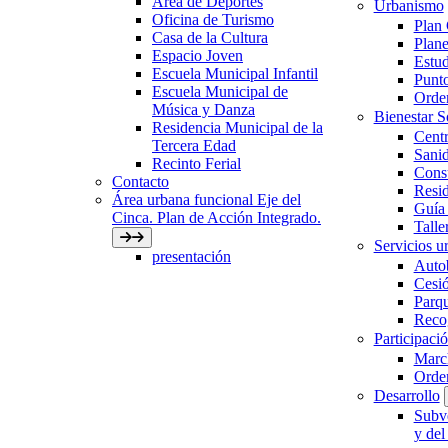
Área de Deportes
Urbanismo
Oficina de Turismo
Plan
Casa de la Cultura
Plane
Espacio Joven
Estud
Escuela Municipal Infantil
Punto
Escuela Municipal de
Orden
Música y Danza
Bienestar 
Residencia Municipal de la
Centr
Tercera Edad
Sani
Recinto Ferial
Con
Contacto
Resid
Área urbana funcional Eje del
Guía 
Cinca. Plan de Acción Integrado.
Talle
Servicios ur
presentación
Auto
Cesió
Parqu
Recog
Participaci
March
Orde
Desarrollo
Subve
y del