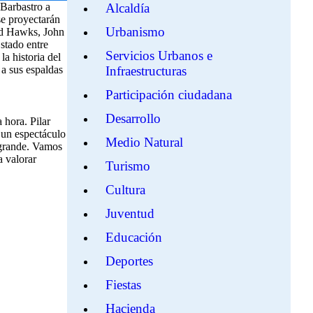
Barbastro a
Alcaldía
se proyectarán
Urbanismo
 Hawks, John
stado entre
Servicios Urbanos e
a historia del
 a sus espaldas
Infraestructuras
Participación ciudadana
Desarrollo
 hora. Pilar
 un espectáculo
Medio Natural
a grande. Vamos
a valorar
Turismo
Cultura
Juventud
Educación
Deportes
Fiestas
Hacienda