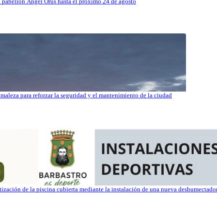
el pabellón Ángel Orús hasta el próximo 24 de agosto
maleza para reforzar la seguridad y el mantenimiento de la ciudad
atización de la piscina cubierta mediante la instalación de una nueva deshumectad