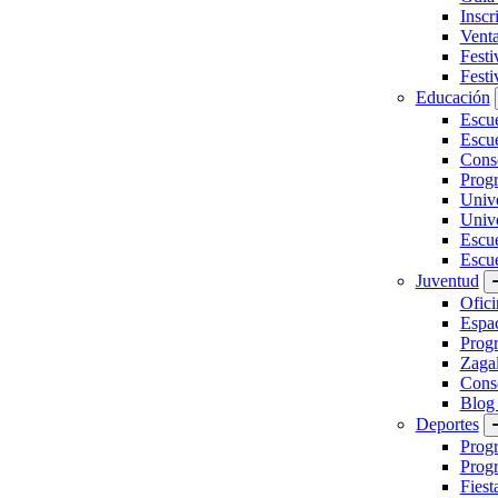
Inscr
Vent
Festi
Festi
Educación
Escu
Escue
Conse
Prog
Unive
Univ
Escu
Escue
Juventud
Ofici
Espa
Progr
Zaga
Conse
Blog
Deportes
Prog
Progr
Fiest