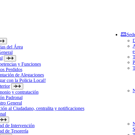
Sede
D
A
ias del Área
e
General
T
al
P
etencias y Funciones
T
os Perdidos
ntación de Alegaciones
gar con la Policia Local!
erior
N
monio y contratación
ón Padronal
tro General
ión al Ciudadano, centralita y notificaciones
nal
N
d de Intervención
S
d de Tesorería
T