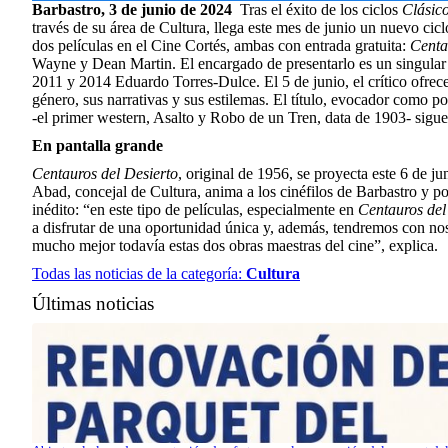
Barbastro, 3 de junio de 2024
Tras el éxito de los ciclos
Clásico
través de su área de Cultura, llega este mes de junio un nuevo cic
dos películas en el Cine Cortés, ambas con entrada gratuita:
Centa
Wayne y Dean Martin. El encargado de presentarlo es un singular c
2011 y 2014 Eduardo Torres-Dulce. El 5 de junio, el crítico ofrece
género, sus narrativas y sus estilemas. El título, evocador como p
-el primer western, Asalto y Robo de un Tren, data de 1903- sigue
En pantalla grande
Centauros del Desierto
, original de 1956, se proyecta este 6 de ju
Abad, concejal de Cultura, anima a los cinéfilos de Barbastro y po
inédito: “en este tipo de películas, especialmente en
Centauros del
a disfrutar de una oportunidad única y, además, tendremos con no
mucho mejor todavía estas dos obras maestras del cine”, explica.
Todas las noticias de la categoría:
Cultura
Últimas noticias