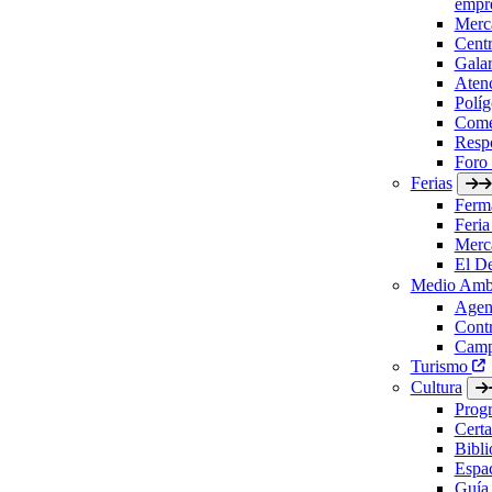
empre
Merc
Cent
Gala
Aten
Políg
Come
Respo
Foro
Ferias
Ferm
Feria
Merc
El D
Medio Amb
Agen
Contr
Camp
Turismo
Cultura
Prog
Certa
Bibl
Espac
Guía 