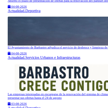
Abierto el plazo de presentación de ofertas para la renovación del parquet d
04-08-2026
Actualidad.Deportiva
El Ayuntamiento de Barbastro adjudica el servicio de desbroce y limpieza de 
04-08-2026
Actualidad.Servicios Urbanos e Infraestructuras
Las empresas interesadas en encargarse de la renovación del sistema de clim
presentar sus ofertas hasta el 24 de agosto
03-08-2026
Actualidad.Deportiva