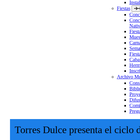
Insta
Fiestas
Concu
Concu
Nativ
Fies
Muest
Carn
Sema
Fiest
Caba
Herm
Inscr
Archivo Mu
Consu
Bibli
Proye
Difus
Comis
Pregu
Torres Dulce presenta el ciclo 