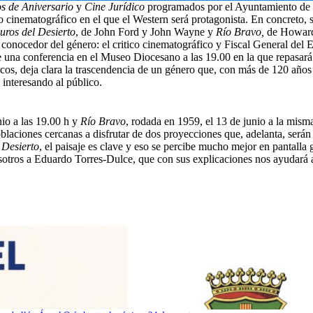
s de Aniversario
y
Cine Jurídico
programados por el Ayuntamiento de 
lo cinematográfico en el que el Western será protagonista. En concreto, 
uros del Desierto
, de John Ford y John Wayne y
Río Bravo,
de Howard
onocedor del género: el critico cinematográfico y Fiscal General del E
 una conferencia en el Museo Diocesano a las 19.00 en la que repasará l
ocos, deja clara la trascendencia de un género que, con más de 120 años
 interesando al público.
nio a las 19.00 h y
Río Bravo
, rodada en 1959, el 13 de junio a la misma
blaciones cercanas a disfrutar de dos proyecciones que, adelanta, serán
 Desierto
, el paisaje es clave y eso se percibe mucho mejor en pantall
sotros a Eduardo Torres-Dulce, que con sus explicaciones nos ayudará 