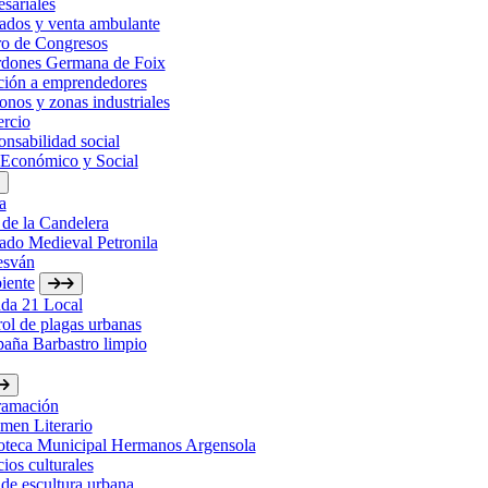
sariales
ados y venta ambulante
ro de Congresos
rdones Germana de Foix
ción a emprendedores
onos y zonas industriales
rcio
nsabilidad social
 Económico y Social
a
 de la Candelera
ado Medieval Petronila
esván
iente
da 21 Local
ol de plagas urbanas
aña Barbastro limpio
ramación
men Literario
ioteca Municipal Hermanos Argensola
ios culturales
de escultura urbana