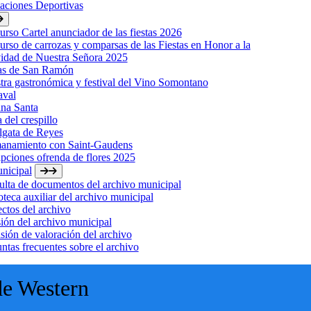
laciones Deportivas
rso Cartel anunciador de las fiestas 2026
rso de carrozas y comparsas de las Fiestas en Honor a la
idad de Nuestra Señora 2025
tas de San Ramón
ra gastronómica y festival del Vino Somontano
aval
na Santa
a del crespillo
lgata de Reyes
anamiento con Saint-Gaudens
ipciones ofrenda de flores 2025
nicipal
lta de documentos del archivo municipal
oteca auxiliar del archivo municipal
ctos del archivo
ión del archivo municipal
ión de valoración del archivo
ntas frecuentes sobre el archivo
de Western