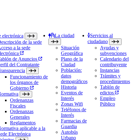
La ciudad
Servicios al
 electrónica
ciudadano
escripción de la sede
cceso a la sede
Situación
Ayudas y
lectrónica
Geográfica
subvenciones
ablón de Anuncios
Plano de la
Calendario del
erfil del Contratante
Ciudad
contribuyente
Población:
Instancias
ransparencia
datos
Trámites y
Funcionamiento de
demográficos
procedimientos
los órganos de
Historia
Tablón de
Gobierno
Eventos de
edictos
ormativa
Interés
Empleo
Ordenanzas
Zonas Wifi
Público
Fiscales
Teléfonos de
Ordenanzas
Interés
Generales
Farmacias de
Reglamentos
Guardia
ormativa aplicable a la
Autobús
ede Electrónica
Urbano
rámites