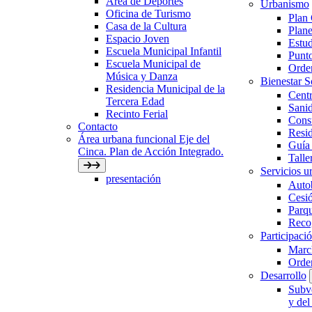
Área de Deportes
Urbanismo
Oficina de Turismo
Plan
Casa de la Cultura
Plane
Espacio Joven
Estud
Escuela Municipal Infantil
Punto
Escuela Municipal de
Orden
Música y Danza
Bienestar 
Residencia Municipal de la
Centr
Tercera Edad
Sani
Recinto Ferial
Con
Contacto
Resid
Área urbana funcional Eje del
Guía 
Cinca. Plan de Acción Integrado.
Talle
Servicios ur
presentación
Auto
Cesió
Parqu
Recog
Participaci
March
Orde
Desarrollo
Subve
y del