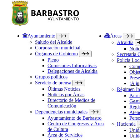
Ayuntamiento
Áreas
Saludo del Alcalde
Alcaldía
Corporación municipal
Notic
Órganos de Gobierno
Secretaría 
Pleno
Policía Loc
Comisiones Informativas
Comp
Delegaciones de Alcaldía
Objet
Grupos políticos
Prese
Servicio de prensa
¡A ju
Últimas Noticias
Régimen Int
Noticias por Áreas
Patri
Directorio de Medios de
Gesti
Comunicación
Regis
Dependencias municipales
Atenc
Ayuntamiento de Barbastro
Perso
Centro de Congresos y Área
Hacienda
de Cultura
Unida
Área de Servicios
Unida