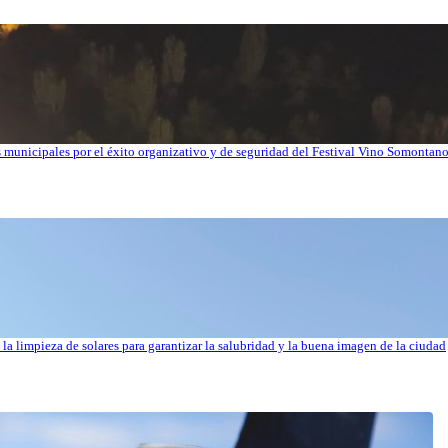
os municipales por el éxito organizativo y de seguridad del Festival Vino Somontan
la limpieza de solares para garantizar la salubridad y la buena imagen de la ciudad