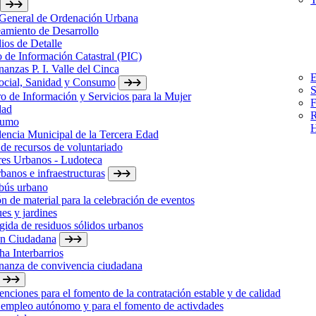
 General de Ordenación Urbana
amiento de Desarrollo
ios de Detalle
 de Información Catastral (PIC)
anzas P. I. Valle del Cinca
E
Social, Sanidad y Consumo
S
o de Información y Servicios para la Mujer
F
dad
R
sumo
H
encia Municipal de la Tercera Edad
de recursos de voluntariado
res Urbanos - Ludoteca
banos e infraestructuras
bús urbano
n de material para la celebración de eventos
es y jardines
ida de residuos sólidos urbanos
ón Ciudadana
a Interbarrios
nanza de convivencia ciudadana
nciones para el fomento de la contratación estable y de calidad
 empleo autónomo y para el fomento de activdades