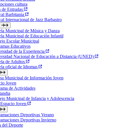
ipciones cultura
a de Entradas
val Barbitania
val Internacional de Jazz Barbastro
ela Municipal de Música y Danza
la Municipal de Educación Infantil
jo Escolar Municipal
ramas Educativos
rsidad de la Experiencia
ersidad Nacional de Educación a Distancia (UNED)
ela de Adultos
la oficial de Idiomas
na Municipal de Información Joven
cio Joven
ama de Actividades
landia
jo Municipal de Infancia y Adolescencia
 Espacio Joven
ramaciones Deportivas Verano
amaciones Deportivas Invierno
a del Deporte