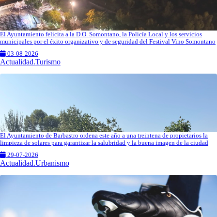
El Ayuntamiento felicita a la D.O. Somontano, la Policía Local y los servicios
municipales por el éxito organizativo y de seguridad del Festival Vino Somontano
03-08-2026
Actualidad.Turismo
El Ayuntamiento de Barbastro ordena este año a una treintena de propietarios la
limpieza de solares para garantizar la salubridad y la buena imagen de la ciudad
29-07-2026
Actualidad.Urbanismo