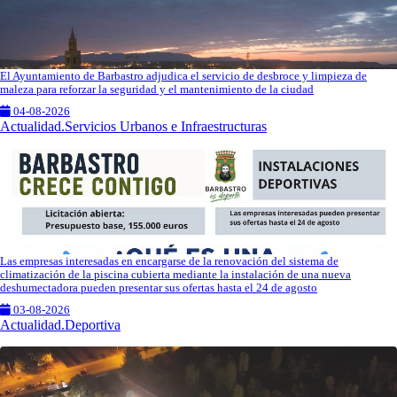
El Ayuntamiento de Barbastro adjudica el servicio de desbroce y limpieza de
maleza para reforzar la seguridad y el mantenimiento de la ciudad
04-08-2026
Actualidad.Servicios Urbanos e Infraestructuras
Las empresas interesadas en encargarse de la renovación del sistema de
climatización de la piscina cubierta mediante la instalación de una nueva
deshumectadora pueden presentar sus ofertas hasta el 24 de agosto
03-08-2026
Actualidad.Deportiva