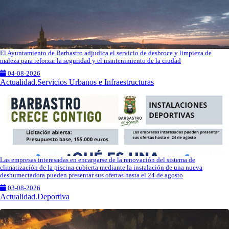
El Ayuntamiento de Barbastro adjudica el servicio de desbroce y limpieza de
maleza para reforzar la seguridad y el mantenimiento de la ciudad
04-08-2026
Actualidad.Servicios Urbanos e Infraestructuras
Las empresas interesadas en encargarse de la renovación del sistema de
climatización de la piscina cubierta mediante la instalación de una nueva
deshumectadora pueden presentar sus ofertas hasta el 24 de agosto
03-08-2026
Actualidad.Deportiva