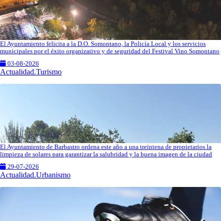
El Ayuntamiento felicita a la D.O. Somontano, la Policía Local y los servicios
municipales por el éxito organizativo y de seguridad del Festival Vino Somontano
03-08-2026
Actualidad.Turismo
El Ayuntamiento de Barbastro ordena este año a una treintena de propietarios la
limpieza de solares para garantizar la salubridad y la buena imagen de la ciudad
29-07-2026
Actualidad.Urbanismo