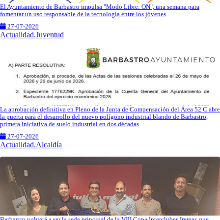
El Ayuntamiento de Barbastro impulsa "Modo Libre: ON", una semana para
fomentar un uso responsable de la tecnología entre los jóvenes
27-07-2026
Actualidad.Juventud
La aprobación definitiva en Pleno de la Junta de Compensación del Área 52 C abre
la puerta para el desarrollo del nuevo polígono industrial blando de Barbastro,
primera iniciativa de suelo industrial en dos décadas
27-07-2026
Actualidad.Alcaldía
Barbastro volverá a ser la sede principal de la VIII Copa Interclubes Iremar, que