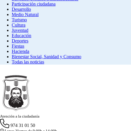
Participación ciudadana
Desarrollo
Medio Natural
Turismo
Cultura
Juventud
Educación
Deportes
Fiestas
Hacienda
Bienestar Social, Sanidad y Consumo
Todas las noticias
Atención a la ciudadanía
974 31 01 50
Lunes-Viernes de 9:00h a 14:00h