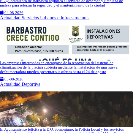
El Ayuntamiento de Barbastro adjudica el servicio de desbroce y limpieza de
maleza para reforzar la seguridad y el mantenimiento de la ciudad
04-08-2026
Actualidad.Servicios Urbanos e Infraestructuras
Las empresas interesadas en encargarse de la renovación del sistema de
climatización de la piscina cubierta mediante la instalación de una nueva
deshumectadora pueden presentar sus ofertas hasta el 24 de agosto
03-08-2026
Actualidad.Deportiva
El Ayuntamiento felicita a la D.O. Somontano, la Policía Local y los servicios