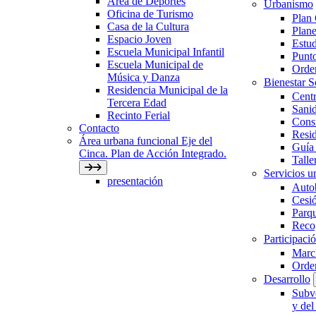
Área de Deportes
Urbanismo
Oficina de Turismo
Plan
Casa de la Cultura
Plane
Espacio Joven
Estud
Escuela Municipal Infantil
Punto
Escuela Municipal de
Orden
Música y Danza
Bienestar 
Residencia Municipal de la
Centr
Tercera Edad
Sani
Recinto Ferial
Con
Contacto
Resid
Área urbana funcional Eje del
Guía 
Cinca. Plan de Acción Integrado.
Talle
Servicios ur
presentación
Auto
Cesió
Parqu
Recog
Participaci
March
Orde
Desarrollo
Subve
y del