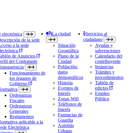
La ciudad
Servicios al
 electrónica
ciudadano
escripción de la sede
cceso a la sede
Situación
Ayudas y
lectrónica
Geográfica
subvenciones
ablón de Anuncios
Plano de la
Calendario del
erfil del Contratante
Ciudad
contribuyente
Población:
Instancias
ransparencia
datos
Trámites y
Funcionamiento de
demográficos
procedimientos
los órganos de
Historia
Tablón de
Gobierno
Eventos de
edictos
ormativa
Interés
Empleo
Ordenanzas
Zonas Wifi
Público
Fiscales
Teléfonos de
Ordenanzas
Interés
Generales
Farmacias de
Reglamentos
Guardia
ormativa aplicable a la
Autobús
ede Electrónica
Urbano
rámites