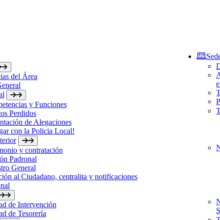
Sede
D
A
ias del Área
e
General
T
al
P
etencias y Funciones
T
os Perdidos
ntación de Alegaciones
gar con la Policia Local!
erior
N
monio y contratación
ón Padronal
tro General
ión al Ciudadano, centralita y notificaciones
nal
N
d de Intervención
S
d de Tesorería
T