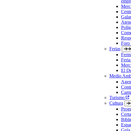
empre
Merc
Cent
Gala
Aten
Políg
Come
Respo
Foro
Ferias
Ferm
Feria
Merc
El D
Medio Amb
Agen
Contr
Camp
Turismo
Cultura
Prog
Certa
Bibl
Espac
Guía 