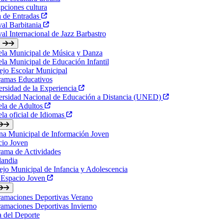
ipciones cultura
a de Entradas
val Barbitania
val Internacional de Jazz Barbastro
ela Municipal de Música y Danza
la Municipal de Educación Infantil
jo Escolar Municipal
ramas Educativos
rsidad de la Experiencia
ersidad Nacional de Educación a Distancia (UNED)
ela de Adultos
la oficial de Idiomas
na Municipal de Información Joven
cio Joven
ama de Actividades
landia
jo Municipal de Infancia y Adolescencia
 Espacio Joven
ramaciones Deportivas Verano
amaciones Deportivas Invierno
a del Deporte