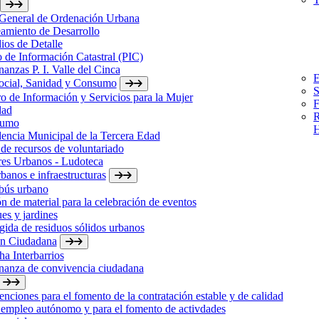
 General de Ordenación Urbana
amiento de Desarrollo
ios de Detalle
 de Información Catastral (PIC)
anzas P. I. Valle del Cinca
E
Social, Sanidad y Consumo
S
o de Información y Servicios para la Mujer
F
dad
R
sumo
H
encia Municipal de la Tercera Edad
de recursos de voluntariado
res Urbanos - Ludoteca
banos e infraestructuras
bús urbano
n de material para la celebración de eventos
es y jardines
ida de residuos sólidos urbanos
ón Ciudadana
a Interbarrios
nanza de convivencia ciudadana
nciones para el fomento de la contratación estable y de calidad
 empleo autónomo y para el fomento de activdades