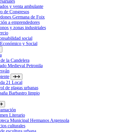
sariales
ados y venta ambulante
ro de Congresos
rdones Germana de Foix
ción a emprendedores
onos y zonas industriales
rcio
nsabilidad social
 Económico y Social
a
 de la Candelera
ado Medieval Petronila
esván
iente
da 21 Local
ol de plagas urbanas
aña Barbastro limpio
ramación
men Literario
ioteca Municipal Hermanos Argensola
ios culturales
de escultura urbana