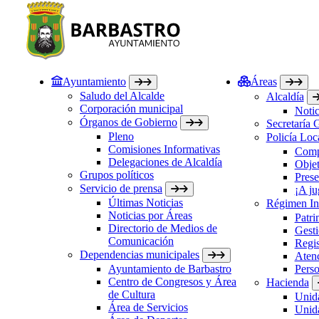
Ayuntamiento
Áreas
Saludo del Alcalde
Alcaldía
Corporación municipal
Notic
Órganos de Gobierno
Secretaría 
Pleno
Policía Loc
Comisiones Informativas
Comp
Delegaciones de Alcaldía
Objet
Grupos políticos
Prese
Servicio de prensa
¡A ju
Últimas Noticias
Régimen Int
Noticias por Áreas
Patri
Directorio de Medios de
Gesti
Comunicación
Regis
Dependencias municipales
Atenc
Ayuntamiento de Barbastro
Perso
Centro de Congresos y Área
Hacienda
de Cultura
Unida
Área de Servicios
Unida