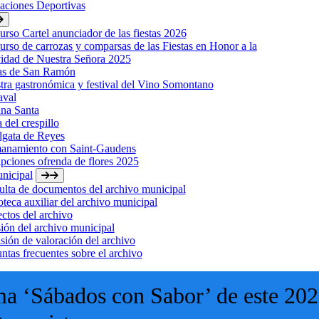
laciones Deportivas
rso Cartel anunciador de las fiestas 2026
rso de carrozas y comparsas de las Fiestas en Honor a la
idad de Nuestra Señora 2025
tas de San Ramón
ra gastronómica y festival del Vino Somontano
aval
na Santa
a del crespillo
lgata de Reyes
anamiento con Saint-Gaudens
ipciones ofrenda de flores 2025
nicipal
lta de documentos del archivo municipal
oteca auxiliar del archivo municipal
ctos del archivo
ión del archivo municipal
ión de valoración del archivo
ntas frecuentes sobre el archivo
ma ‘Sábados con Sabor’ de este 20