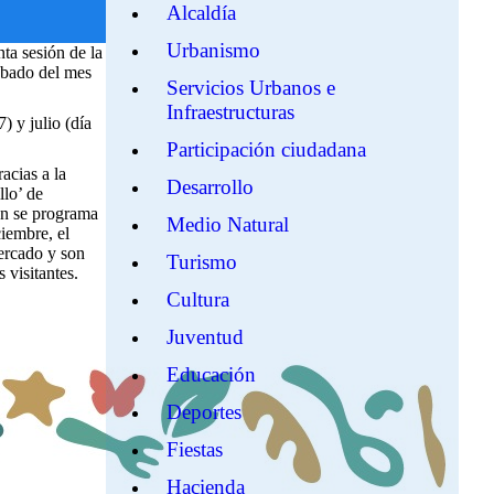
Alcaldía
Urbanismo
ta sesión de la
ábado del mes
Servicios Urbanos e
Infraestructuras
) y julio (día
Participación ciudadana
acias a la
Desarrollo
llo’ de
ón se programa
Medio Natural
iembre, el
ercado y son
Turismo
 visitantes.
Cultura
Juventud
Educación
Deportes
Fiestas
Hacienda