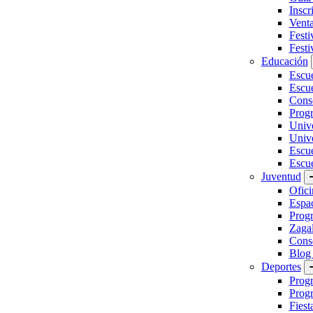
Inscr
Vent
Festi
Festi
Educación
Escu
Escue
Conse
Prog
Unive
Univ
Escu
Escue
Juventud
Ofici
Espa
Progr
Zaga
Conse
Blog
Deportes
Prog
Progr
Fiest