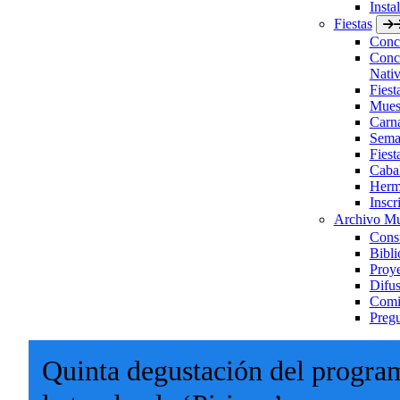
Insta
Fiestas
Concu
Concu
Nativ
Fies
Muest
Carn
Sema
Fiest
Caba
Herm
Inscr
Archivo Mu
Consu
Bibli
Proye
Difus
Comis
Pregu
Quinta degustación del progra