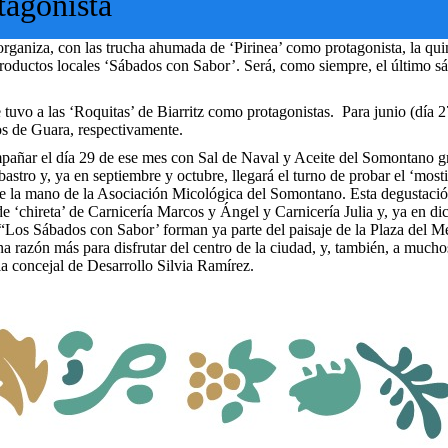
tagonista
ganiza, con las trucha ahumada de ‘Pirinea’ como protagonista, la quin
productos locales ‘Sábados con Sabor’. Será, como siempre, el último s
tuvo a las ‘Roquitas’ de Biarritz como protagonistas. Para junio (día 27
s de Guara, respectivamente.
mpañar el día 29 de ese mes con Sal de Naval y Aceite del Somontano gr
tro y, ya en septiembre y octubre, llegará el turno de probar el ‘mosti
de la mano de la Asociación Micológica del Somontano. Esta degustaci
e ‘chireta’ de Carnicería Marcos y Ángel y Carnicería Julia y, ya en dic
 “Los Sábados con Sabor’ forman ya parte del paisaje de la Plaza del M
 razón más para disfrutar del centro de la ciudad, y, también, a muchos
la concejal de Desarrollo Silvia Ramírez.