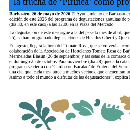
la trucha de ‘Pirinea’ como pro
Barbastro, 26 de mayo de 2026
El Ayuntamiento de Barbastro, or
edición de este 2026 del programa de degustaciones gratuitas de 
(día 30, en este caso) a las 12.00 en la Plaza del Mercado
La degustación de este mes sigue a la del pasado mes de abril, que 
25), se han programado degustaciones de Helados Güerri y Queso
En agosto, llegará la hora del Tomate Rosa, que se volverá a aco
colaboración de la Asociación de Hortelanos Tomate Rosa de Barbas
Mermeladas Elasun (26 de septiembre) y las setas de la comarca 
el domingo 25 de octubre. Para noviembre (día 28) queda la cata d
programa se cierra con ‘Cardo con Bacalao’ de Frutería del Vero.
una cita que, cada mes, atrae a muchos vecinos, que encuentran una
Animo a todo el mundo a disfrutar de las degustaciones”, explica 