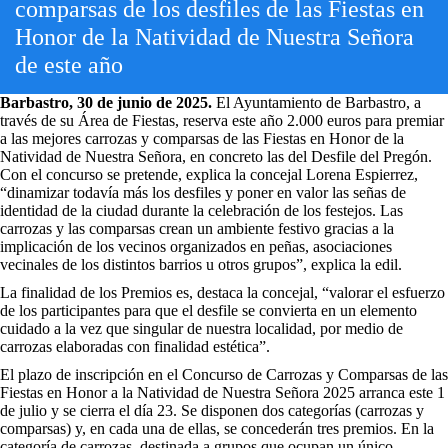
comparsas de los desfiles de las Fiestas en
Honor de la Natividad de Nuestra Señora
de este año
Barbastro, 30 de junio de 2025.
El Ayuntamiento de Barbastro, a
través de su Área de Fiestas, reserva este año 2.000 euros para premiar
a las mejores carrozas y comparsas de las Fiestas en Honor de la
Natividad de Nuestra Señora, en concreto las del Desfile del Pregón.
Con el concurso se pretende, explica la concejal Lorena Espierrez,
“dinamizar todavía más los desfiles y poner en valor las señas de
identidad de la ciudad durante la celebración de los festejos. Las
carrozas y las comparsas crean un ambiente festivo gracias a la
implicación de los vecinos organizados en peñas, asociaciones
vecinales de los distintos barrios u otros grupos”, explica la edil.
La finalidad de los Premios es, destaca la concejal, “valorar el esfuerzo
de los participantes para que el desfile se convierta en un elemento
cuidado a la vez que singular de nuestra localidad, por medio de
carrozas elaboradas con finalidad estética”.
El plazo de inscripción en el Concurso de Carrozas y Comparsas de las
Fiestas en Honor a la Natividad de Nuestra Señora 2025 arranca este 1
de julio y se cierra el día 23. Se disponen dos categorías (carrozas y
comparsas) y, en cada una de ellas, se concederán tres premios. En la
categoría de carrozas, destinada a grupos que ocupan un único