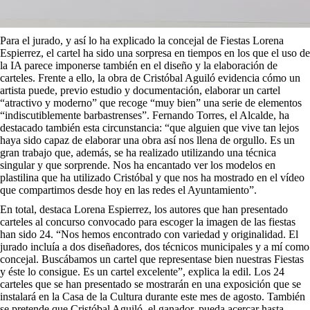
Para el jurado, y así lo ha explicado la concejal de Fiestas Lorena
Espierrez, el cartel ha sido una sorpresa en tiempos en los que el uso de
la IA parece imponerse también en el diseño y la elaboración de
carteles. Frente a ello, la obra de Cristóbal Aguiló evidencia cómo un
artista puede, previo estudio y documentación, elaborar un cartel
“atractivo y moderno” que recoge “muy bien” una serie de elementos
“indiscutiblemente barbastrenses”. Fernando Torres, el Alcalde, ha
destacado también esta circunstancia: “que alguien que vive tan lejos
haya sido capaz de elaborar una obra así nos llena de orgullo. Es un
gran trabajo que, además, se ha realizado utilizando una técnica
singular y que sorprende. Nos ha encantado ver los modelos en
plastilina que ha utilizado Cristóbal y que nos ha mostrado en el vídeo
que compartimos desde hoy en las redes el Ayuntamiento”.
En total, destaca Lorena Espierrez, los autores que han presentado
carteles al concurso convocado para escoger la imagen de las fiestas
han sido 24. “Nos hemos encontrado con variedad y originalidad. El
jurado incluía a dos diseñadores, dos técnicos municipales y a mí como
concejal. Buscábamos un cartel que representase bien nuestras Fiestas
y éste lo consigue. Es un cartel excelente”, explica la edil. Los 24
carteles que se han presentado se mostrarán en una exposición que se
instalará en la Casa de la Cultura durante este mes de agosto. También
se pretende que Cristóbal Aguiló, el ganador, pueda acercar hasta