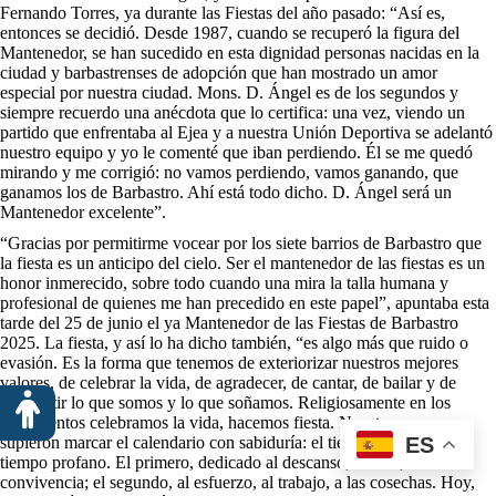
Fernando Torres, ya durante las Fiestas del año pasado: “Así es,
entonces se decidió. Desde 1987, cuando se recuperó la figura del
Mantenedor, se han sucedido en esta dignidad personas nacidas en la
ciudad y barbastrenses de adopción que han mostrado un amor
especial por nuestra ciudad. Mons. D. Ángel es de los segundos y
siempre recuerdo una anécdota que lo certifica: una vez, viendo un
partido que enfrentaba al Ejea y a nuestra Unión Deportiva se adelantó
nuestro equipo y yo le comenté que iban perdiendo. Él se me quedó
mirando y me corrigió: no vamos perdiendo, vamos ganando, que
ganamos los de Barbastro. Ahí está todo dicho. D. Ángel será un
Mantenedor excelente”.
“Gracias por permitirme vocear por los siete barrios de Barbastro que
la fiesta es un anticipo del cielo. Ser el mantenedor de las fiestas es un
honor inmerecido, sobre todo cuando una mira la talla humana y
profesional de quienes me han precedido en este papel”, apuntaba esta
tarde del 25 de junio el ya Mantenedor de las Fiestas de Barbastro
2025. La fiesta, y así lo ha dicho también, “es algo más que ruido o
evasión. Es la forma que tenemos de exteriorizar nuestros mejores
valores, de celebrar la vida, de agradecer, de cantar, de bailar y de
compartir lo que somos y lo que soñamos. Religiosamente en los
sacramentos celebramos la vida, hacemos fiesta. Nuestros mayores
supieron marcar el calendario con sabiduría: el tiempo sagrado y el
ES
tiempo profano. El primero, dedicado al descanso, a Dios, a la
convivencia; el segundo, al esfuerzo, al trabajo, a las cosechas. Hoy,