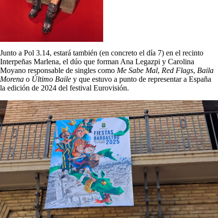
Junto a Pol 3.14, estará también (en concreto el día 7) en el recinto
Interpeñas Marlena, el dúo que forman Ana Legazpi y Carolina
Moyano responsable de singles como
Me Sabe Mal
,
Red Flags
,
Baila
Morena
o
Último Baile
y que estuvo a punto de representar a España
la edición de 2024 del festival Eurovisión.