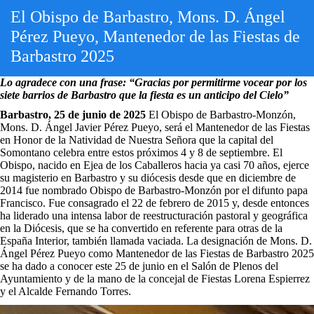
El Obispo de Barbastro, Mons. D. Ángel
Pérez Pueyo, Mantenedor de las Fiestas de
Barbastro 2025
Lo agradece con una frase:
“Gracias por permitirme vocear por los
siete barrios de Barbastro que la fiesta es un anticipo del Cielo”
Barbastro, 25 de junio de 2025
El Obispo de Barbastro-Monzón,
Mons. D. Ángel Javier Pérez Pueyo, será el Mantenedor de las Fiestas
en Honor de la Natividad de Nuestra Señora que la capital del
Somontano celebra entre estos próximos 4 y 8 de septiembre. El
Obispo, nacido en Ejea de los Caballeros hacia ya casi 70 años, ejerce
su magisterio en Barbastro y su diócesis desde que en diciembre de
2014 fue nombrado Obispo de Barbastro-Monzón por el difunto papa
Francisco. Fue consagrado el 22 de febrero de 2015 y, desde entonces
ha liderado una intensa labor de reestructuración pastoral y geográfica
en la Diócesis, que se ha convertido en referente para otras de la
España Interior, también llamada vaciada. La designación de Mons. D.
Ángel Pérez Pueyo como Mantenedor de las Fiestas de Barbastro 2025
se ha dado a conocer este 25 de junio en el Salón de Plenos del
Ayuntamiento y de la mano de la concejal de Fiestas Lorena Espierrez
y el Alcalde Fernando Torres.