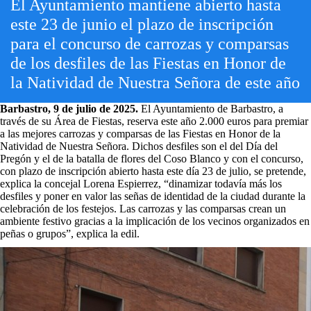
El Ayuntamiento mantiene abierto hasta
este 23 de junio el plazo de inscripción
para el concurso de carrozas y comparsas
de los desfiles de las Fiestas en Honor de
la Natividad de Nuestra Señora de este año
Barbastro, 9 de julio de 2025.
El Ayuntamiento de Barbastro, a
través de su Área de Fiestas, reserva este año 2.000 euros para premiar
a las mejores carrozas y comparsas de las Fiestas en Honor de la
Natividad de Nuestra Señora. Dichos desfiles son el del Día del
Pregón y el de la batalla de flores del Coso Blanco y con el concurso,
con plazo de inscripción abierto hasta este día 23 de julio, se pretende,
explica la concejal Lorena Espierrez, “dinamizar todavía más los
desfiles y poner en valor las señas de identidad de la ciudad durante la
celebración de los festejos. Las carrozas y las comparsas crean un
ambiente festivo gracias a la implicación de los vecinos organizados en
peñas o grupos”, explica la edil.