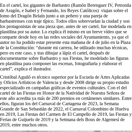
En el cartel, los gigantes de Barbastro (Ramón Berenguer IV, Petronila
de Aragón, e Isabel y Fernando, los Reyes Católicos) viajan sobre el
lomo del Dragón Belaín junto a un peñero y una pareja de
barbastrenses con traje típico. Todos ellos sobrevuelan la ciudad y son
los protagonistas de una pieza que, antes de ser cartel, fue modelada en
plastilina por su autor. Lo explica él mismo en un breve vídeo que se
comparte desde hoy en las redes sociales del Ayuntamiento, ya que el
autor no ha podido estar presente esta mañana de 4 de julio en la Plaza
de la Constitución: “durante mi carrera, he utilizado muchas técnicas,
pero en este caso, y tras dibujar a lápiz el cartel, después de
documentarme sobre Barbastro y sus Fiestas, he modelado las figuras
en plastilina para componer las escenas, fotografiarla y elaborar el
cartel”, explica el ilustrador.
Cristóbal Aguiló es técnico superior por la Escuela de Artes Aplicadas
y Oficios Artísticos de Valencia y desde 2008 dirige su propio estudio
especializado en campañas gráficas de eventos culturales. Con el del
cartel de las Fiestas en Honor de la Natividad de Nuestra Señora de
este año acredita ya más de 200 premios en certámenes similares. Entre
ellos, figuran los del Carnaval de Cartagena de 2023, la Semana
Grande de San Sebastián de 2022, el Carnaval Colombino de Huelva
en 2019, Las Fiestas del Carmen de El Campello de 2019, las Fiestas y
Ferias de Guijuelo de 2019 y la Setmana dels Bous de Algemesí de
2019, entre muchos otros.