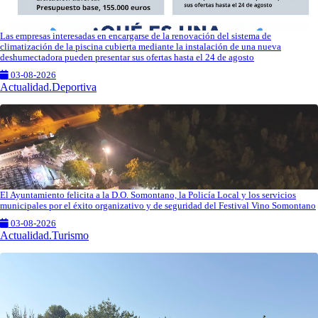
Las empresas interesadas en encargarse de la renovación del sistema de
climatización de la piscina cubierta mediante la instalación de una nueva
deshumectadora pueden presentar sus ofertas hasta el 24 de agosto
03-08-2026
Actualidad.Deportiva
El Ayuntamiento felicita a la D.O. Somontano, la Policía Local y los servicios
municipales por el éxito organizativo y de seguridad del Festival Vino Somontano
03-08-2026
Actualidad.Turismo