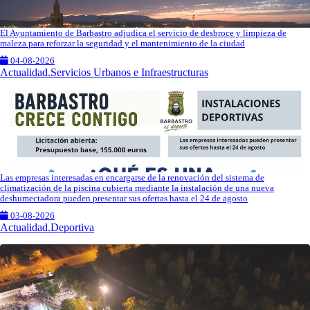
El Ayuntamiento de Barbastro adjudica el servicio de desbroce y limpieza de
maleza para reforzar la seguridad y el mantenimiento de la ciudad
04-08-2026
Actualidad.Servicios Urbanos e Infraestructuras
Las empresas interesadas en encargarse de la renovación del sistema de
climatización de la piscina cubierta mediante la instalación de una nueva
deshumectadora pueden presentar sus ofertas hasta el 24 de agosto
03-08-2026
Actualidad.Deportiva