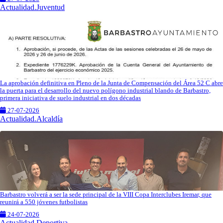
Actualidad.Juventud
La aprobación definitiva en Pleno de la Junta de Compensación del Área 52 C abre
la puerta para el desarrollo del nuevo polígono industrial blando de Barbastro,
primera iniciativa de suelo industrial en dos décadas
27-07-2026
Actualidad.Alcaldía
Barbastro volverá a ser la sede principal de la VIII Copa Interclubes Iremar, que
reunirá a 550 jóvenes futbolistas
24-07-2026
Actualidad.Deportiva