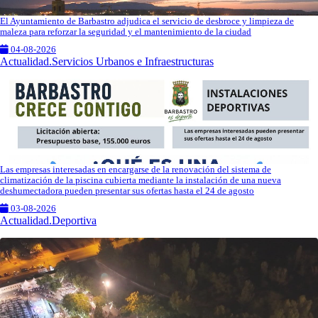
El Ayuntamiento de Barbastro adjudica el servicio de desbroce y limpieza de
maleza para reforzar la seguridad y el mantenimiento de la ciudad
04-08-2026
Actualidad.Servicios Urbanos e Infraestructuras
Las empresas interesadas en encargarse de la renovación del sistema de
climatización de la piscina cubierta mediante la instalación de una nueva
deshumectadora pueden presentar sus ofertas hasta el 24 de agosto
03-08-2026
Actualidad.Deportiva