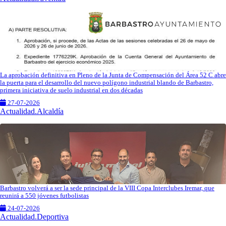
La aprobación definitiva en Pleno de la Junta de Compensación del Área 52 C abre
la puerta para el desarrollo del nuevo polígono industrial blando de Barbastro,
primera iniciativa de suelo industrial en dos décadas
27-07-2026
Actualidad.Alcaldía
Barbastro volverá a ser la sede principal de la VIII Copa Interclubes Iremar, que
reunirá a 550 jóvenes futbolistas
24-07-2026
Actualidad.Deportiva