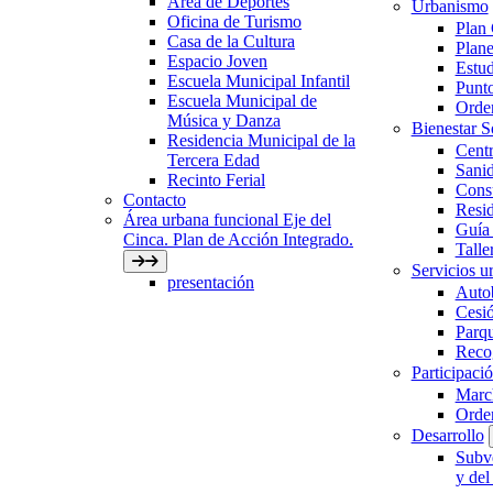
Área de Deportes
Urbanismo
Oficina de Turismo
Plan
Casa de la Cultura
Plane
Espacio Joven
Estud
Escuela Municipal Infantil
Punto
Escuela Municipal de
Orden
Música y Danza
Bienestar 
Residencia Municipal de la
Centr
Tercera Edad
Sani
Recinto Ferial
Con
Contacto
Resid
Área urbana funcional Eje del
Guía 
Cinca. Plan de Acción Integrado.
Talle
Servicios ur
presentación
Auto
Cesió
Parqu
Recog
Participaci
March
Orde
Desarrollo
Subve
y del