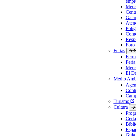
empre
Merc
Cent
Gala
Aten
Políg
Come
Respo
Foro
Ferias
Ferm
Feria
Merc
El D
Medio Amb
Agen
Contr
Camp
Turismo
Cultura
Prog
Certa
Bibl
Espac
Guía 