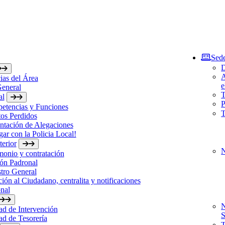
Sede
D
A
ias del Área
e
General
T
al
P
etencias y Funciones
T
os Perdidos
ntación de Alegaciones
gar con la Policia Local!
erior
N
monio y contratación
ón Padronal
tro General
ión al Ciudadano, centralita y notificaciones
nal
N
d de Intervención
S
d de Tesorería
T