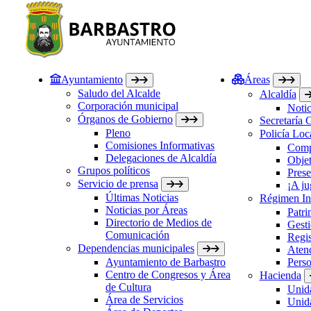
Ayuntamiento
Áreas
Saludo del Alcalde
Alcaldía
Corporación municipal
Notic
Órganos de Gobierno
Secretaría 
Pleno
Policía Loc
Comisiones Informativas
Comp
Delegaciones de Alcaldía
Objet
Grupos políticos
Prese
Servicio de prensa
¡A ju
Últimas Noticias
Régimen Int
Noticias por Áreas
Patri
Directorio de Medios de
Gesti
Comunicación
Regis
Dependencias municipales
Atenc
Ayuntamiento de Barbastro
Perso
Centro de Congresos y Área
Hacienda
de Cultura
Unida
Área de Servicios
Unida