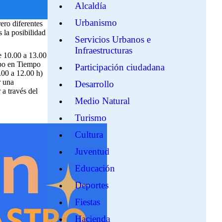
Alcaldía
Urbanismo
ero diferentes
 la posibilidad
Servicios Urbanos e
Infraestructuras
de 10.00 a 13.00
upo en Tiempo
Participación ciudadana
.00 a 12.00 h)
r una
Desarrollo
 a través del
Medio Natural
Turismo
Cultura
Juventud
Educación
Deportes
Fiestas
Hacienda