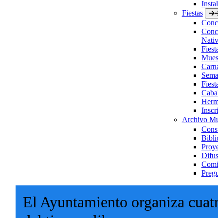
Insta
Fiestas
Concu
Concu
Nativ
Fies
Muest
Carn
Sema
Fiest
Caba
Herm
Inscr
Archivo Mu
Consu
Bibli
Proye
Difus
Comis
Pregu
El Ayuntamiento organiza cuatr