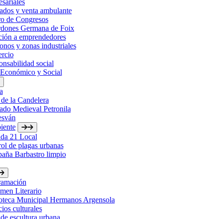
sariales
ados y venta ambulante
ro de Congresos
rdones Germana de Foix
ción a emprendedores
onos y zonas industriales
rcio
nsabilidad social
 Económico y Social
a
 de la Candelera
ado Medieval Petronila
esván
iente
da 21 Local
ol de plagas urbanas
aña Barbastro limpio
ramación
men Literario
ioteca Municipal Hermanos Argensola
ios culturales
de escultura urbana