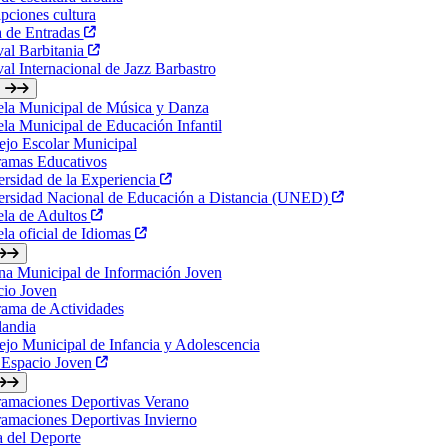
ipciones cultura
a de Entradas
val Barbitania
val Internacional de Jazz Barbastro
ela Municipal de Música y Danza
la Municipal de Educación Infantil
jo Escolar Municipal
ramas Educativos
rsidad de la Experiencia
ersidad Nacional de Educación a Distancia (UNED)
ela de Adultos
la oficial de Idiomas
na Municipal de Información Joven
cio Joven
ama de Actividades
landia
jo Municipal de Infancia y Adolescencia
 Espacio Joven
ramaciones Deportivas Verano
amaciones Deportivas Invierno
a del Deporte