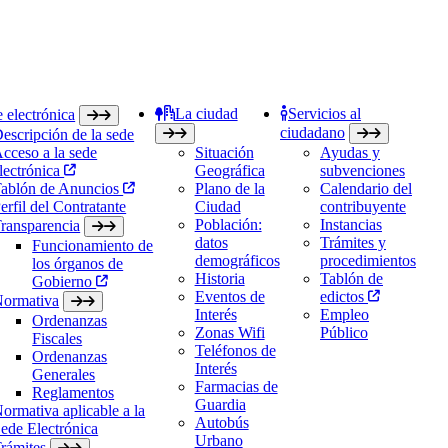
La ciudad
Servicios al
 electrónica
ciudadano
escripción de la sede
cceso a la sede
Situación
Ayudas y
lectrónica
Geográfica
subvenciones
ablón de Anuncios
Plano de la
Calendario del
erfil del Contratante
Ciudad
contribuyente
Población:
Instancias
ransparencia
datos
Trámites y
Funcionamiento de
demográficos
procedimientos
los órganos de
Historia
Tablón de
Gobierno
Eventos de
edictos
ormativa
Interés
Empleo
Ordenanzas
Zonas Wifi
Público
Fiscales
Teléfonos de
Ordenanzas
Interés
Generales
Farmacias de
Reglamentos
Guardia
ormativa aplicable a la
Autobús
ede Electrónica
Urbano
rámites