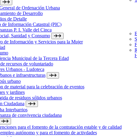
 General de Ordenación Urbana
amiento de Desarrollo
ios de Detalle
 de Información Catastral (PIC)
anzas P. I. Valle del Cinca
E
Social, Sanidad y Consumo
S
o de Información y Servicios para la Mujer
F
dad
R
sumo
H
encia Municipal de la Tercera Edad
de recursos de voluntariado
res Urbanos - Ludoteca
banos e infraestructuras
bús urbano
n de material para la celebración de eventos
es y jardines
ida de residuos sólidos urbanos
ón Ciudadana
a Interbarrios
nanza de convivencia ciudadana
nciones para el fomento de la contratación estable y de calidad
 empleo autónomo y para el fomento de activdades