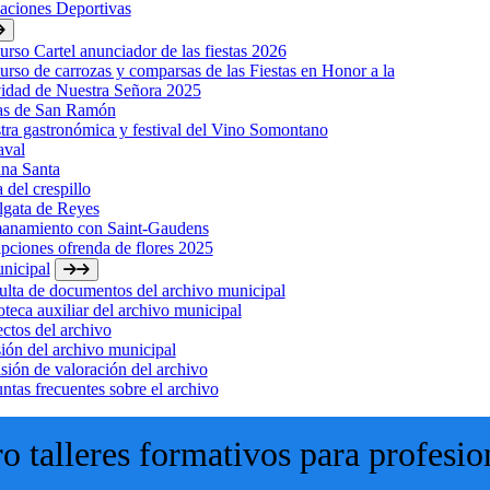
laciones Deportivas
rso Cartel anunciador de las fiestas 2026
rso de carrozas y comparsas de las Fiestas en Honor a la
idad de Nuestra Señora 2025
tas de San Ramón
ra gastronómica y festival del Vino Somontano
aval
na Santa
a del crespillo
lgata de Reyes
anamiento con Saint-Gaudens
ipciones ofrenda de flores 2025
nicipal
lta de documentos del archivo municipal
oteca auxiliar del archivo municipal
ctos del archivo
ión del archivo municipal
ión de valoración del archivo
ntas frecuentes sobre el archivo
o talleres formativos para profesio