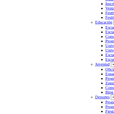
Inscr
Vent
Festi
Festi
Educación
Escu
Escue
Conse
Prog
Unive
Univ
Escu
Escue
Juventud
Ofici
Espa
Progr
Zaga
Conse
Blog
Deportes
Prog
Progr
Fiest