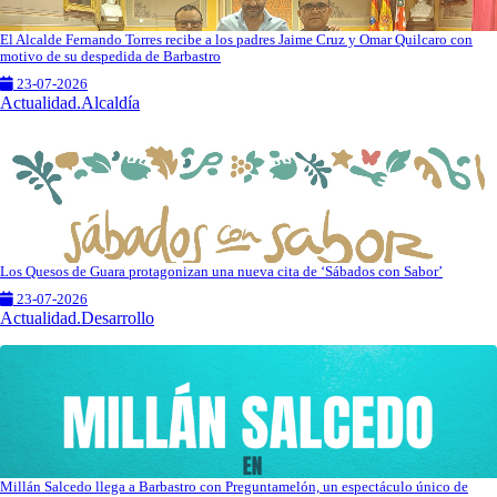
El Alcalde Fernando Torres recibe a los padres Jaime Cruz y Omar Quilcaro con
motivo de su despedida de Barbastro
23-07-2026
Actualidad.Alcaldía
Los Quesos de Guara protagonizan una nueva cita de ‘Sábados con Sabor’
23-07-2026
Actualidad.Desarrollo
Millán Salcedo llega a Barbastro con Preguntamelón, un espectáculo único de