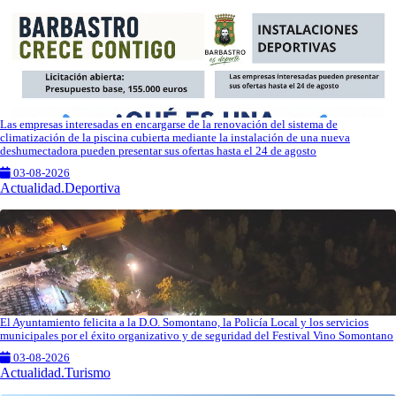
Las empresas interesadas en encargarse de la renovación del sistema de
climatización de la piscina cubierta mediante la instalación de una nueva
deshumectadora pueden presentar sus ofertas hasta el 24 de agosto
03-08-2026
Actualidad.Deportiva
El Ayuntamiento felicita a la D.O. Somontano, la Policía Local y los servicios
municipales por el éxito organizativo y de seguridad del Festival Vino Somontano
03-08-2026
Actualidad.Turismo