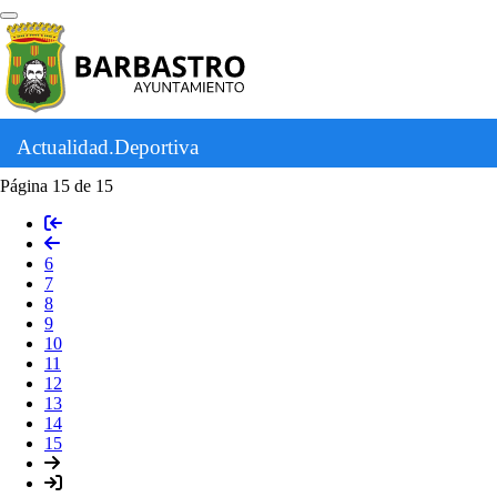
Actualidad.Deportiva
Página 15 de 15
6
7
8
9
10
11
12
13
14
15