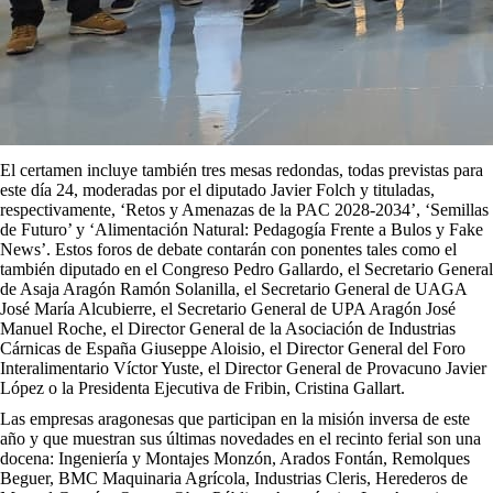
El certamen incluye también tres mesas redondas, todas previstas para
este día 24, moderadas por el diputado Javier Folch y tituladas,
respectivamente, ‘Retos y Amenazas de la PAC 2028-2034’, ‘Semillas
de Futuro’ y ‘Alimentación Natural: Pedagogía Frente a Bulos y Fake
News’. Estos foros de debate contarán con ponentes tales como el
también diputado en el Congreso Pedro Gallardo, el Secretario General
de Asaja Aragón Ramón Solanilla, el Secretario General de UAGA
José María Alcubierre, el Secretario General de UPA Aragón José
Manuel Roche, el Director General de la Asociación de Industrias
Cárnicas de España Giuseppe Aloisio, el Director General del Foro
Interalimentario Víctor Yuste, el Director General de Provacuno Javier
López o la Presidenta Ejecutiva de Fribin, Cristina Gallart.
Las empresas aragonesas que participan en la misión inversa de este
año y que muestran sus últimas novedades en el recinto ferial son una
docena: Ingeniería y Montajes Monzón, Arados Fontán, Remolques
Beguer, BMC Maquinaria Agrícola, Industrias Cleris, Herederos de