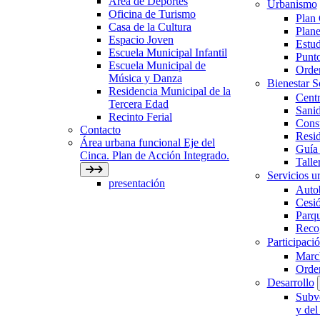
Área de Deportes
Urbanismo
Oficina de Turismo
Plan
Casa de la Cultura
Plane
Espacio Joven
Estud
Escuela Municipal Infantil
Punto
Escuela Municipal de
Orden
Música y Danza
Bienestar 
Residencia Municipal de la
Centr
Tercera Edad
Sani
Recinto Ferial
Con
Contacto
Resid
Área urbana funcional Eje del
Guía 
Cinca. Plan de Acción Integrado.
Talle
Servicios ur
presentación
Auto
Cesió
Parqu
Recog
Participaci
March
Orde
Desarrollo
Subve
y del