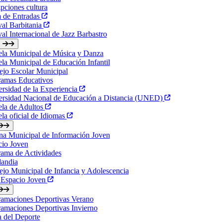
ipciones cultura
a de Entradas
val Barbitania
val Internacional de Jazz Barbastro
ela Municipal de Música y Danza
la Municipal de Educación Infantil
jo Escolar Municipal
ramas Educativos
rsidad de la Experiencia
ersidad Nacional de Educación a Distancia (UNED)
ela de Adultos
la oficial de Idiomas
na Municipal de Información Joven
cio Joven
ama de Actividades
landia
jo Municipal de Infancia y Adolescencia
 Espacio Joven
ramaciones Deportivas Verano
amaciones Deportivas Invierno
a del Deporte