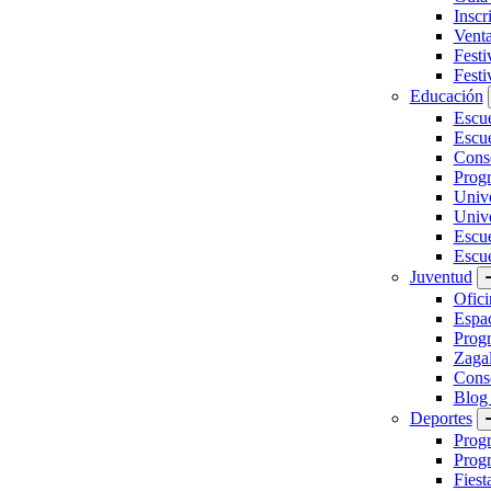
Inscr
Vent
Festi
Festi
Educación
Escu
Escue
Conse
Prog
Unive
Univ
Escu
Escue
Juventud
Ofici
Espa
Progr
Zaga
Conse
Blog
Deportes
Prog
Progr
Fiest