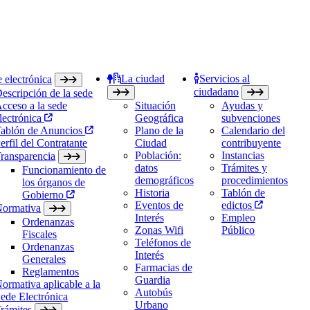
La ciudad
Servicios al
 electrónica
ciudadano
escripción de la sede
cceso a la sede
Situación
Ayudas y
lectrónica
Geográfica
subvenciones
ablón de Anuncios
Plano de la
Calendario del
erfil del Contratante
Ciudad
contribuyente
Población:
Instancias
ransparencia
datos
Trámites y
Funcionamiento de
demográficos
procedimientos
los órganos de
Historia
Tablón de
Gobierno
Eventos de
edictos
ormativa
Interés
Empleo
Ordenanzas
Zonas Wifi
Público
Fiscales
Teléfonos de
Ordenanzas
Interés
Generales
Farmacias de
Reglamentos
Guardia
ormativa aplicable a la
Autobús
ede Electrónica
Urbano
rámites