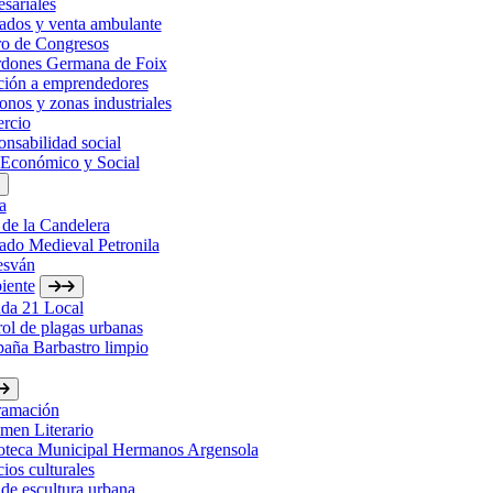
sariales
ados y venta ambulante
ro de Congresos
rdones Germana de Foix
ción a emprendedores
onos y zonas industriales
rcio
nsabilidad social
 Económico y Social
a
 de la Candelera
ado Medieval Petronila
esván
iente
da 21 Local
ol de plagas urbanas
aña Barbastro limpio
ramación
men Literario
ioteca Municipal Hermanos Argensola
ios culturales
de escultura urbana