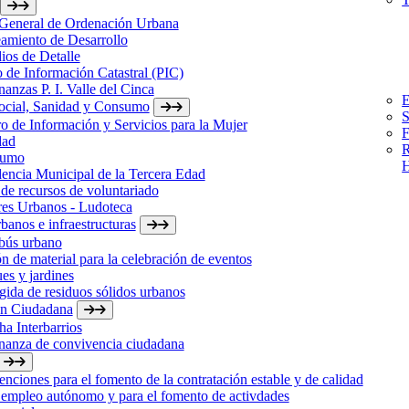
 General de Ordenación Urbana
amiento de Desarrollo
ios de Detalle
 de Información Catastral (PIC)
anzas P. I. Valle del Cinca
E
Social, Sanidad y Consumo
S
o de Información y Servicios para la Mujer
F
dad
R
sumo
H
encia Municipal de la Tercera Edad
de recursos de voluntariado
res Urbanos - Ludoteca
banos e infraestructuras
bús urbano
n de material para la celebración de eventos
es y jardines
ida de residuos sólidos urbanos
ón Ciudadana
a Interbarrios
nanza de convivencia ciudadana
nciones para el fomento de la contratación estable y de calidad
 empleo autónomo y para el fomento de activdades