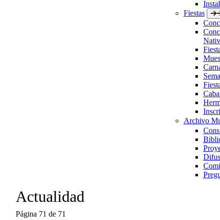
Insta
Fiestas
Concu
Concu
Nativ
Fies
Muest
Carn
Sema
Fiest
Caba
Herm
Inscr
Archivo Mu
Consu
Bibli
Proye
Difus
Comis
Pregu
Actualidad
Página 71 de 71