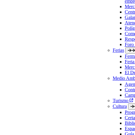
empre
Merc
Cent
Gala
Aten
Políg
Come
Respo
Foro
Ferias
Ferm
Feria
Merc
El D
Medio Amb
Agen
Contr
Camp
Turismo
Cultura
Prog
Certa
Bibl
Espac
Guía 