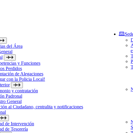
Sede
D
A
ias del Área
e
General
T
al
P
etencias y Funciones
T
os Perdidos
ntación de Alegaciones
gar con la Policia Local!
erior
N
monio y contratación
ón Padronal
tro General
ión al Ciudadano, centralita y notificaciones
nal
N
d de Intervención
S
d de Tesorería
T