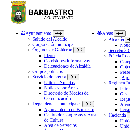
Ayuntamiento
Áreas
Saludo del Alcalde
Alcaldía
Corporación municipal
Notic
Órganos de Gobierno
Secretaría 
Pleno
Policía Loc
Comisiones Informativas
Comp
Delegaciones de Alcaldía
Objet
Grupos políticos
Prese
Servicio de prensa
¡A ju
Últimas Noticias
Régimen Int
Noticias por Áreas
Patri
Directorio de Medios de
Gesti
Comunicación
Regis
Dependencias municipales
Atenc
Ayuntamiento de Barbastro
Perso
Centro de Congresos y Área
Hacienda
de Cultura
Unida
Área de Servicios
Unida