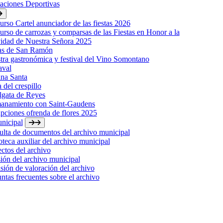
laciones Deportivas
rso Cartel anunciador de las fiestas 2026
rso de carrozas y comparsas de las Fiestas en Honor a la
idad de Nuestra Señora 2025
tas de San Ramón
ra gastronómica y festival del Vino Somontano
aval
na Santa
a del crespillo
lgata de Reyes
anamiento con Saint-Gaudens
ipciones ofrenda de flores 2025
nicipal
lta de documentos del archivo municipal
oteca auxiliar del archivo municipal
ctos del archivo
ión del archivo municipal
ión de valoración del archivo
ntas frecuentes sobre el archivo