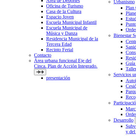
Área de Deportes
Urbanismo
Oficina de Turismo
Plan
Casa de la Cultura
Plane
Espacio Joven
Estud
Escuela Municipal Infantil
Punto
Escuela Municipal de
Orden
Música y Danza
Bienestar 
Residencia Municipal de la
Centr
Tercera Edad
Sani
Recinto Ferial
Con
Contacto
Resid
Área urbana funcional Eje del
Guía 
Cinca. Plan de Acción Integrado.
Talle
Servicios ur
presentación
Auto
Cesió
Parqu
Recog
Participaci
March
Orde
Desarrollo
Subve
y del