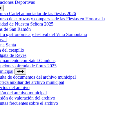
laciones Deportivas
rso Cartel anunciador de las fiestas 2026
rso de carrozas y comparsas de las Fiestas en Honor a la
idad de Nuestra Señora 2025
tas de San Ramón
ra gastronómica y festival del Vino Somontano
aval
na Santa
a del crespillo
lgata de Reyes
anamiento con Saint-Gaudens
ipciones ofrenda de flores 2025
nicipal
lta de documentos del archivo municipal
oteca auxiliar del archivo municipal
ctos del archivo
ión del archivo municipal
ión de valoración del archivo
ntas frecuentes sobre el archivo