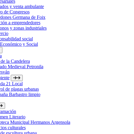
sariales
ados y venta ambulante
ro de Congresos
rdones Germana de Foix
ción a emprendedores
onos y zonas industriales
rcio
nsabilidad social
 Económico y Social
a
 de la Candelera
ado Medieval Petronila
esván
iente
da 21 Local
ol de plagas urbanas
aña Barbastro limpio
ramación
men Literario
ioteca Municipal Hermanos Argensola
ios culturales
de escultura urbana