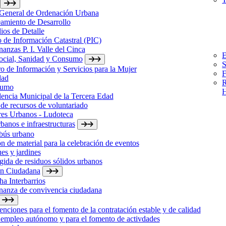
 General de Ordenación Urbana
amiento de Desarrollo
ios de Detalle
 de Información Catastral (PIC)
anzas P. I. Valle del Cinca
E
Social, Sanidad y Consumo
S
o de Información y Servicios para la Mujer
F
dad
R
sumo
H
encia Municipal de la Tercera Edad
de recursos de voluntariado
res Urbanos - Ludoteca
banos e infraestructuras
bús urbano
n de material para la celebración de eventos
es y jardines
ida de residuos sólidos urbanos
ón Ciudadana
a Interbarrios
nanza de convivencia ciudadana
nciones para el fomento de la contratación estable y de calidad
 empleo autónomo y para el fomento de activdades