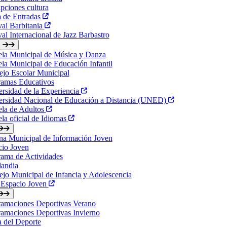
ipciones cultura
a de Entradas
val Barbitania
val Internacional de Jazz Barbastro
ela Municipal de Música y Danza
la Municipal de Educación Infantil
jo Escolar Municipal
ramas Educativos
rsidad de la Experiencia
ersidad Nacional de Educación a Distancia (UNED)
ela de Adultos
la oficial de Idiomas
na Municipal de Información Joven
cio Joven
ama de Actividades
landia
jo Municipal de Infancia y Adolescencia
 Espacio Joven
ramaciones Deportivas Verano
amaciones Deportivas Invierno
a del Deporte