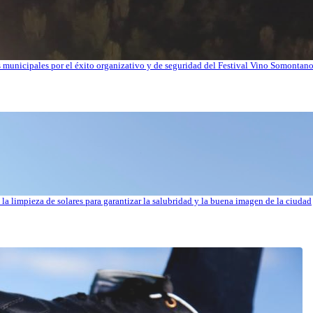
os municipales por el éxito organizativo y de seguridad del Festival Vino Somontan
la limpieza de solares para garantizar la salubridad y la buena imagen de la ciudad