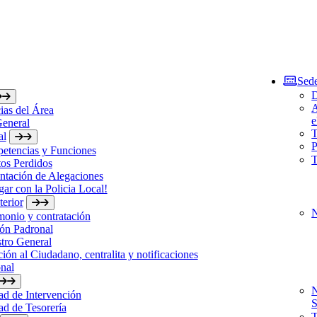
Sede
D
A
ias del Área
e
General
T
al
P
etencias y Funciones
T
os Perdidos
ntación de Alegaciones
gar con la Policia Local!
erior
N
monio y contratación
ón Padronal
tro General
ión al Ciudadano, centralita y notificaciones
nal
N
d de Intervención
S
d de Tesorería
T