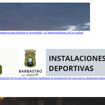
maleza para reforzar la seguridad y el mantenimiento de la ciudad
atización de la piscina cubierta mediante la instalación de una nueva deshumectad