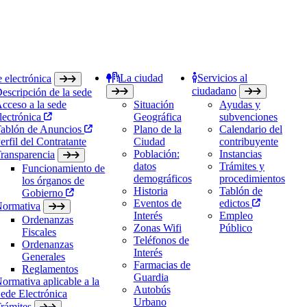
La ciudad
Servicios al
 electrónica
ciudadano
escripción de la sede
cceso a la sede
Situación
Ayudas y
lectrónica
Geográfica
subvenciones
ablón de Anuncios
Plano de la
Calendario del
erfil del Contratante
Ciudad
contribuyente
Población:
Instancias
ransparencia
datos
Trámites y
Funcionamiento de
demográficos
procedimientos
los órganos de
Historia
Tablón de
Gobierno
Eventos de
edictos
ormativa
Interés
Empleo
Ordenanzas
Zonas Wifi
Público
Fiscales
Teléfonos de
Ordenanzas
Interés
Generales
Farmacias de
Reglamentos
Guardia
ormativa aplicable a la
Autobús
ede Electrónica
Urbano
rámites