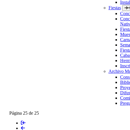
Insta
Fiestas
Concu
Concu
Nativ
Fies
Muest
Carn
Sema
Fiest
Caba
Herm
Inscr
Archivo Mu
Consu
Bibli
Proye
Difus
Comis
Pregu
Página 25 de 25