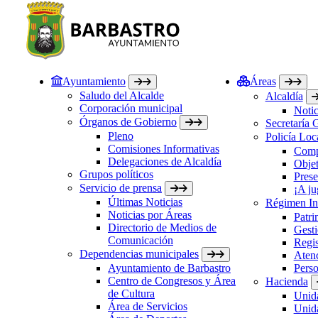
Ayuntamiento
Áreas
Saludo del Alcalde
Alcaldía
Corporación municipal
Notic
Órganos de Gobierno
Secretaría 
Pleno
Policía Loc
Comisiones Informativas
Comp
Delegaciones de Alcaldía
Objet
Grupos políticos
Prese
Servicio de prensa
¡A ju
Últimas Noticias
Régimen Int
Noticias por Áreas
Patri
Directorio de Medios de
Gesti
Comunicación
Regis
Dependencias municipales
Atenc
Ayuntamiento de Barbastro
Perso
Centro de Congresos y Área
Hacienda
de Cultura
Unida
Área de Servicios
Unida