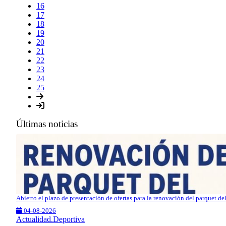
16
17
18
19
20
21
22
23
24
25
Últimas noticias
Abierto el plazo de presentación de ofertas para la renovación del parquet d
04-08-2026
Actualidad.Deportiva