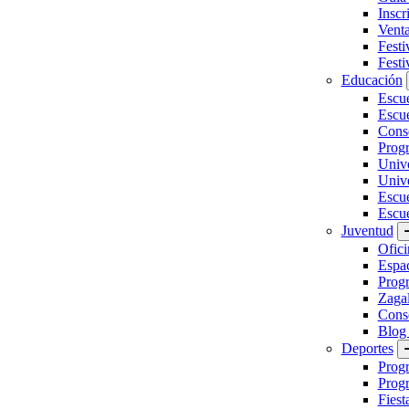
Inscr
Vent
Festi
Festi
Educación
Escu
Escue
Conse
Prog
Unive
Univ
Escu
Escue
Juventud
Ofici
Espa
Progr
Zaga
Conse
Blog
Deportes
Prog
Progr
Fiest