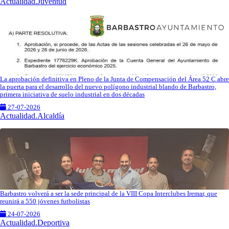
Actualidad.Juventud
La aprobación definitiva en Pleno de la Junta de Compensación del Área 52 C abre
la puerta para el desarrollo del nuevo polígono industrial blando de Barbastro,
primera iniciativa de suelo industrial en dos décadas
27-07-2026
Actualidad.Alcaldía
Barbastro volverá a ser la sede principal de la VIII Copa Interclubes Iremar, que
reunirá a 550 jóvenes futbolistas
24-07-2026
Actualidad.Deportiva