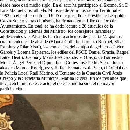
desde hace casi medio siglo. En el acto ha participado el Excmo. Sr. D.
Luis Manuel Cosculluela, Ministro de Administración Territorial en
1982 en el Gobierno de la UCD que presidió el Presidente Leopoldo
Calvo-Sotelo y, tras el mismo, ha firmado en el Libro de Oro del
Ayuntamiento. En total, se ha dado lectura a 20 artículos de la
Constitución y, además del Ministro, los consejeros infantiles y
adolescentes y el Alcalde, han leído artículos de la carta Magna los
cuatro tenientes de alcalde (Blanca Galindo, Lorenzo Borruel, Silvia
Ramírez y Pilar Abad), los concejales del equipo de gobierno Javier
Garcés y Lorena Espierrez, los ediles del PSOE Daniel Gracia, Raquel
Latre, Beatriz Celma y María José Grande, el Obispo de Barbastro
Mons. Ángel Pérez, el Diputado en Cortes José Pedro Sierra, los ex
alcaldes Manuel Rodríguez y Rafael Fernández de Vera, el Oficial de
la Policía Local Raúl Merino, el Teniente de la Guardia Civil Jesús
Crespo y la Secretaria Municipal Marina Rivera. En los tres años que
lleva celebrándose este acto, el de este año ha sido el de mayor
participación.