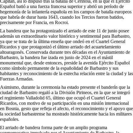
Capitán, así lo dispuso tras la batalla de Ceriñola, en la que el Ejército
Español batió a una fuerza francesa superior y abrió un período de
hegemonía de la infantería española en los campos de batalla europeos
que habría de durar hasta 1643, cuando los Tercios fueron batidos,
precisamente por Francia, en Rocroi.
La bandera que ha protagonizado el arriado de este 11 de junio posee
además un extraordinario valor histórico y sentimental para Barbastro,
ya que se trata de la última enseña que ondeó en el Cuartel General
Ricardos y que protagonizó el último arriado del acuartelamiento
altoaragonés. Conservada durante tres décadas en el Ayuntamiento de
Barbastro, la bandera fue izada en junio de 2024 en el mástil
monumental que, desde entonces, preside la avenida Ejército Español
como símbolo permanente de la españolidad de Barbastro y sus
habitantes y reconocimiento de la estrecha relación entre la ciudad y las
Fuerzas Armadas.
Asimismo, durante la ceremonia ha estado presente el banderín que la
ciudad de Barbastro regaló a la División Pirineos, en la que se integró
el regimiento Valladolid 65, último que ocupó el Cuartel General
Ricardos, con motivo de su participación en una misión internacional
en Bosnia, gesto que refleja el afecto, el reconocimiento y el apoyo que
la sociedad barbastrense ha mostrado históricamente hacia los militares
españoles.
El arriado de bandera forma parte de un amplio programa
conmemorativo impulsado por el Ayuntamiento de Barbastro, la