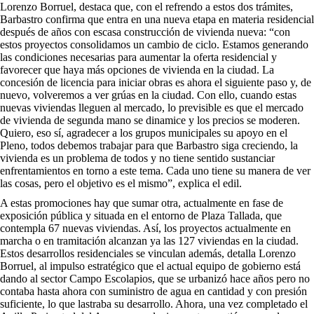
Lorenzo Borruel, destaca que, con el refrendo a estos dos trámites,
Barbastro confirma que entra en una nueva etapa en materia residencial
después de años con escasa construcción de vivienda nueva: “con
estos proyectos consolidamos un cambio de ciclo. Estamos generando
las condiciones necesarias para aumentar la oferta residencial y
favorecer que haya más opciones de vivienda en la ciudad. La
concesión de licencia para iniciar obras es ahora el siguiente paso y, de
nuevo, volveremos a ver grúas en la ciudad. Con ello, cuando estas
nuevas viviendas lleguen al mercado, lo previsible es que el mercado
de vivienda de segunda mano se dinamice y los precios se moderen.
Quiero, eso sí, agradecer a los grupos municipales su apoyo en el
Pleno, todos debemos trabajar para que Barbastro siga creciendo, la
vivienda es un problema de todos y no tiene sentido sustanciar
enfrentamientos en torno a este tema. Cada uno tiene su manera de ver
las cosas, pero el objetivo es el mismo”, explica el edil.
A estas promociones hay que sumar otra, actualmente en fase de
exposición pública y situada en el entorno de Plaza Tallada, que
contempla 67 nuevas viviendas. Así, los proyectos actualmente en
marcha o en tramitación alcanzan ya las 127 viviendas en la ciudad.
Estos desarrollos residenciales se vinculan además, detalla Lorenzo
Borruel, al impulso estratégico que el actual equipo de gobierno está
dando al sector Campo Escolapios, que se urbanizó hace años pero no
contaba hasta ahora con suministro de agua en cantidad y con presión
suficiente, lo que lastraba su desarrollo. Ahora, una vez completado el