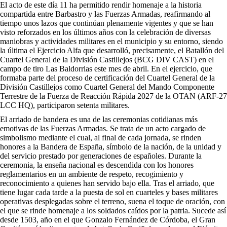
El acto de este día 11 ha permitido rendir homenaje a la historia
compartida entre Barbastro y las Fuerzas Armadas, reafirmando al
tiempo unos lazos que continúan plenamente vigentes y que se han
visto reforzados en los últimos años con la celebración de diversas
maniobras y actividades militares en el municipio y su entorno, siendo
la última el Ejercicio Alfa que desarrolló, precisamente, el Batallón del
Cuartel General de la División Castillejos (BCG DIV CAST) en el
campo de tiro Las Baldorrias este mes de abril. En el ejercicio, que
formaba parte del proceso de certificación del Cuartel General de la
División Castillejos como Cuartel General del Mando Componente
Terrestre de la Fuerza de Reacción Rápida 2027 de la OTAN (ARF-27
LCC HQ), participaron setenta militares.
El arriado de bandera es una de las ceremonias cotidianas más
emotivas de las Fuerzas Armadas. Se trata de un acto cargado de
simbolismo mediante el cual, al final de cada jornada, se rinden
honores a la Bandera de España, símbolo de la nación, de la unidad y
del servicio prestado por generaciones de españoles. Durante la
ceremonia, la enseña nacional es descendida con los honores
reglamentarios en un ambiente de respeto, recogimiento y
reconocimiento a quienes han servido bajo ella. Tras el arriado, que
tiene lugar cada tarde a la puesta de sol en cuarteles y bases militares
operativas desplegadas sobre el terreno, suena el toque de oración, con
el que se rinde homenaje a los soldados caídos por la patria. Sucede así
desde 1503, año en el que Gonzalo Fernández de Córdoba, el Gran