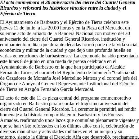
El acto conmemora el 30 aniversario del cierre del Cuartel General
Ricardos y reforzará los históricos vínculos entre la ciudad y el
Ejército de Tierra
El Ayuntamiento de Barbastro y el Ejército de Tierra celebran este
jueves 11 de junio, a las 20.00 horas y en la Plaza del Mercado, un
solemne acto de arriado de la Bandera Nacional con motivo del 30
aniversario del cierre del Cuartel General Ricardos, institución y
equipamiento militar que durante décadas formó parte de la vida social,
económica y militar de la ciudad y que dejó una profunda huella en
varias generaciones de barbastrenses. La ceremonia ha sido presentada
este lunes 8 de junio en una rueda de prensa celebrada en el
Ayuntamiento de Barbastro en la que han participado el Alcalde
Fernando Torres; el coronel del Regimiento de Infantería “Galicia 64”
de Cazadores de Montaña José Marcelino Mateos y el coronel jefe del
Órgano de Apoyo al General Representante Institucional del Ejército
de Tierra en Aragón Fernando García-Mercadal.
El acto de este día 11 es pieza central del programa conmemorativo
organizado en Barbastro para recordar el trigésimo aniversario del
cierre del Cuartel General Ricardos. La ceremonia permitirá así rendir
homenaje a la historia compartida entre Barbastro y las Fuerzas
Armadas, reafirmando unos lazos que continúan plenamente vigentes y
que se han visto reforzados en los últimos años con la celebración de
diversas maniobras y actividades militares en el municipio y su
entorno, siendo la última el Ejercicio Alfa que desarrolló, precisamente,