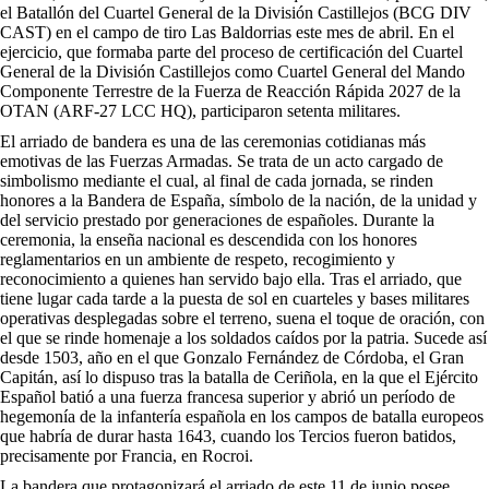
el Batallón del Cuartel General de la División Castillejos (BCG DIV
CAST) en el campo de tiro Las Baldorrias este mes de abril. En el
ejercicio, que formaba parte del proceso de certificación del Cuartel
General de la División Castillejos como Cuartel General del Mando
Componente Terrestre de la Fuerza de Reacción Rápida 2027 de la
OTAN (ARF-27 LCC HQ), participaron setenta militares.
El arriado de bandera es una de las ceremonias cotidianas más
emotivas de las Fuerzas Armadas. Se trata de un acto cargado de
simbolismo mediante el cual, al final de cada jornada, se rinden
honores a la Bandera de España, símbolo de la nación, de la unidad y
del servicio prestado por generaciones de españoles. Durante la
ceremonia, la enseña nacional es descendida con los honores
reglamentarios en un ambiente de respeto, recogimiento y
reconocimiento a quienes han servido bajo ella. Tras el arriado, que
tiene lugar cada tarde a la puesta de sol en cuarteles y bases militares
operativas desplegadas sobre el terreno, suena el toque de oración, con
el que se rinde homenaje a los soldados caídos por la patria. Sucede así
desde 1503, año en el que Gonzalo Fernández de Córdoba, el Gran
Capitán, así lo dispuso tras la batalla de Ceriñola, en la que el Ejército
Español batió a una fuerza francesa superior y abrió un período de
hegemonía de la infantería española en los campos de batalla europeos
que habría de durar hasta 1643, cuando los Tercios fueron batidos,
precisamente por Francia, en Rocroi.
La bandera que protagonizará el arriado de este 11 de junio posee