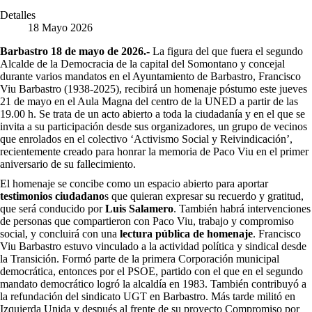
Detalles
18 Mayo 2026
Barbastro 18 de mayo de 2026.-
La figura del que fuera el segundo
Alcalde de la Democracia de la capital del Somontano y concejal
durante varios mandatos en el Ayuntamiento de Barbastro, Francisco
Viu Barbastro (1938-2025), recibirá un homenaje póstumo este jueves
21 de mayo en el Aula Magna del centro de la UNED a partir de las
19.00 h. Se trata de un acto abierto a toda la ciudadanía y en el que se
invita a su participación desde sus organizadores, un grupo de vecinos
que enrolados en el colectivo ‘Activismo Social y Reivindicación’,
recientemente creado para honrar la memoria de Paco Viu en el primer
aniversario de su fallecimiento.
El homenaje se concibe como un espacio abierto para aportar
testimonios ciudadano
s que quieran expresar su recuerdo y gratitud,
que será conducido por
Luis Salamero
. También habrá intervenciones
de personas que compartieron con Paco Viu, trabajo y compromiso
social, y concluirá con una
lectura pública de homenaje
. Francisco
Viu Barbastro estuvo vinculado a la actividad política y sindical desde
la Transición. Formó parte de la primera Corporación municipal
democrática, entonces por el PSOE, partido con el que en el segundo
mandato democrático logró la alcaldía en 1983. También contribuyó a
la refundación del sindicato UGT en Barbastro. Más tarde militó en
Izquierda Unida y después al frente de su proyecto Compromiso por