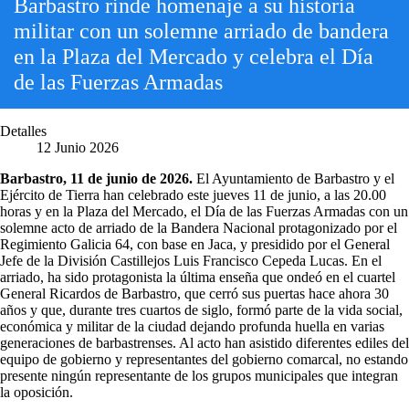
Barbastro rinde homenaje a su historia
militar con un solemne arriado de bandera
en la Plaza del Mercado y celebra el Día
de las Fuerzas Armadas
Detalles
12 Junio 2026
Barbastro, 11 de junio de 2026.
El Ayuntamiento de Barbastro y el
Ejército de Tierra han celebrado este jueves 11 de junio, a las 20.00
horas y en la Plaza del Mercado, el Día de las Fuerzas Armadas con un
solemne acto de arriado de la Bandera Nacional protagonizado por el
Regimiento Galicia 64, con base en Jaca, y presidido por el General
Jefe de la División Castillejos Luis Francisco Cepeda Lucas. En el
arriado, ha sido protagonista la última enseña que ondeó en el cuartel
General Ricardos de Barbastro, que cerró sus puertas hace ahora 30
años y que, durante tres cuartos de siglo, formó parte de la vida social,
económica y militar de la ciudad dejando profunda huella en varias
generaciones de barbastrenses. Al acto han asistido diferentes ediles del
equipo de gobierno y representantes del gobierno comarcal, no estando
presente ningún representante de los grupos municipales que integran
la oposición.