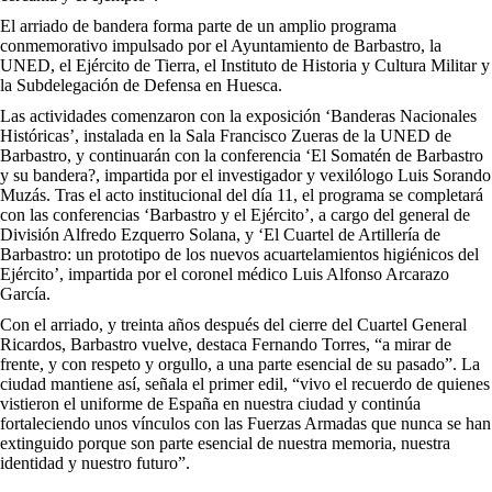
El arriado de bandera forma parte de un amplio programa
conmemorativo impulsado por el Ayuntamiento de Barbastro, la
UNED, el Ejército de Tierra, el Instituto de Historia y Cultura Militar y
la Subdelegación de Defensa en Huesca.
Las actividades comenzaron con la exposición ‘Banderas Nacionales
Históricas’, instalada en la Sala Francisco Zueras de la UNED de
Barbastro, y continuarán con la conferencia ‘El Somatén de Barbastro
y su bandera?, impartida por el investigador y vexilólogo Luis Sorando
Muzás. Tras el acto institucional del día 11, el programa se completará
con las conferencias ‘Barbastro y el Ejército’, a cargo del general de
División Alfredo Ezquerro Solana, y ‘El Cuartel de Artillería de
Barbastro: un prototipo de los nuevos acuartelamientos higiénicos del
Ejército’, impartida por el coronel médico Luis Alfonso Arcarazo
García.
Con el arriado, y treinta años después del cierre del Cuartel General
Ricardos, Barbastro vuelve, destaca Fernando Torres, “a mirar de
frente, y con respeto y orgullo, a una parte esencial de su pasado”. La
ciudad mantiene así, señala el primer edil, “vivo el recuerdo de quienes
vistieron el uniforme de España en nuestra ciudad y continúa
fortaleciendo unos vínculos con las Fuerzas Armadas que nunca se han
extinguido porque son parte esencial de nuestra memoria, nuestra
identidad y nuestro futuro”.