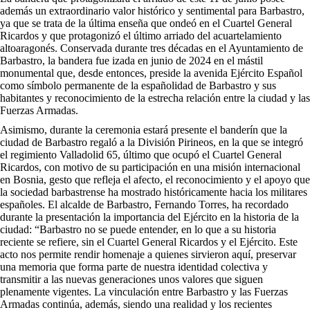
además un extraordinario valor histórico y sentimental para Barbastro,
ya que se trata de la última enseña que ondeó en el Cuartel General
Ricardos y que protagonizó el último arriado del acuartelamiento
altoaragonés. Conservada durante tres décadas en el Ayuntamiento de
Barbastro, la bandera fue izada en junio de 2024 en el mástil
monumental que, desde entonces, preside la avenida Ejército Español
como símbolo permanente de la españolidad de Barbastro y sus
habitantes y reconocimiento de la estrecha relación entre la ciudad y las
Fuerzas Armadas.
Asimismo, durante la ceremonia estará presente el banderín que la
ciudad de Barbastro regaló a la División Pirineos, en la que se integró
el regimiento Valladolid 65, último que ocupó el Cuartel General
Ricardos, con motivo de su participación en una misión internacional
en Bosnia, gesto que refleja el afecto, el reconocimiento y el apoyo que
la sociedad barbastrense ha mostrado históricamente hacia los militares
españoles. El alcalde de Barbastro, Fernando Torres, ha recordado
durante la presentación la importancia del Ejército en la historia de la
ciudad: “Barbastro no se puede entender, en lo que a su historia
reciente se refiere, sin el Cuartel General Ricardos y el Ejército. Este
acto nos permite rendir homenaje a quienes sirvieron aquí, preservar
una memoria que forma parte de nuestra identidad colectiva y
transmitir a las nuevas generaciones unos valores que siguen
plenamente vigentes. La vinculación entre Barbastro y las Fuerzas
Armadas continúa, además, siendo una realidad y los recientes