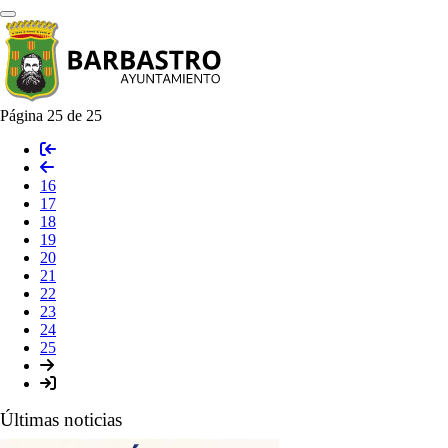
Página 25 de 25
16
17
18
19
20
21
22
23
24
25
Últimas noticias