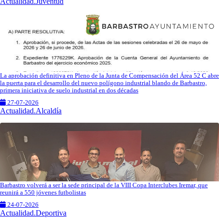
Actualidad.Juventud
La aprobación definitiva en Pleno de la Junta de Compensación del Área 52 C abre
la puerta para el desarrollo del nuevo polígono industrial blando de Barbastro,
primera iniciativa de suelo industrial en dos décadas
27-07-2026
Actualidad.Alcaldía
Barbastro volverá a ser la sede principal de la VIII Copa Interclubes Iremar, que
reunirá a 550 jóvenes futbolistas
24-07-2026
Actualidad.Deportiva