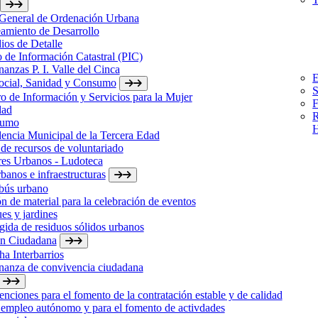
 General de Ordenación Urbana
amiento de Desarrollo
ios de Detalle
 de Información Catastral (PIC)
anzas P. I. Valle del Cinca
E
Social, Sanidad y Consumo
S
o de Información y Servicios para la Mujer
F
dad
R
sumo
H
encia Municipal de la Tercera Edad
de recursos de voluntariado
res Urbanos - Ludoteca
banos e infraestructuras
bús urbano
n de material para la celebración de eventos
es y jardines
ida de residuos sólidos urbanos
ón Ciudadana
a Interbarrios
nanza de convivencia ciudadana
nciones para el fomento de la contratación estable y de calidad
 empleo autónomo y para el fomento de activdades