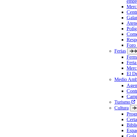
empre
Merc
Cent
Gala
Aten
Políg
Come
Respo
Foro
Ferias
Ferm
Feria
Merc
El D
Medio Amb
Agen
Contr
Camp
Turismo
Cultura
Prog
Certa
Bibl
Espac
Guía 