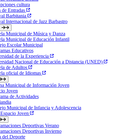
ipciones cultura
a de Entradas
val Barbitania
val Internacional de Jazz Barbastro
ela Municipal de Música y Danza
la Municipal de Educación Infantil
jo Escolar Municipal
ramas Educativos
rsidad de la Experiencia
ersidad Nacional de Educación a Distancia (UNED)
ela de Adultos
la oficial de Idiomas
na Municipal de Información Joven
cio Joven
ama de Actividades
landia
jo Municipal de Infancia y Adolescencia
 Espacio Joven
ramaciones Deportivas Verano
amaciones Deportivas Invierno
a del Deporte