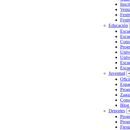
Inscr
Vent
Festi
Festi
Educación
Escu
Escue
Conse
Prog
Unive
Univ
Escu
Escue
Juventud
Ofici
Espa
Progr
Zaga
Conse
Blog
Deportes
Prog
Progr
Fiest