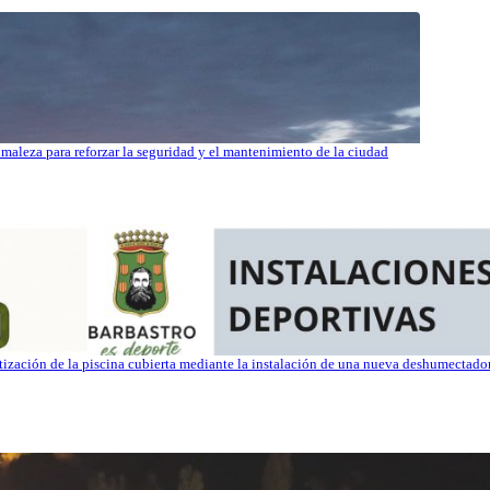
maleza para reforzar la seguridad y el mantenimiento de la ciudad
atización de la piscina cubierta mediante la instalación de una nueva deshumectad