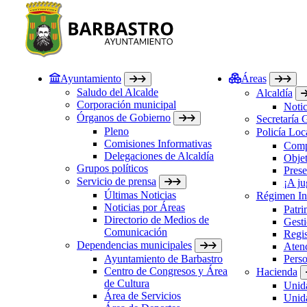
Ayuntamiento
Áreas
Saludo del Alcalde
Alcaldía
Corporación municipal
Notic
Órganos de Gobierno
Secretaría 
Pleno
Policía Loc
Comisiones Informativas
Comp
Delegaciones de Alcaldía
Objet
Grupos políticos
Prese
Servicio de prensa
¡A ju
Últimas Noticias
Régimen Int
Noticias por Áreas
Patri
Directorio de Medios de
Gesti
Comunicación
Regis
Dependencias municipales
Atenc
Ayuntamiento de Barbastro
Perso
Centro de Congresos y Área
Hacienda
de Cultura
Unida
Área de Servicios
Unida