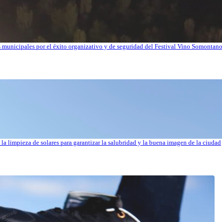
os municipales por el éxito organizativo y de seguridad del Festival Vino Somontan
la limpieza de solares para garantizar la salubridad y la buena imagen de la ciudad