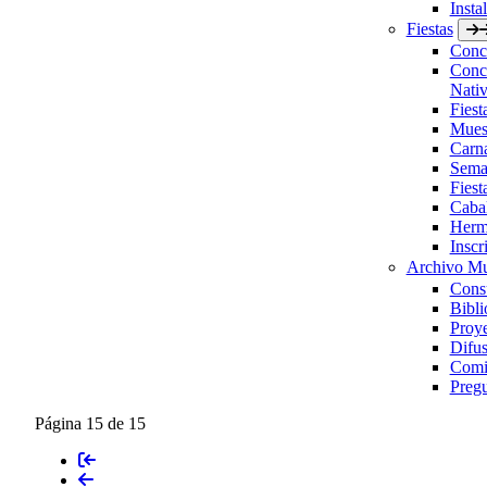
Insta
Fiestas
Concu
Concu
Nativ
Fies
Muest
Carn
Sema
Fiest
Caba
Herm
Inscr
Archivo Mu
Consu
Bibli
Proye
Difus
Comis
Pregu
Página 15 de 15