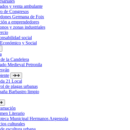
sariales
ados y venta ambulante
ro de Congresos
rdones Germana de Foix
ción a emprendedores
onos y zonas industriales
rcio
nsabilidad social
 Económico y Social
a
 de la Candelera
ado Medieval Petronila
esván
iente
da 21 Local
ol de plagas urbanas
aña Barbastro limpio
ramación
men Literario
ioteca Municipal Hermanos Argensola
ios culturales
de escultura urbana