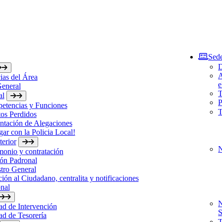
Sede
D
A
ias del Área
e
General
T
al
P
etencias y Funciones
T
os Perdidos
ntación de Alegaciones
gar con la Policia Local!
erior
N
monio y contratación
ón Padronal
tro General
ión al Ciudadano, centralita y notificaciones
nal
N
d de Intervención
S
d de Tesorería
T