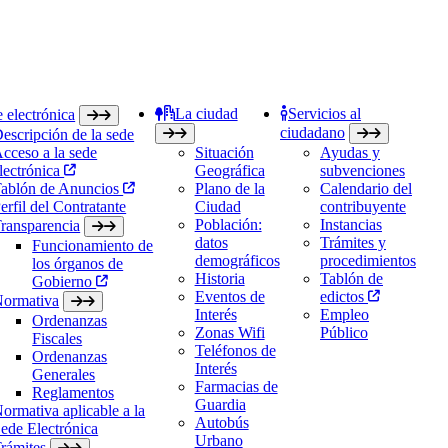
La ciudad
Servicios al
 electrónica
ciudadano
escripción de la sede
cceso a la sede
Situación
Ayudas y
lectrónica
Geográfica
subvenciones
ablón de Anuncios
Plano de la
Calendario del
erfil del Contratante
Ciudad
contribuyente
Población:
Instancias
ransparencia
datos
Trámites y
Funcionamiento de
demográficos
procedimientos
los órganos de
Historia
Tablón de
Gobierno
Eventos de
edictos
ormativa
Interés
Empleo
Ordenanzas
Zonas Wifi
Público
Fiscales
Teléfonos de
Ordenanzas
Interés
Generales
Farmacias de
Reglamentos
Guardia
ormativa aplicable a la
Autobús
ede Electrónica
Urbano
rámites