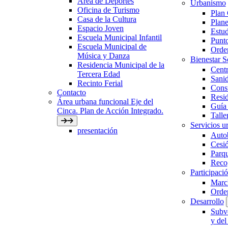
Área de Deportes
Urbanismo
Oficina de Turismo
Plan
Casa de la Cultura
Plane
Espacio Joven
Estud
Escuela Municipal Infantil
Punto
Escuela Municipal de
Orden
Música y Danza
Bienestar 
Residencia Municipal de la
Centr
Tercera Edad
Sani
Recinto Ferial
Con
Contacto
Resid
Área urbana funcional Eje del
Guía 
Cinca. Plan de Acción Integrado.
Talle
Servicios ur
presentación
Auto
Cesió
Parqu
Recog
Participaci
March
Orde
Desarrollo
Subve
y del