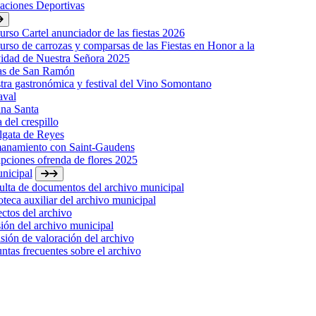
laciones Deportivas
rso Cartel anunciador de las fiestas 2026
rso de carrozas y comparsas de las Fiestas en Honor a la
idad de Nuestra Señora 2025
tas de San Ramón
ra gastronómica y festival del Vino Somontano
aval
na Santa
a del crespillo
lgata de Reyes
anamiento con Saint-Gaudens
ipciones ofrenda de flores 2025
nicipal
lta de documentos del archivo municipal
oteca auxiliar del archivo municipal
ctos del archivo
ión del archivo municipal
ión de valoración del archivo
ntas frecuentes sobre el archivo