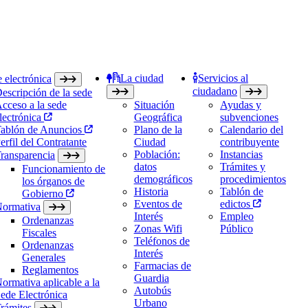
La ciudad
Servicios al
 electrónica
ciudadano
escripción de la sede
cceso a la sede
Situación
Ayudas y
lectrónica
Geográfica
subvenciones
ablón de Anuncios
Plano de la
Calendario del
erfil del Contratante
Ciudad
contribuyente
Población:
Instancias
ransparencia
datos
Trámites y
Funcionamiento de
demográficos
procedimientos
los órganos de
Historia
Tablón de
Gobierno
Eventos de
edictos
ormativa
Interés
Empleo
Ordenanzas
Zonas Wifi
Público
Fiscales
Teléfonos de
Ordenanzas
Interés
Generales
Farmacias de
Reglamentos
Guardia
ormativa aplicable a la
Autobús
ede Electrónica
Urbano
rámites