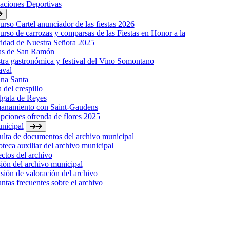
laciones Deportivas
rso Cartel anunciador de las fiestas 2026
rso de carrozas y comparsas de las Fiestas en Honor a la
idad de Nuestra Señora 2025
tas de San Ramón
ra gastronómica y festival del Vino Somontano
aval
na Santa
a del crespillo
lgata de Reyes
anamiento con Saint-Gaudens
ipciones ofrenda de flores 2025
nicipal
lta de documentos del archivo municipal
oteca auxiliar del archivo municipal
ctos del archivo
ión del archivo municipal
ión de valoración del archivo
ntas frecuentes sobre el archivo