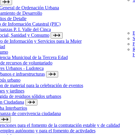
 General de Ordenación Urbana
amiento de Desarrollo
ios de Detalle
 de Información Catastral (PIC)
anzas P. I. Valle del Cinca
E
Social, Sanidad y Consumo
S
o de Información y Servicios para la Mujer
F
dad
R
sumo
H
encia Municipal de la Tercera Edad
de recursos de voluntariado
res Urbanos - Ludoteca
banos e infraestructuras
bús urbano
n de material para la celebración de eventos
es y jardines
ida de residuos sólidos urbanos
ón Ciudadana
a Interbarrios
nanza de convivencia ciudadana
nciones para el fomento de la contratación estable y de calidad
 empleo autónomo y para el fomento de activdades