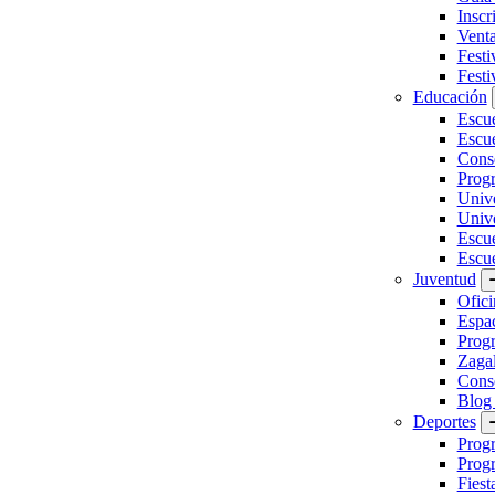
Inscr
Vent
Festi
Festi
Educación
Escu
Escue
Conse
Prog
Unive
Univ
Escu
Escue
Juventud
Ofici
Espa
Progr
Zaga
Conse
Blog
Deportes
Prog
Progr
Fiest