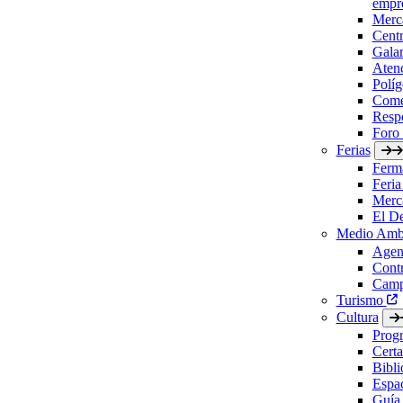
empre
Merc
Cent
Gala
Aten
Políg
Come
Respo
Foro
Ferias
Ferm
Feria
Merc
El D
Medio Amb
Agen
Contr
Camp
Turismo
Cultura
Prog
Certa
Bibl
Espac
Guía 