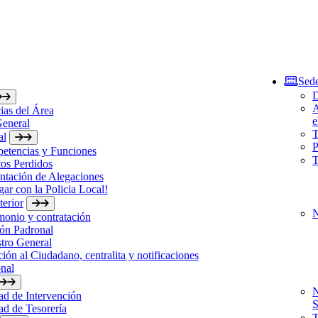
Sede
D
A
ias del Área
e
General
T
al
P
etencias y Funciones
T
os Perdidos
ntación de Alegaciones
gar con la Policia Local!
erior
N
monio y contratación
ón Padronal
tro General
ión al Ciudadano, centralita y notificaciones
nal
N
d de Intervención
S
d de Tesorería
T