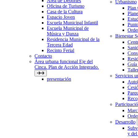
Área de Deportes
Urbanismo
Oficina de Turismo
Plan
Casa de la Cultura
Plane
Espacio Joven
Estud
Escuela Municipal Infantil
Punto
Escuela Municipal de
Orden
Música y Danza
Bienestar 
Residencia Municipal de la
Centr
Tercera Edad
Sani
Recinto Ferial
Con
Contacto
Resid
Área urbana funcional Eje del
Guía 
Cinca. Plan de Acción Integrado.
Talle
Servicios ur
presentación
Auto
Cesió
Parqu
Recog
Participaci
March
Orde
Desarrollo
Subve
y del