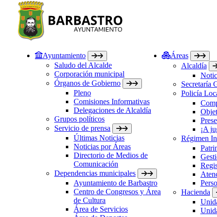
Ayuntamiento
Áreas
Saludo del Alcalde
Alcaldía
Corporación municipal
Notic
Órganos de Gobierno
Secretaría 
Pleno
Policía Loc
Comisiones Informativas
Comp
Delegaciones de Alcaldía
Objet
Grupos políticos
Prese
Servicio de prensa
¡A ju
Últimas Noticias
Régimen Int
Noticias por Áreas
Patri
Directorio de Medios de
Gesti
Comunicación
Regis
Dependencias municipales
Atenc
Ayuntamiento de Barbastro
Perso
Centro de Congresos y Área
Hacienda
de Cultura
Unida
Área de Servicios
Unida