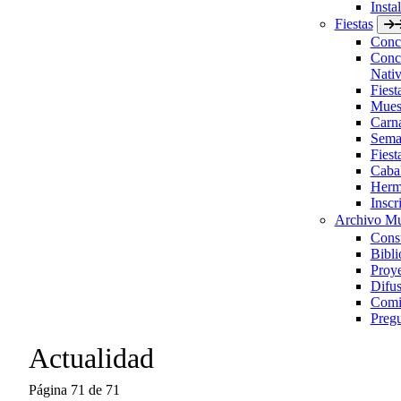
Insta
Fiestas
Concu
Concu
Nativ
Fies
Muest
Carn
Sema
Fiest
Caba
Herm
Inscr
Archivo Mu
Consu
Bibli
Proye
Difus
Comis
Pregu
Actualidad
Página 71 de 71