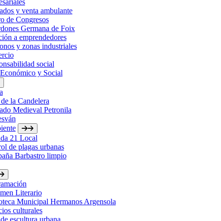
sariales
ados y venta ambulante
ro de Congresos
rdones Germana de Foix
ción a emprendedores
onos y zonas industriales
rcio
nsabilidad social
 Económico y Social
a
 de la Candelera
ado Medieval Petronila
esván
iente
da 21 Local
ol de plagas urbanas
aña Barbastro limpio
ramación
men Literario
ioteca Municipal Hermanos Argensola
ios culturales
de escultura urbana