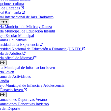
ipciones cultura
a de Entradas
val Barbitania
val Internacional de Jazz Barbastro
ela Municipal de Música y Danza
la Municipal de Educación Infantil
jo Escolar Municipal
ramas Educativos
rsidad de la Experiencia
ersidad Nacional de Educación a Distancia (UNED)
ela de Adultos
la oficial de Idiomas
na Municipal de Información Joven
cio Joven
ama de Actividades
landia
jo Municipal de Infancia y Adolescencia
 Espacio Joven
ramaciones Deportivas Verano
amaciones Deportivas Invierno
a del Deporte