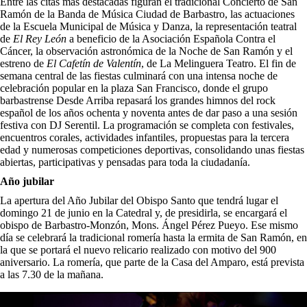
Entre las citas más destacadas figuran el tradicional Concierto de San
Ramón de la Banda de Música Ciudad de Barbastro, las actuaciones
de la Escuela Municipal de Música y Danza, la representación teatral
de
El Rey León
a beneficio de la Asociación Española Contra el
Cáncer, la observación astronómica de la Noche de San Ramón y el
estreno de
El Cafetín de Valentín
, de La Melinguera Teatro. El fin de
semana central de las fiestas culminará con una intensa noche de
celebración popular en la plaza San Francisco, donde el grupo
barbastrense Desde Arriba repasará los grandes himnos del rock
español de los años ochenta y noventa antes de dar paso a una sesión
festiva con DJ Serentil. La programación se completa con festivales,
encuentros corales, actividades infantiles, propuestas para la tercera
edad y numerosas competiciones deportivas, consolidando unas fiestas
abiertas, participativas y pensadas para toda la ciudadanía.
Año jubilar
La apertura del Año Jubilar del Obispo Santo que tendrá lugar el
domingo 21 de junio en la Catedral y, de presidirla, se encargará el
obispo de Barbastro-Monzón, Mons. Ángel Pérez Pueyo. Ese mismo
día se celebrará la tradicional romería hasta la ermita de San Ramón, en
la que se portará el nuevo relicario realizado con motivo del 900
aniversario. La romería, que parte de la Casa del Amparo, está prevista
a las 7.30 de la mañana.