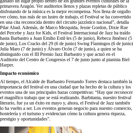
ganado un lugar propio dentro de los grandes eventos culturales de la
primavera Aragón. Ver auditorios llenos y plazas repletas de público
disfrutando de la música es la mejor recompensa. Nos llena de orgullo
ver cómo, tras más de un lustro de trabajo, el Festival se ha convertido
en una cita reconocida dentro del circuito jazzístico nacional”, detalla
Pilar Abad. Además, de Marco Mezquida, Jessie Gordon, Dixie Rue
del Percebe y Jazz for Kids, el Festival Internacional de Jazz ha traído
hasta Barbastro a Juan Emilio Estil·les (5 de junio), Rebeca Jiménez (5
de junio), Los Cracks del 29 (6 de junio) Swing Flamingos (6 de junio)
Julia Maro (7 de junio) y Álvaro Ocón (7 de junio), a quien se ha
distinguido con el III Premio Jazz Barbastro y que actuó en el
Auditorio del Centro de Congresos el 7 de junio junto al pianista Biel
Harper.
Impacto económico
Al tiempo, el Alcalde de Barbastro Fernando Torres destaca también la
importancia del festival en una ciudad que ha hecho de la cultura y los
eventos una de sus principales bazas competitivas: “Hay que reconocer
el magnífico trabajo que se está realizando. Barbitania, nuestro festival
literario, fue ya un éxito en mayo y, ahora, el Festival de Jazz también
lo ha vuelto a ser. Los eventos generan negocio para nuestro comercio,
hostelería y el turismo y evidencian cómo la cultura genera riqueza,
prestigio y oportunidades”.