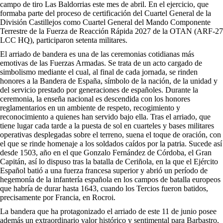
campo de tiro Las Baldorrias este mes de abril. En el ejercicio, que
formaba parte del proceso de certificación del Cuartel General de la
División Castillejos como Cuartel General del Mando Componente
Terrestre de la Fuerza de Reacción Rápida 2027 de la OTAN (ARF-27
LCC HQ), participaron setenta militares.
El arriado de bandera es una de las ceremonias cotidianas más
emotivas de las Fuerzas Armadas. Se trata de un acto cargado de
simbolismo mediante el cual, al final de cada jornada, se rinden
honores a la Bandera de España, símbolo de la nación, de la unidad y
del servicio prestado por generaciones de españoles. Durante la
ceremonia, la enseña nacional es descendida con los honores
reglamentarios en un ambiente de respeto, recogimiento y
reconocimiento a quienes han servido bajo ella. Tras el arriado, que
tiene lugar cada tarde a la puesta de sol en cuarteles y bases militares
operativas desplegadas sobre el terreno, suena el toque de oración, con
el que se rinde homenaje a los soldados caídos por la patria. Sucede así
desde 1503, año en el que Gonzalo Fernández de Córdoba, el Gran
Capitán, así lo dispuso tras la batalla de Ceriñola, en la que el Ejército
Español batió a una fuerza francesa superior y abrió un período de
hegemonía de la infantería española en los campos de batalla europeos
que habría de durar hasta 1643, cuando los Tercios fueron batidos,
precisamente por Francia, en Rocroi.
La bandera que ha protagonizado el arriado de este 11 de junio posee
además un extraordinario valor histórico y sentimental para Barbastro,