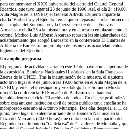
para conmemorar el XXX aniversario del cierre del Cuartel General
Ricardos, que tuvo lugar el 28 de junio de 1996. Así, el día 24 (19.00,
Aula Magna de la UNED) el General Alfredo Ezquerro imparte la
charla ‘Barbastro y el Ejército’, en la que se repasará la relación secular
de la capital del Somontano y la fuerza terrestre de las Fuerzas
Armadas, y el día 25 a la misma hora y en el mismo emplazamiento el
coronel Médico Luis Alfonso Arcarazo repasará las singularidades del
acuartelamiento que acogió Barbastro en la conferencia El Cuartel de
Artillería de Barbastro: un prototipo de los nuevos acuartelamientos
higiénicos del Ejército’.
Un amplio programa
El programa de actividades arrancó este 12 de mayo con la apertura de
la exposición ‘Banderas Nacionales Históricas’ en la Sala Francisco
Zueras de la UNED. Tras la inauguración de la muestra, el siguiente
acto tuvo lugar el 9 de junio, a las 19.00 horas en el Aula Magna de la
UNED, y, en él, el investigador y vexilólogo Luis Sorando Muzás
ofreció la conferencia ‘El Somatén de Barbastro y su bandera’,
incluida dentro del ciclo ‘El archivo de todos’. En ella, se profundizó
sobre esta antigua institución civil de orden público cuya enseña se ha
incorporado este año al Archivo Municipal. Dos días después, el 11 de
junio, tuvo lugar un solemne arriado de la Bandera Nacional en la
Plaza del Mercado, (20.00 horas) que contó con la participación del
Regimiento de Infantería “Galicia 64” de Cazadores de Montaña y que
presidió el General Jefe de la División Castillejos y Representante