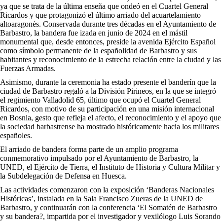
ya que se trata de la última enseña que ondeó en el Cuartel General
Ricardos y que protagonizó el último arriado del acuartelamiento
altoaragonés. Conservada durante tres décadas en el Ayuntamiento de
Barbastro, la bandera fue izada en junio de 2024 en el mástil
monumental que, desde entonces, preside la avenida Ejército Español
como símbolo permanente de la españolidad de Barbastro y sus
habitantes y reconocimiento de la estrecha relación entre la ciudad y las
Fuerzas Armadas.
Asimismo, durante la ceremonia ha estado presente el banderín que la
ciudad de Barbastro regaló a la División Pirineos, en la que se integró
el regimiento Valladolid 65, último que ocupó el Cuartel General
Ricardos, con motivo de su participación en una misión internacional
en Bosnia, gesto que refleja el afecto, el reconocimiento y el apoyo que
la sociedad barbastrense ha mostrado históricamente hacia los militares
españoles.
El arriado de bandera forma parte de un amplio programa
conmemorativo impulsado por el Ayuntamiento de Barbastro, la
UNED, el Ejército de Tierra, el Instituto de Historia y Cultura Militar y
la Subdelegación de Defensa en Huesca.
Las actividades comenzaron con la exposición ‘Banderas Nacionales
Históricas’, instalada en la Sala Francisco Zueras de la UNED de
Barbastro, y continuarán con la conferencia ‘El Somatén de Barbastro
y su bandera?, impartida por el investigador y vexilólogo Luis Sorando