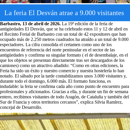
La feria El Desván atrae a 9.000 visitantes
Barbastro, 13 de abril de 2026.
La 19ª edición de la feria de
antigüedades El Desván, que se ha celebrado estos 11 y 12 de abril en
el Recinto Ferial de Barbastro con un total de 42 expositores que han
ocupado más de 2.250 metros cuadrados ha atraído a un total de 9.000
espectadores. La cifra consolida el certamen como uno de los
encuentros de referencia del norte peninsular en el sector de las
antigüedades y confirma su singular formato ( el de desembalaje, en el
que los objetos se presentan directamente tras ser descargados de los
camiones) como un atractivo añadido: “Como en otras ediciones, la
Feria ha sido un éxito y nuestro comercio y nuestra hostelería lo han
notado. El sábado por la tarde contabilizamos unos 3.000 visitantes y,
durante todo el domingo, 6.000 más. El formato funciona, es
indudable: la feria se confirma cada año como punto de encuentro para
profesionales y aficionados. Gracias a ella, y durante un fin de semana
entero, recibimos visitantes de todo Aragón, de Cataluña y también del
Sur de Francia y otros territorios cercanos”, explica Silvia Ramírez,
concejal de Desarrollo.