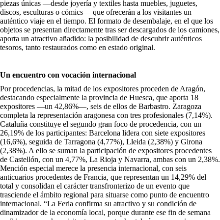
piezas únicas —desde joyería y textiles hasta muebles, juguetes,
discos, esculturas o cómics— que ofrecerán a los visitantes un
auténtico viaje en el tiempo. El formato de desembalaje, en el que los
objetos se presentan directamente tras ser descargados de los camiones,
aporta un atractivo añadido: la posibilidad de descubrir auténticos
tesoros, tanto restaurados como en estado original.
Un encuentro con vocación internacional
Por procedencias, la mitad de los expositores proceden de Aragón,
destacando especialmente la provincia de Huesca, que aporta 18
expositores —un 42,86%—, seis de ellos de Barbastro. Zaragoza
completa la representación aragonesa con tres profesionales (7,14%).
Cataluña constituye el segundo gran foco de procedencia, con un
26,19% de los participantes: Barcelona lidera con siete expositores
(16,6%), seguida de Tarragona (4,77%), Lleida (2,38%) y Girona
(2,38%). A ello se suman la participación de expositores procedentes
de Castellón, con un 4,77%, La Rioja y Navarra, ambas con un 2,38%.
Mención especial merece la presencia internacional, con seis
anticuarios procedentes de Francia, que representan un 14,29% del
total y consolidan el carácter transfronterizo de un evento que
trasciende el ámbito regional para situarse como punto de encuentro
internacional. “La Feria confirma su atractivo y su condición de
dinamizador de la economía local, porque durante ese fin de semana