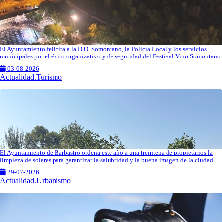
El Ayuntamiento felicita a la D.O. Somontano, la Policía Local y los servicios
municipales por el éxito organizativo y de seguridad del Festival Vino Somontano
03-08-2026
Actualidad.Turismo
El Ayuntamiento de Barbastro ordena este año a una treintena de propietarios la
limpieza de solares para garantizar la salubridad y la buena imagen de la ciudad
29-07-2026
Actualidad.Urbanismo