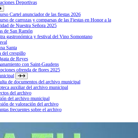
laciones Deportivas
rso Cartel anunciador de las fiestas 2026
rso de carrozas y comparsas de las Fiestas en Honor a la
idad de Nuestra Señora 2025
tas de San Ramón
ra gastronómica y festival del Vino Somontano
aval
na Santa
a del crespillo
lgata de Reyes
anamiento con Saint-Gaudens
ipciones ofrenda de flores 2025
nicipal
lta de documentos del archivo municipal
oteca auxiliar del archivo municipal
ctos del archivo
ión del archivo municipal
ión de valoración del archivo
ntas frecuentes sobre el archivo