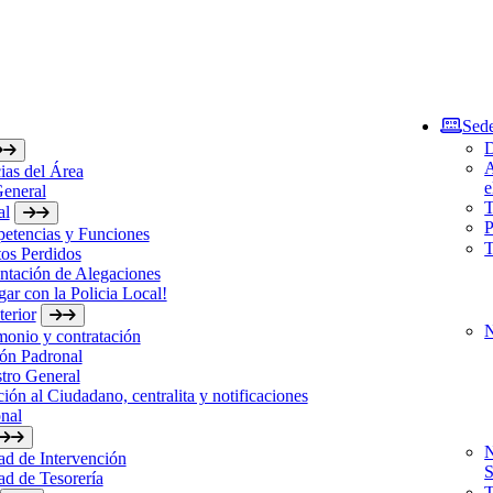
Sede
D
A
ias del Área
e
General
T
al
P
etencias y Funciones
T
os Perdidos
ntación de Alegaciones
gar con la Policia Local!
erior
N
monio y contratación
ón Padronal
tro General
ión al Ciudadano, centralita y notificaciones
nal
N
d de Intervención
S
d de Tesorería
T