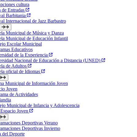
ipciones cultura
a de Entradas
val Barbitania
val Internacional de Jazz Barbastro
ela Municipal de Música y Danza
la Municipal de Educación Infantil
jo Escolar Municipal
ramas Educativos
rsidad de la Experiencia
ersidad Nacional de Educación a Distancia (UNED)
ela de Adultos
la oficial de Idiomas
na Municipal de Información Joven
cio Joven
ama de Actividades
landia
jo Municipal de Infancia y Adolescencia
 Espacio Joven
ramaciones Deportivas Verano
amaciones Deportivas Invierno
a del Deporte