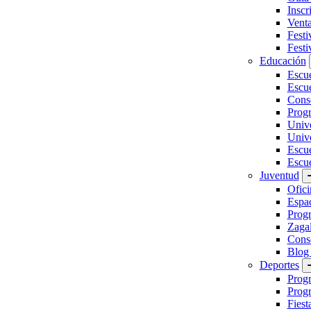
Inscr
Vent
Festi
Festi
Educación
Escu
Escue
Conse
Prog
Unive
Univ
Escu
Escue
Juventud
Ofici
Espa
Progr
Zaga
Conse
Blog
Deportes
Prog
Progr
Fiest