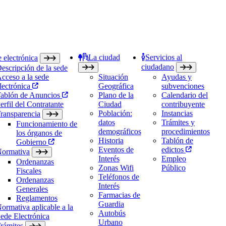
La ciudad
Servicios al
 electrónica
ciudadano
escripción de la sede
cceso a la sede
Situación
Ayudas y
lectrónica
Geográfica
subvenciones
ablón de Anuncios
Plano de la
Calendario del
erfil del Contratante
Ciudad
contribuyente
Población:
Instancias
ransparencia
datos
Trámites y
Funcionamiento de
demográficos
procedimientos
los órganos de
Historia
Tablón de
Gobierno
Eventos de
edictos
ormativa
Interés
Empleo
Ordenanzas
Zonas Wifi
Público
Fiscales
Teléfonos de
Ordenanzas
Interés
Generales
Farmacias de
Reglamentos
Guardia
ormativa aplicable a la
Autobús
ede Electrónica
Urbano
rámites