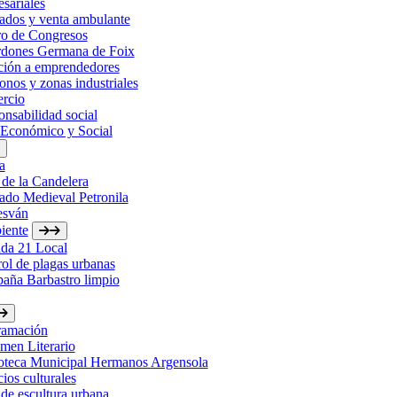
sariales
ados y venta ambulante
ro de Congresos
rdones Germana de Foix
ción a emprendedores
onos y zonas industriales
rcio
nsabilidad social
 Económico y Social
a
 de la Candelera
ado Medieval Petronila
esván
iente
da 21 Local
ol de plagas urbanas
aña Barbastro limpio
ramación
men Literario
ioteca Municipal Hermanos Argensola
ios culturales
de escultura urbana