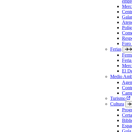
empre
Merc
Cent
Gala
Aten
Políg
Come
Respo
Foro
Ferias
Ferm
Feria
Merc
El D
Medio Amb
Agen
Contr
Camp
Turismo
Cultura
Prog
Certa
Bibl
Espac
Guía 