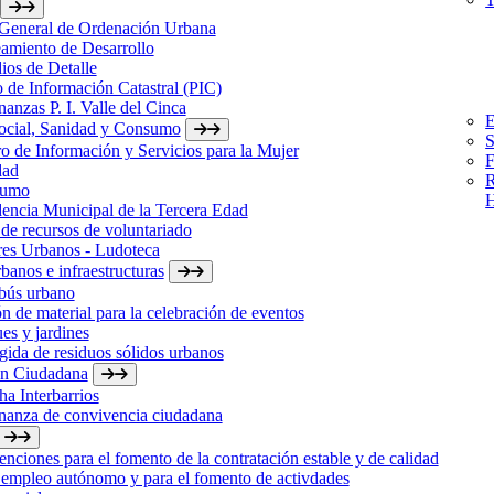
 General de Ordenación Urbana
amiento de Desarrollo
ios de Detalle
 de Información Catastral (PIC)
anzas P. I. Valle del Cinca
E
Social, Sanidad y Consumo
S
o de Información y Servicios para la Mujer
F
dad
R
sumo
H
encia Municipal de la Tercera Edad
de recursos de voluntariado
res Urbanos - Ludoteca
banos e infraestructuras
bús urbano
n de material para la celebración de eventos
es y jardines
ida de residuos sólidos urbanos
ón Ciudadana
a Interbarrios
nanza de convivencia ciudadana
nciones para el fomento de la contratación estable y de calidad
 empleo autónomo y para el fomento de activdades