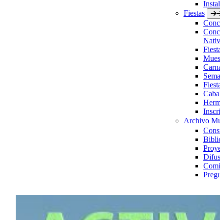
Insta
Fiestas
Concu
Concu
Nativ
Fies
Muest
Carn
Sema
Fiest
Caba
Herm
Inscr
Archivo Mu
Consu
Bibli
Proye
Difus
Comis
Pregu