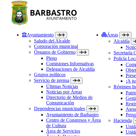
Ayuntamiento
Áreas
Saludo del Alcalde
Alcaldía
Corporación municipal
Notic
Órganos de Gobierno
Secretaría 
Pleno
Policía Loc
Comisiones Informativas
Comp
Delegaciones de Alcaldía
Objet
Grupos políticos
Prese
Servicio de prensa
¡A ju
Últimas Noticias
Régimen Int
Noticias por Áreas
Patri
Directorio de Medios de
Gesti
Comunicación
Regis
Dependencias municipales
Atenc
Ayuntamiento de Barbastro
Perso
Centro de Congresos y Área
Hacienda
de Cultura
Unida
Área de Servicios
Unida