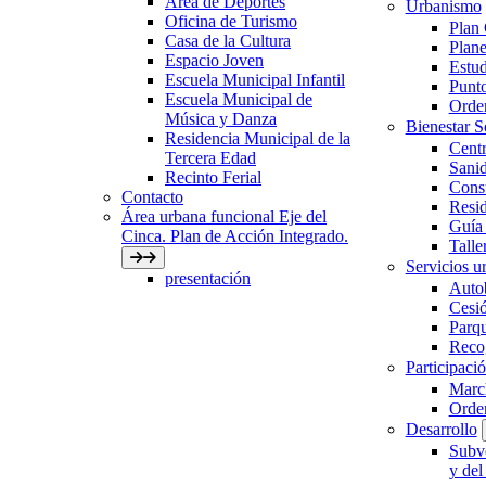
Área de Deportes
Urbanismo
Oficina de Turismo
Plan
Casa de la Cultura
Plane
Espacio Joven
Estud
Escuela Municipal Infantil
Punto
Escuela Municipal de
Orden
Música y Danza
Bienestar 
Residencia Municipal de la
Centr
Tercera Edad
Sani
Recinto Ferial
Con
Contacto
Resid
Área urbana funcional Eje del
Guía 
Cinca. Plan de Acción Integrado.
Talle
Servicios ur
presentación
Auto
Cesió
Parqu
Recog
Participaci
March
Orde
Desarrollo
Subve
y del